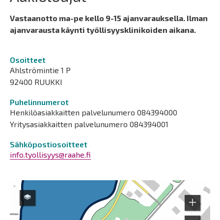
Vastaanotto ma-pe kello 9-15 ajanvarauksella. Ilman
ajanvarausta käynti työllisyysklinikoiden aikana.
Osoitteet
Ahlströmintie 1 P
92400 RUUKKI
Puhelinnumerot
Henkilöasiakkaitten palvelunumero 084394000
Yritysasiakkaitten palvelunumero 084394001
Sähköpostiosoitteet
info.tyollisyys@raahe.fi