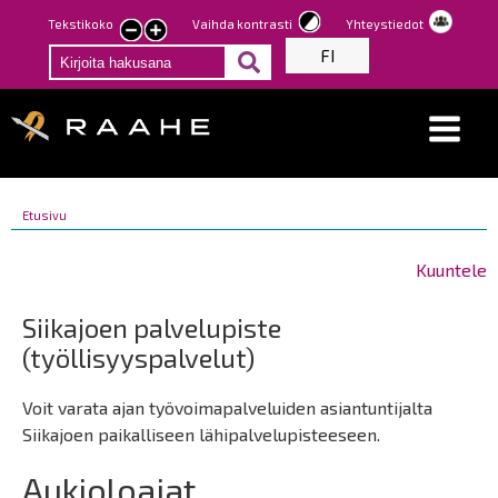
Hyppää
Tekstikoko
Vaihda kontrasti
Yhteystiedot
Pienennä
Suurenna
pääsisältöön
FI
tekstin
tekstin
kokoa
kokoa
Breadcrumbs
You
Etusivu
Breadcrumbs
are
You
here:
are
Kuuntele
here:
Siikajoen palvelupiste
(työllisyyspalvelut)
Voit varata ajan työvoimapalveluiden asiantuntijalta
Siikajoen paikalliseen lähipalvelupisteeseen.
Aukioloajat