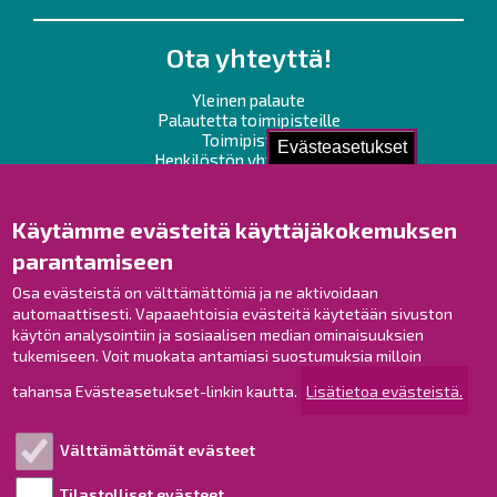
Ota yhteyttä!
Yleinen palaute
Palautetta toimipisteille
Toimipisteet
Evästeasetukset
Henkilöstön yhteystiedot
Opaskartta
Käytämme evästeitä käyttäjäkokemuksen
Raahe Facebookissa
parantamiseen
Raahe Instagramissa
Osa evästeistä on välttämättömiä ja ne aktivoidaan
Raahe LinkedInissä
automaattisesti. Vapaaehtoisia evästeitä käytetään sivuston
Raahe YouTubessa
käytön analysointiin ja sosiaalisen median ominaisuuksien
tukemiseen. Voit muokata antamiasi suostumuksia milloin
tahansa Evästeasetukset-linkin kautta.
Lisätietoa evästeistä.
Tutustu!
Välttämättömät evästeet
Esityslistat ja pöytäkirjat
Viranhaltijapäätökset
Tilastolliset evästeet