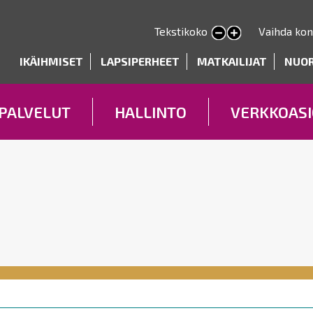
Hyppää
pääsisältöön
Tekstikoko
Vaihda kon
Pienennä tekstin kokoa
Suurenna tekstin kokoa
deryhmät
IKÄIHMISET
LAPSIPERHEET
MATKAILIJAT
NUO
PALVELUT
HALLINTO
VERKKOASI