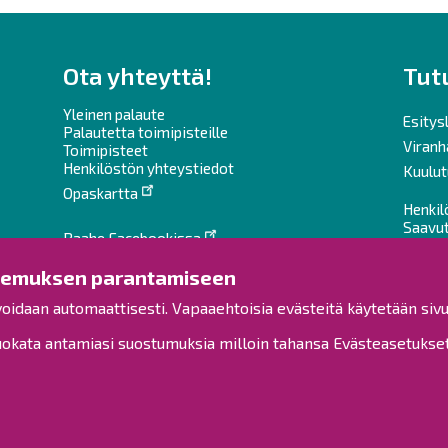
Ota yhteyttä!
Tut
Yleinen palaute
Esitysl
Palautetta toimipisteille
Viranh
Toimipisteet
Henkilöstön yhteystiedot
Kuulut
Opaskartta
Henkil
Saavu
Raahe Facebookissa
Raahe Instagramissa
Sivuka
kemuksen parantamiseen
Tietoa
Raahe LinkedInissä
voidaan automaattisesti. Vapaaehtoisia evästeitä käytetään sivu
Raahe YouTubessa
kata antamiasi suostumuksia milloin tahansa Evästeasetukset-