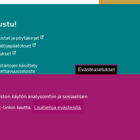
ustu!
istat ja pöytäkirjat
altijapäätökset
ukset
ötietojen käsittely
Evästeasetukset
tettavuusseloste
rtta
 sivustosta
ston käytön analysointiin ja sosiaalisen
linkin kautta.
Lisätietoa evästeistä.