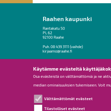
here:
Raahen kaupunki
Rantakatu 50
PL 62
92100 Raahe
Puh.
08 439 3111
(vaihde)
kirjaamo@raahe.fi
Y-tunnus: 1791817-6
Laskutus
Käytämme evästeitä käyttäjäko
Osa evästeistä on välttämättömiä ja ne akti
median ominaisuuksien tukemiseen. Voit muo
Välttämättömät evästeet
Tilastolliset evästeet