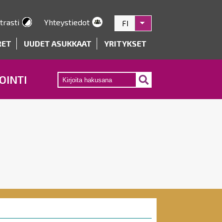
trasti
Yhteystiedot
FI
Listaa lisätoiminnot
RET
UUDET ASUKKAAT
YRITYKSET
OINTI