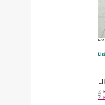
Kuva:
Lis
Li
K
K