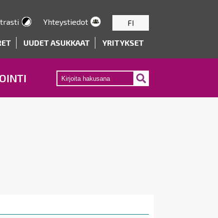
trasti
Yhteystiedot
FI
RET
UUDET ASUKKAAT
YRITYKSET
OINTI