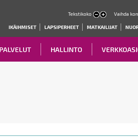
Hyppää
pääsisältöön
Tekstikoko
Vaihda kon
Pienennä tekstin kokoa
Suurenna tekstin kokoa
deryhmät
IKÄIHMISET
LAPSIPERHEET
MATKAILIJAT
NUO
PALVELUT
HALLINTO
VERKKOASI