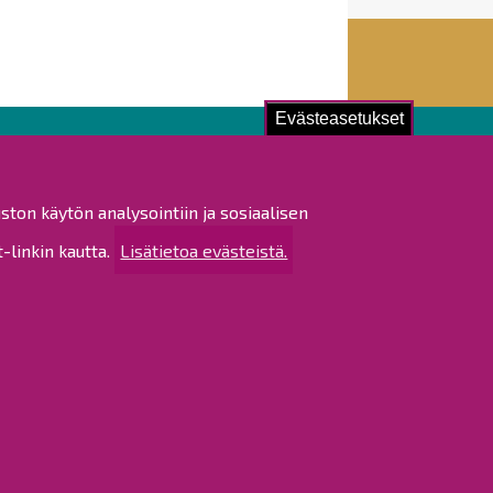
Evästeasetukset
ustu!
ston käytön analysointiin ja sosiaalisen
istat ja pöytäkirjat
linkin kautta.
Lisätietoa evästeistä.
altijapäätökset
ukset
ötietojen käsittely
tettavuusseloste
rtta
 sivustosta