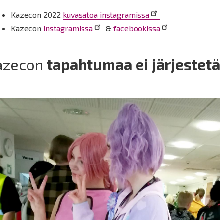
Kazecon 2022
kuvasatoa instagramissa
Kazecon
instagramissa
&
facebookissa
azecon
tapahtumaa ei järjestet