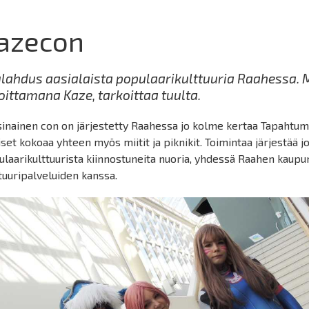
azecon
lahdus aasialaista populaarikulttuuria Raahessa.
oittamana Kaze, tarkoittaa tuulta.
sinainen con on järjestetty Raahessa jo kolme kertaa Tapahtu
set kokoaa yhteen myös miitit ja piknikit. Toimintaa järjestää j
laarikulttuurista kiinnostuneita nuoria, yhdessä Raahen kaupun
tuuripalveluiden kanssa.