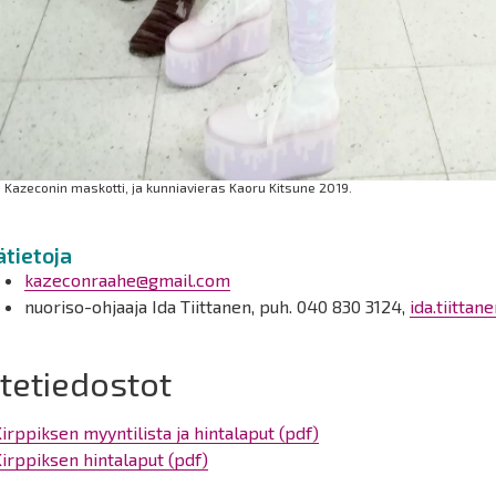
 Kazeconin maskotti, ja kunniavieras Kaoru Kitsune 2019.
ätietoja
kazeconraahe@gmail.com
nuoriso-ohjaaja Ida Tiittanen, puh. 040 830 3124,
ida.tiittan
itetiedostot
irppiksen myyntilista ja hintalaput (pdf)
irppiksen hintalaput (pdf)