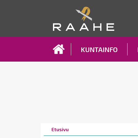
Koh
KUNTAINFO
Breadcrumbs
You
Etusivu
are