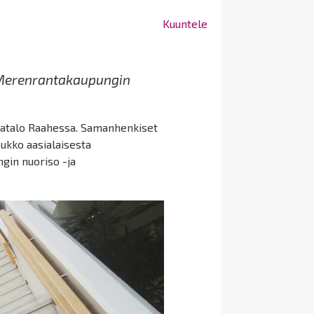
Kuuntele
 Merenrantakaupungin
matalo Raahessa. Samanhenkiset
oukko aasialaisesta
gin nuoriso -ja