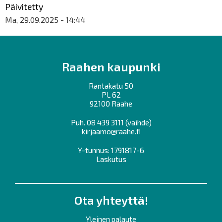
Päivitetty
Ma, 29.09.2025 - 14:44
Raahen kaupunki
Rantakatu 50
PL 62
92100 Raahe
Puh.
08 439 3111
(vaihde)
kirjaamo@raahe.fi
Y-tunnus: 1791817-6
Laskutus
Ota yhteyttä!
Yleinen palaute