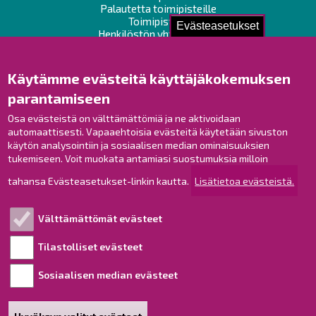
Palautetta toimipisteille
Toimipisteet
Evästeasetukset
Henkilöstön yhteystiedot
Opaskartta
Käytämme evästeitä käyttäjäkokemuksen
Raahe Facebookissa
parantamiseen
Raahe Instagramissa
Osa evästeistä on välttämättömiä ja ne aktivoidaan
Raahe LinkedInissä
automaattisesti. Vapaaehtoisia evästeitä käytetään sivuston
Raahe YouTubessa
käytön analysointiin ja sosiaalisen median ominaisuuksien
tukemiseen. Voit muokata antamiasi suostumuksia milloin
tahansa Evästeasetukset-linkin kautta.
Lisätietoa evästeistä.
Tutustu!
Välttämättömät evästeet
Esityslistat ja pöytäkirjat
Viranhaltijapäätökset
Tilastolliset evästeet
Kuulutukset
Sosiaalisen median evästeet
Henkilötietojen käsittely
Saavutettavuusseloste