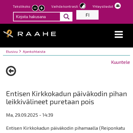
Hyppää
Tekstikoko
Vaihda kontrasti
Yhteystiedot
Pienennä
Suurenna
pääsisältöön
FI
tekstin
tekstin
kokoa
kokoa
Breadcrumbs
You
Etusivu
Ajankohtaista
are
Kuuntele
here:
Entisen Kirkkokadun päiväkodin pihan
leikkivälineet puretaan pois
Ma, 29.09.2025 - 14:39
Entisen Kirkkokadun päiväkodin pihamaalla (Reiponkatu