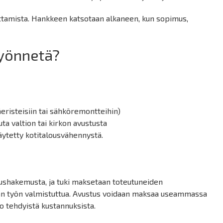
ttamista. Hankkeen katsotaan alkaneen, kun sopimus,
myönnetä?
eristeisiin tai sähköremontteihin)
uta valtion tai kirkon avustusta
käytetty kotitalousvähennystä.
shakemusta, ja tuki maksetaan toteutuneiden
an työn valmistuttua. Avustus voidaan maksaa useammassa
o tehdyistä kustannuksista.