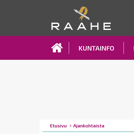
Koh
KUNTAINFO
Breadcrumbs
You
Etusivu
Ajankohtaista
are