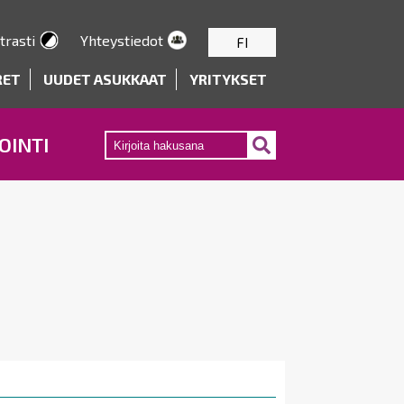
trasti
Yhteystiedot
FI
RET
UUDET ASUKKAAT
YRITYKSET
OINTI