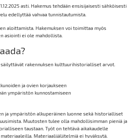
.12.2025 asti. Hakemus tehdään ensisijaisesti sähköisesti
elu edellyttää vahvaa tunnistautumista.
den aloittamista. Hakemuksen voi toimittaa myös
n asiointi ei ole mahdollista.
saada?
säilyttävät rakennuksen kulttuurihistorialliset arvot.
ikkunoiden ja ovien korjaukseen
tömän ympäristön kunnostamiseen
n ja ympäristön alkuperäinen luonne sekä historialliset
ta uusimista. Muutosten tulee olla mahdollisimman pieniä ja
rialliseen taustaan. Työt on tehtävä aikakaudelle
 materiaaleilla. Materiaalijäljitelmiä ei hyväksytä.