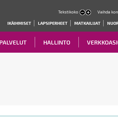
Hyppää
pääsisältöön
Tekstikoko
Vaihda kon
Pienennä tekstin kokoa
Suurenna tekstin kokoa
deryhmät
IKÄIHMISET
LAPSIPERHEET
MATKAILIJAT
NUO
PALVELUT
HALLINTO
VERKKOASI