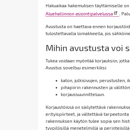
Hakuaikaa hakemuksen täyttämiselle on 1
Aluehallinnon asiointipalvelussa
.
Palv
Avustusta on haettava ennen korjaustöi
tulostettavalla lomakkeella, jos sähköine
Mihin avustusta voi 
Tukea voidaan myöntää korjauksiin, jotka 
Avustus soveltuu esimerkiksi:
katon, julkisivujen, perustusten, 
pihapiirin rakennusten ja välit
korjaussuunnitteluun.
Korjaustöissä on säilytettävä rakennukse
erityispiirteet, ja vältettävä tarpeeton
rakennuksen käytön tulee sopia sen histo
tyypillisillä menetelmillä ja perinteisillä