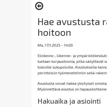
here:
Hae avustusta 
hoitoon
Ma, 17.11.2025 - 14:00
Elinkeino-, liikenne- ja ympäristökesk
tuetaan korjaustoimia, jotka säilyttävät
tuleville sukupolville. Avustuksella ka
perinteisiin työmenetelmiin sekä rakenn
Avustusta voivat hakea yksityiset omistaj
Myönnettävä avustus on tapauskohtainen
Hakuaika ja asiointi