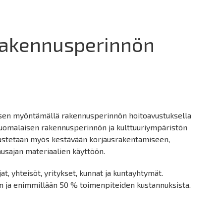
rakennusperinnön
uksen myöntämällä rakennusperinnön hoitoavustuksella
 suomalaisen rakennusperinnön ja kulttuuriympäristön
nnustetaan myös kestävään korjausrakentamiseen,
usajan materiaalien käyttöön.
at, yhteisöt, yritykset, kunnat ja kuntayhtymät.
 ja enimmillään 50 % toimenpiteiden kustannuksista.