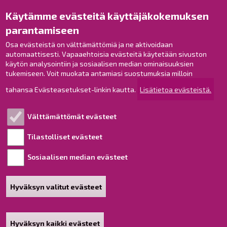
Käytämme evästeitä käyttäjäkokemuksen
Raahe Facebookissa
parantamiseen
Raahe Instagramissa
Osa evästeistä on välttämättömiä ja ne aktivoidaan
Raahe LinkedInissä
automaattisesti. Vapaaehtoisia evästeitä käytetään sivuston
Raahe YouTubessa
käytön analysointiin ja sosiaalisen median ominaisuuksien
tukemiseen. Voit muokata antamiasi suostumuksia milloin
tahansa Evästeasetukset-linkin kautta.
Lisätietoa evästeistä.
Tutustu!
Välttämättömät evästeet
Esityslistat ja pöytäkirjat
Viranhaltijapäätökset
Tilastolliset evästeet
Kuulutukset
Sosiaalisen median evästeet
Henkilötietojen käsittely
Saavutettavuusseloste
Hyväksyn valitut evästeet
Sivukartta
Tietoa sivustosta
Hyväksyn kaikki evästeet
Poista hyväksyntä