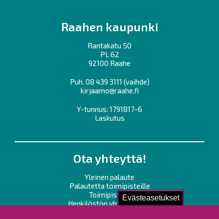
Raahen kaupunki
Rantakatu 50
PL 62
92100 Raahe
Puh.
08 439 3111
(vaihde)
kirjaamo@raahe.fi
Y-tunnus: 1791817-6
Laskutus
Ota yhteyttä!
Yleinen palaute
Palautetta toimipisteille
Toimipisteet
Evästeasetukset
Henkilöstön yhteystiedot
Opaskartta