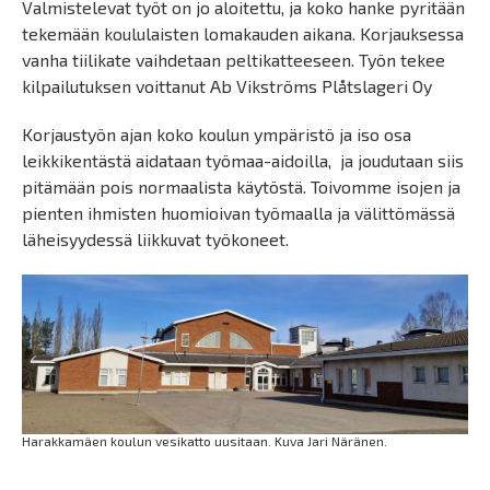
Valmistelevat työt on jo aloitettu, ja koko hanke pyritään
tekemään koululaisten lomakauden aikana. Korjauksessa
vanha tiilikate vaihdetaan peltikatteeseen. Työn tekee
kilpailutuksen voittanut Ab Vikströms Plåtslageri Oy
Korjaustyön ajan koko koulun ympäristö ja iso osa
leikkikentästä aidataan työmaa-aidoilla, ja joudutaan siis
pitämään pois normaalista käytöstä. Toivomme isojen ja
pienten ihmisten huomioivan työmaalla ja välittömässä
läheisyydessä liikkuvat työkoneet.
Harakkamäen koulun vesikatto uusitaan. Kuva Jari Näränen.