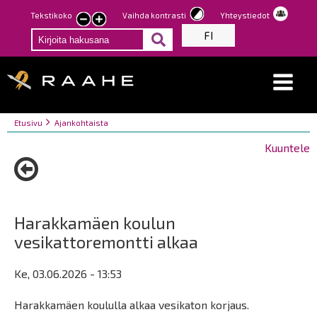
Hyppää
Tekstikoko
Vaihda kontrasti
Yhteystiedot
Pienennä
Suurenna
pääsisältöön
FI
tekstin
tekstin
kokoa
kokoa
Breadcrumbs
You
Etusivu
Ajankohtaista
are
Kuuntele
here:
Harakkamäen koulun
vesikattoremontti alkaa
Ke, 03.06.2026 - 13:53
Harakkamäen koululla alkaa vesikaton korjaus.