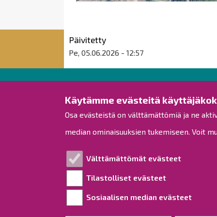
Päivitetty
Pe, 05.06.2026 - 12:57
Raahen kaupunki
Käytämme evästeitä käyttäjäko
Osa evästeistä on välttämättömiä ja ne akti
Rantakatu 50
PL 62
median ominaisuuksien tukemiseen. Voit muo
92100 Raahe
Puh.
08 439 3111
(vaihde)
Välttämättömät evästeet
kirjaamo@raahe.fi
Tilastolliset evästeet
Y-tunnus: 1791817-6
Laskutus
Sosiaalisen median evästeet