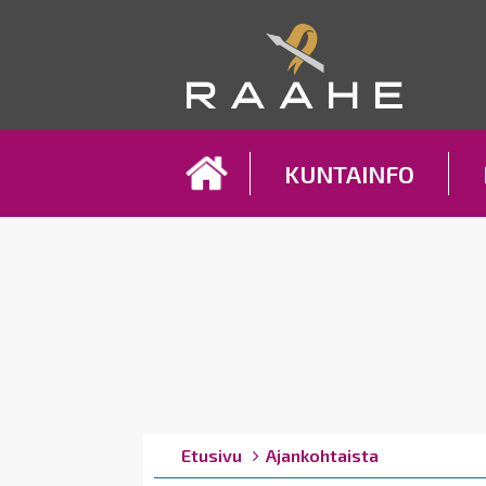
Koh
KUNTAINFO
Breadcrumbs
You
Etusivu
Ajankohtaista
are