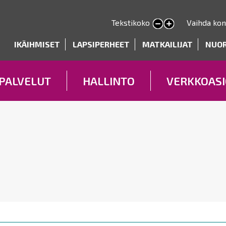
Hyppää
pääsisältöön
Tekstikoko
Vaihda kon
Pienennä tekstin kokoa
Suurenna tekstin kokoa
deryhmät
IKÄIHMISET
LAPSIPERHEET
MATKAILIJAT
NUO
PALVELUT
HALLINTO
VERKKOASI