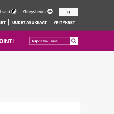
trasti
Yhteystiedot
FI
RET
UUDET ASUKKAAT
YRITYKSET
OINTI