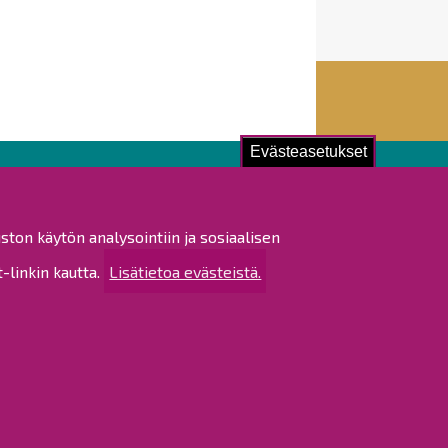
Evästeasetukset
ustu!
ston käytön analysointiin ja sosiaalisen
istat ja pöytäkirjat
linkin kautta.
Lisätietoa evästeistä.
altijapäätökset
ukset
ötietojen käsittely
tettavuusseloste
rtta
 sivustosta