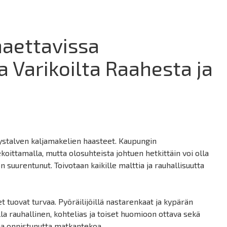
haettavissa
a Varikoilta Raahesta ja
ystalven kaljamakelien haasteet. Kaupungin
koittamalla, mutta olosuhteista johtuen hetkittäin voi olla
n suurentunut. Toivotaan kaikille malttia ja rauhallisuutta
et tuovat turvaa. Pyöräilijöillä nastarenkaat ja kypärän
lla rauhallinen, kohtelias ja toiset huomioon ottava sekä
aa onnistunutta matkantekoa.