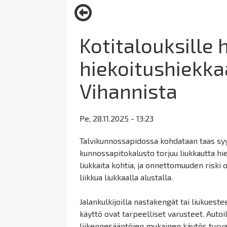
here:
Kotitalouksille 
hiekoitushiekka
Vihannista
Pe, 28.11.2025 - 13:23
Talvikunnossapidossa kohdataan taas sy
kunnossapitokalusto torjuu liukkautta hie
liukkaita kohtia, ja onnettomuuden riski o
liikkua liukkaalla alustalla.
Jalankulkijoilla nastakengät tai liukueste
käyttö ovat tarpeelliset varusteet. Autoi
liikennesääntöjen mukainen käytös turv