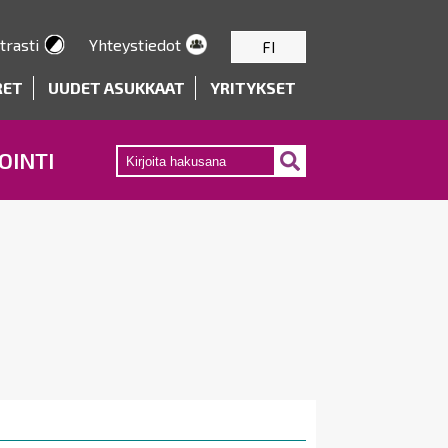
trasti
Yhteystiedot
FI
RET
UUDET ASUKKAAT
YRITYKSET
OINTI