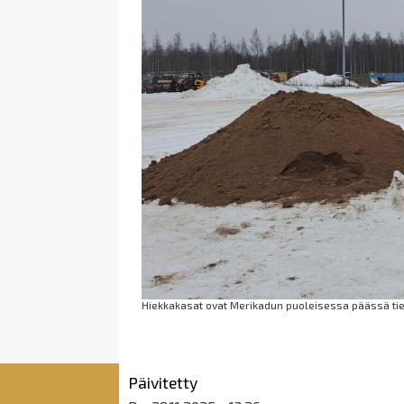
Hiekkakasat ovat Merikadun puoleisessa päässä tien 
Päivitetty