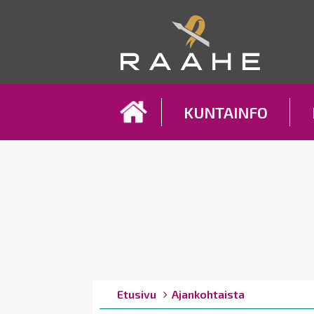
Koh
KUNTAINFO
Breadcrumbs
You
Etusivu
Ajankohtaista
are