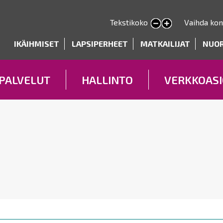
Hyppää
pääsisältöön
Tekstikoko
Vaihda kon
Pienennä tekstin kokoa
Suurenna tekstin kokoa
deryhmät
IKÄIHMISET
LAPSIPERHEET
MATKAILIJAT
NUO
PALVELUT
HALLINTO
VERKKOASI