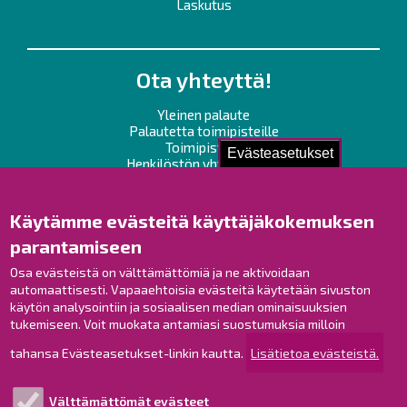
Laskutus
Ota yhteyttä!
Yleinen palaute
Palautetta toimipisteille
Toimipisteet
Evästeasetukset
Henkilöstön yhteystiedot
Opaskartta
Käytämme evästeitä käyttäjäkokemuksen
Raahe Facebookissa
parantamiseen
Raahe Instagramissa
Raahe LinkedInissä
Osa evästeistä on välttämättömiä ja ne aktivoidaan
automaattisesti. Vapaaehtoisia evästeitä käytetään sivuston
Raahe YouTubessa
käytön analysointiin ja sosiaalisen median ominaisuuksien
tukemiseen. Voit muokata antamiasi suostumuksia milloin
tahansa Evästeasetukset-linkin kautta.
Lisätietoa evästeistä.
Tutustu!
Välttämättömät evästeet