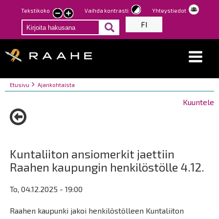
Hyppää
Tekstikoko
Vaihda kontrasti
Yhteystiedot
Pienennä
Suurenna
pääsisältöön
FI
tekstin
tekstin
kokoa
kokoa
Breadcrumbs
You
Etusivu
Ajankohtaista
are
Kuuntele
here:
Kuntaliiton ansiomerkit jaettiin
Raahen kaupungin henkilöstölle 4.12.
To, 04.12.2025 - 19:00
Raahen kaupunki jakoi henkilöstölleen Kuntaliiton