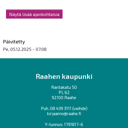
Näytä lisää ajankohtaisia
Päivitetty
Pe, 05.12.2025 - 07:08
Raahen kaupunki
Rantakatu 50
PL 62
92100 Raahe
Puh.
08 439 3111
(vaihde)
kirjaamo@raahe.fi
Y-tunnus: 1791817-6