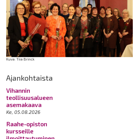
Kuva: Tiia Brinck
Ajankohtaista
Vihannin
teollisuusalueen
asemakaava
Ke, 05.08.2026
Raahe-opiston
kursseille
ilmoittautuminen