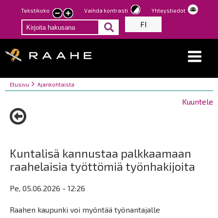
Hyppää
Tekstikoko
Vaihda kontrasti
Yhteystiedot
Pienennä
Suurenna
pääsisältöön
FI
tekstin
tekstin
kokoa
kokoa
Breadcrumbs
You
Etusivu
Ajankohtaista
are
Kuuntele
here:
Kuntalisä kannustaa palkkaamaan
raahelaisia työttömiä työnhakijoita
Pe, 05.06.2026 - 12:26
Raahen kaupunki voi myöntää työnantajalle