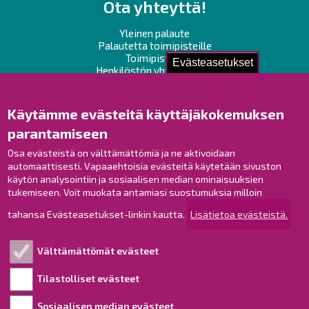
Ota yhteyttä!
Yleinen palaute
Palautetta toimipisteille
Toimipisteet
Evästeasetukset
Henkilöstön yhteystiedot
Opaskartta
Käytämme evästeitä käyttäjäkokemuksen
Raahe Facebookissa
parantamiseen
Raahe Instagramissa
Osa evästeistä on välttämättömiä ja ne aktivoidaan
Raahe LinkedInissä
automaattisesti. Vapaaehtoisia evästeitä käytetään sivuston
Raahe YouTubessa
käytön analysointiin ja sosiaalisen median ominaisuuksien
tukemiseen. Voit muokata antamiasi suostumuksia milloin
tahansa Evästeasetukset-linkin kautta.
Lisätietoa evästeistä.
Tutustu!
Välttämättömät evästeet
Esityslistat ja pöytäkirjat
Viranhaltijapäätökset
Tilastolliset evästeet
Kuulutukset
Sosiaalisen median evästeet