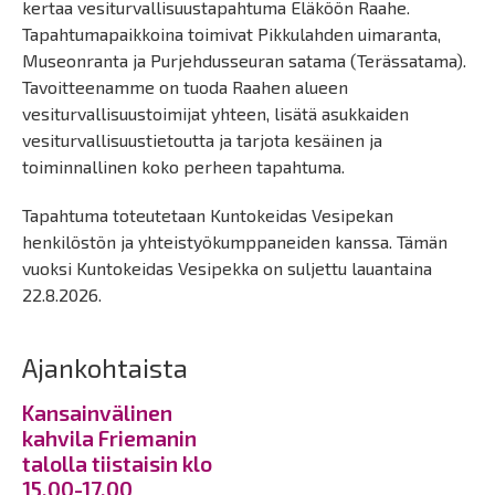
kertaa vesiturvallisuustapahtuma Eläköön Raahe.
Tapahtumapaikkoina toimivat Pikkulahden uimaranta,
Museonranta ja Purjehdusseuran satama (Terässatama).
Tavoitteenamme on tuoda Raahen alueen
vesiturvallisuustoimijat yhteen, lisätä asukkaiden
vesiturvallisuustietoutta ja tarjota kesäinen ja
toiminnallinen koko perheen tapahtuma.
Tapahtuma toteutetaan Kuntokeidas Vesipekan
henkilöstön ja yhteistyökumppaneiden kanssa. Tämän
vuoksi Kuntokeidas Vesipekka on suljettu lauantaina
22.8.2026.
Ajankohtaista
Kansainvälinen
kahvila Friemanin
talolla tiistaisin klo
15.00-17.00