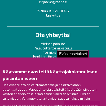
kirjaamo@raahe.fi
Y-tunnus: 1791817-6
Laskutus
Ota yhteyttä!
Yleinen palaute
Palautetta toimipisteille
Toimipisteet
Evästeasetukset
Henkilöstön yhteystiedot
Opaskartta
Käytämme evästeitä käyttäjäkokemuksen
Raahe Facebookissa
parantamiseen
Raahe Instagramissa
Osa evästeistä on välttämättömiä ja ne aktivoidaan
Raahe LinkedInissä
automaattisesti. Vapaaehtoisia evästeitä käytetään sivuston
Raahe YouTubessa
käytön analysointiin ja sosiaalisen median ominaisuuksien
tukemiseen. Voit muokata antamiasi suostumuksia milloin
tahansa Evästeasetukset-linkin kautta.
Lisätietoa evästeistä.