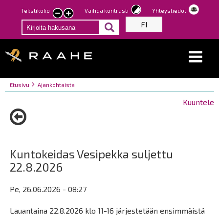
Hyppää
Tekstikoko
Vaihda kontrasti
Yhteystiedot
Pienennä
Suurenna
pääsisältöön
FI
tekstin
tekstin
kokoa
kokoa
Breadcrumbs
You
Etusivu
Ajankohtaista
are
Kuuntele
here:
Kuntokeidas Vesipekka suljettu
22.8.2026
Pe, 26.06.2026 - 08:27
Lauantaina 22.8.2026 klo 11-16 järjestetään ensimmäistä