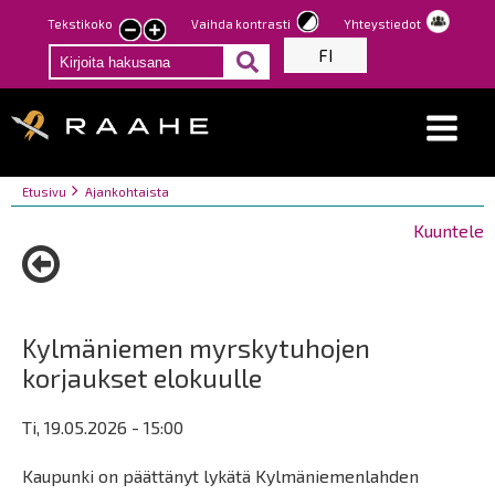
Hyppää
Tekstikoko
Vaihda kontrasti
Yhteystiedot
Pienennä
Suurenna
pääsisältöön
FI
tekstin
tekstin
kokoa
kokoa
Breadcrumbs
You
Etusivu
Ajankohtaista
are
Kuuntele
here:
Kylmäniemen myrskytuhojen
korjaukset elokuulle
Ti, 19.05.2026 - 15:00
Kaupunki on päättänyt lykätä Kylmäniemenlahden