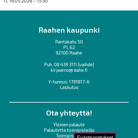
Ti, 19.05.2026 - 15:30
Raahen kaupunki
Rantakatu 50
PL 62
92100 Raahe
Puh.
08 439 3111
(vaihde)
kirjaamo@raahe.fi
Y-tunnus: 1791817-6
Laskutus
Ota yhteyttä!
Yleinen palaute
Palautetta toimipisteille
Toimipisteet
Evästeasetukset