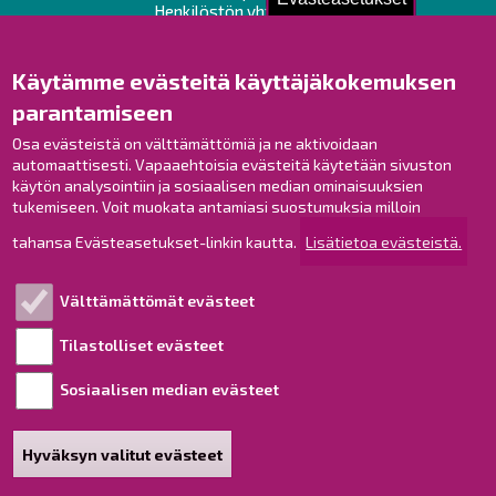
Henkilöstön yhteystiedot
Opaskartta
Käytämme evästeitä käyttäjäkokemuksen
Raahe Facebookissa
parantamiseen
Raahe Instagramissa
Osa evästeistä on välttämättömiä ja ne aktivoidaan
Raahe LinkedInissä
automaattisesti. Vapaaehtoisia evästeitä käytetään sivuston
Raahe YouTubessa
käytön analysointiin ja sosiaalisen median ominaisuuksien
tukemiseen. Voit muokata antamiasi suostumuksia milloin
tahansa Evästeasetukset-linkin kautta.
Lisätietoa evästeistä.
Tutustu!
Välttämättömät evästeet
Esityslistat ja pöytäkirjat
Viranhaltijapäätökset
Tilastolliset evästeet
Kuulutukset
Sosiaalisen median evästeet
Henkilötietojen käsittely
Saavutettavuusseloste
Hyväksyn valitut evästeet
Sivukartta
Tietoa sivustosta