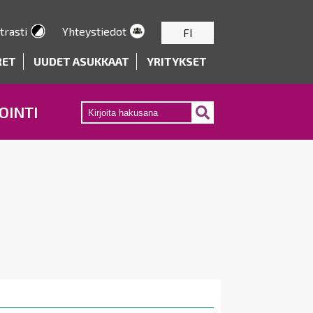
trasti
Yhteystiedot
FI
RET
UUDET ASUKKAAT
YRITYKSET
OINTI