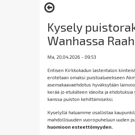
here:
Kysely puistor
Wanhassa Raah
Ma, 20.04.2026 - 09:53
Entisen Kirkkokadun lastentalon kiinteis
erotetaan omaksi puistoalueekseen Ak
asemakaavaehdotus hyväksytään lainvoim
kerää jo etukäteen ideoita ja ehdotuks
kanssa puiston kehittämiseksi.
Kyselyllä haluamme osallistaa kaupunki
mahdollisuuden vuoropuheluun uuden pu
huomioon esteettömyyden.