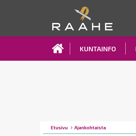
Koh
KUNTAINFO
Breadcrumbs
You
Etusivu
Ajankohtaista
are