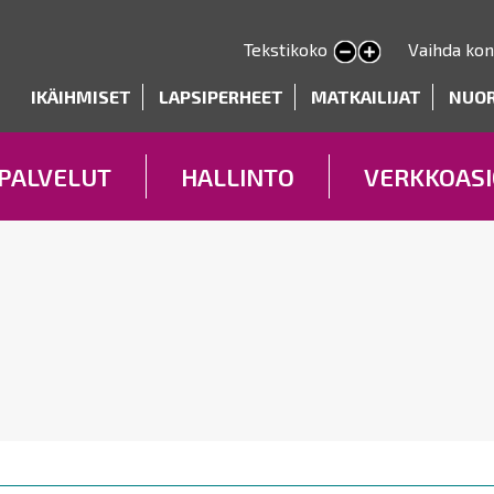
Hyppää
pääsisältöön
Tekstikoko
Vaihda kon
Pienennä tekstin kokoa
Suurenna tekstin kokoa
deryhmät
IKÄIHMISET
LAPSIPERHEET
MATKAILIJAT
NUO
PALVELUT
HALLINTO
VERKKOASI