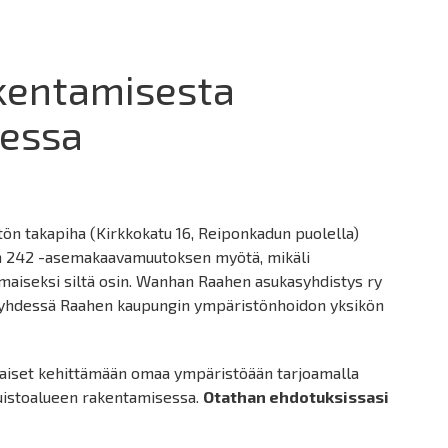
akentamisesta
essa
tön takapiha (Kirkkokatu 16, Reiponkadun puolella)
m 242 -asemakaavamuutoksen myötä, mikäli
aiseksi siltä osin. Wanhan Raahen asukasyhdistys ry
ia yhdessä Raahen kaupungin ympäristönhoidon yksikön
laiset kehittämään omaa ympäristöään tarjoamalla
istoalueen rakentamisessa.
Otathan ehdotuksissasi