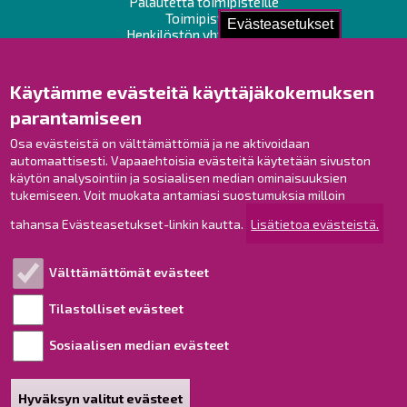
Palautetta toimipisteille
Toimipisteet
Evästeasetukset
Henkilöstön yhteystiedot
Opaskartta
Käytämme evästeitä käyttäjäkokemuksen
Raahe Facebookissa
parantamiseen
Raahe Instagramissa
Osa evästeistä on välttämättömiä ja ne aktivoidaan
Raahe LinkedInissä
automaattisesti. Vapaaehtoisia evästeitä käytetään sivuston
Raahe YouTubessa
käytön analysointiin ja sosiaalisen median ominaisuuksien
tukemiseen. Voit muokata antamiasi suostumuksia milloin
tahansa Evästeasetukset-linkin kautta.
Lisätietoa evästeistä.
Tutustu!
Välttämättömät evästeet
Esityslistat ja pöytäkirjat
Viranhaltijapäätökset
Tilastolliset evästeet
Kuulutukset
Sosiaalisen median evästeet
Henkilötietojen käsittely
Saavutettavuusseloste
Hyväksyn valitut evästeet