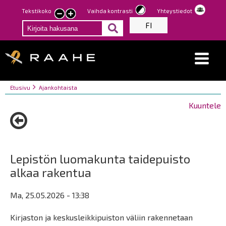
Hyppää
Tekstikoko
Vaihda kontrasti
Yhteystiedot
Pienennä
Suurenna
pääsisältöön
FI
tekstin
tekstin
kokoa
kokoa
Breadcrumbs
You
Etusivu
Ajankohtaista
are
Kuuntele
here:
Lepistön luomakunta taidepuisto
alkaa rakentua
Ma, 25.05.2026 - 13:38
Kirjaston ja keskusleikkipuiston väliin rakennetaan