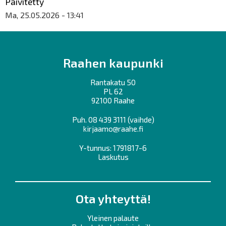
Päivitetty
Ma, 25.05.2026 - 13:41
Raahen kaupunki
Rantakatu 50
PL 62
92100 Raahe
Puh.
08 439 3111
(vaihde)
kirjaamo@raahe.fi
Y-tunnus: 1791817-6
Laskutus
Ota yhteyttä!
Yleinen palaute