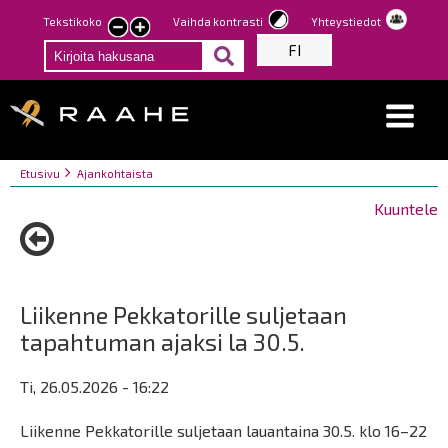
Hyppää
Tekstikoko
Vaihda kontrasti
Yhteystiedot
Pienennä
Suurenna
pääsisältöön
FI
tekstin
tekstin
kokoa
kokoa
Breadcrumbs
You
Etusivu
Ajankohtaista
are
Kuuntele
here:
Liikenne Pekkatorille suljetaan
tapahtuman ajaksi la 30.5.
Ti, 26.05.2026 - 16:22
Liikenne Pekkatorille suljetaan lauantaina 30.5. klo 16–22