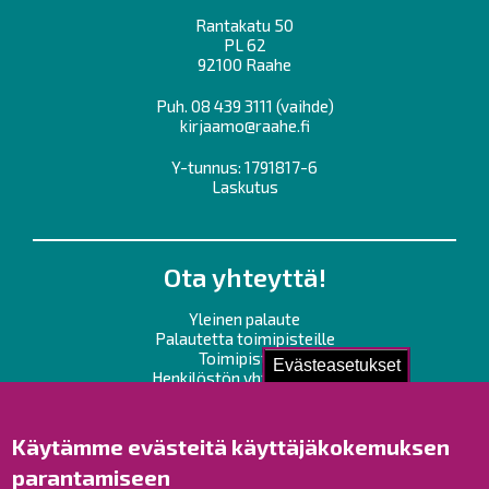
Rantakatu 50
PL 62
92100 Raahe
Puh.
08 439 3111
(vaihde)
kirjaamo@raahe.fi
Y-tunnus: 1791817-6
Laskutus
Ota yhteyttä!
Yleinen palaute
Palautetta toimipisteille
Toimipisteet
Evästeasetukset
Henkilöstön yhteystiedot
Opaskartta
Käytämme evästeitä käyttäjäkokemuksen
Raahe Facebookissa
parantamiseen
Raahe Instagramissa