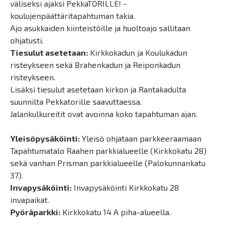
väliseksi ajaksi PekkaTORILLE! -
koulujenpäättäritapahtuman takia.
Ajo asukkaiden kiinteistöille ja huoltoajo sallitaan
ohjatusti.
Tiesulut asetetaan:
Kirkkokadun ja Koulukadun
risteykseen sekä Brahenkadun ja Reiponkadun
risteykseen.
Lisäksi tiesulut asetetaan kirkon ja Rantakadulta
suunnilta Pekkatorille saavuttaessa.
Jalankulkureitit ovat avoinna koko tapahtuman ajan.
Yleisöpysäköinti:
Yleisö ohjataan parkkeeraamaan
Tapahtumatalo Raahen parkkialueelle (Kirkkokatu 28)
sekä vanhan Prisman parkkialueelle (Palokunnankatu
37).
Invapysäköinti:
Invapysäköinti Kirkkokatu 28
invapaikat.
Pyöräparkki:
Kirkkokatu 14 A piha-alueella.