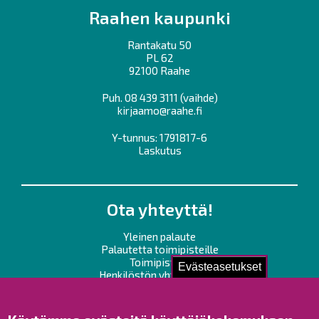
Raahen kaupunki
Rantakatu 50
PL 62
92100 Raahe
Puh.
08 439 3111
(vaihde)
kirjaamo@raahe.fi
Y-tunnus: 1791817-6
Laskutus
Ota yhteyttä!
Yleinen palaute
Palautetta toimipisteille
Toimipisteet
Evästeasetukset
Henkilöstön yhteystiedot
Opaskartta