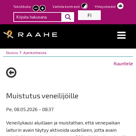
Hyppää
Tekstikoko
Vaihda kontrasti
Yhteystiedot
Pienennä
Suurenna
pääsisältöön
FI
tekstin
tekstin
kokoa
kokoa
Breadcrumbs
You
Etusivu
Ajankohtaista
are
Kuuntele
here:
Muistutus veneilijöille
Pe, 08.05.2026 - 08:37
Veneilykausi aluillaan ja muistathan, että venepaikan
laiturin avain täytyy aktivoida uudelleen, jotta avain