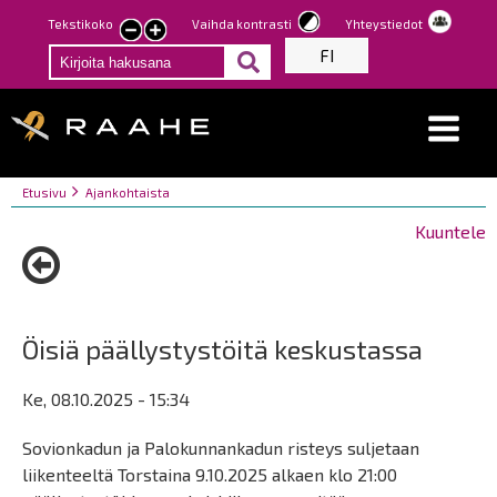
Hyppää
Tekstikoko
Vaihda kontrasti
Yhteystiedot
Pienennä
Suurenna
pääsisältöön
FI
tekstin
tekstin
kokoa
kokoa
Breadcrumbs
You
Etusivu
Ajankohtaista
are
Kuuntele
here:
Öisiä päällystystöitä keskustassa
Ke, 08.10.2025 - 15:34
Sovionkadun ja Palokunnankadun risteys suljetaan
liikenteeltä Torstaina 9.10.2025 alkaen klo 21:00