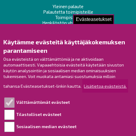
Yleinen palaute
Palautetta toimipisteille
Toimipisteet
Evästeasetukset
Henkilöstön yhteystiedot
Opaskartta
Käytämme evästeitä käyttäjäkokemuksen
Raahe Facebookissa
parantamiseen
Raahe Instagramissa
Osa evästeistä on välttämättömiä ja ne aktivoidaan
Raahe LinkedInissä
automaattisesti. Vapaaehtoisia evästeitä käytetään sivuston
Raahe YouTubessa
käytön analysointiin ja sosiaalisen median ominaisuuksien
tukemiseen. Voit muokata antamiasi suostumuksia milloin
tahansa Evästeasetukset-linkin kautta.
Lisätietoa evästeistä.
Tutustu!
Välttämättömät evästeet
Esityslistat ja pöytäkirjat
Viranhaltijapäätökset
Tilastolliset evästeet
Kuulutukset
Sosiaalisen median evästeet
Henkilötietojen käsittely