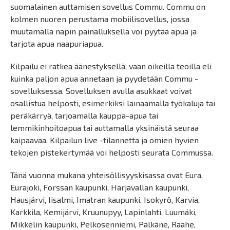
suomalainen auttamisen sovellus Commu. Commu on
kolmen nuoren perustama mobiilisovellus, jossa
muutamalla napin painalluksella voi pyytää apua ja
tarjota apua naapuriapua.
Kilpailu ei ratkea äänestyksellä, vaan oikeilla teoilla eli
kuinka paljon apua annetaan ja pyydetään Commu -
sovelluksessa. Sovelluksen avulla asukkaat voivat
osallistua helposti, esimerkiksi lainaamalla työkaluja tai
peräkärryä, tarjoamalla kauppa-apua tai
lemmikinhoitoapua tai auttamalla yksinäistä seuraa
kaipaavaa. Kilpailun live -tilannetta ja omien hyvien
tekojen pistekertymää voi helposti seurata Commussa.
Tänä vuonna mukana yhteisöllisyyskisassa ovat Eura,
Eurajoki, Forssan kaupunki, Harjavallan kaupunki,
Hausjärvi, Iisalmi, Imatran kaupunki, Isokyrö, Karvia,
Karkkila, Kemijärvi, Kruunupyy, Lapinlahti, Luumäki,
Mikkelin kaupunki, Pelkosenniemi, Pälkäne, Raahe,