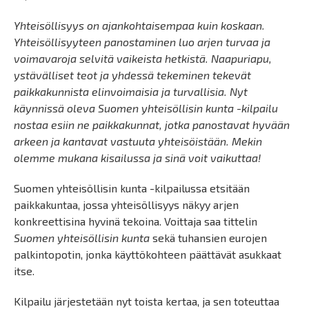
Yhteisöllisyys on ajankohtaisempaa kuin koskaan.
Yhteisöllisyyteen panostaminen luo arjen turvaa ja
voimavaroja selvitä vaikeista hetkistä. Naapuriapu,
ystävälliset teot ja yhdessä tekeminen tekevät
paikkakunnista elinvoimaisia ja turvallisia. Nyt
käynnissä oleva Suomen yhteisöllisin kunta -kilpailu
nostaa esiin ne paikkakunnat, jotka panostavat hyvään
arkeen ja kantavat vastuuta yhteisöistään. Mekin
olemme mukana kisailussa ja sinä voit vaikuttaa!
Suomen yhteisöllisin kunta -kilpailussa etsitään
paikkakuntaa, jossa yhteisöllisyys näkyy arjen
konkreettisina hyvinä tekoina. Voittaja saa tittelin
Suomen yhteisöllisin kunta
sekä tuhansien eurojen
palkintopotin, jonka käyttökohteen päättävät asukkaat
itse.
Kilpailu järjestetään nyt toista kertaa, ja sen toteuttaa