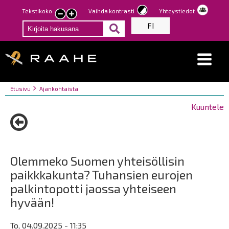
Hyppää
Tekstikoko
Vaihda kontrasti
Yhteystiedot
Pienennä
Suurenna
pääsisältöön
FI
tekstin
tekstin
kokoa
kokoa
Breadcrumbs
You
Etusivu
Ajankohtaista
are
Kuuntele
here:
Olemmeko Suomen yhteisöllisin
paikkkakunta? Tuhansien eurojen
palkintopotti jaossa yhteiseen
hyvään!
To, 04.09.2025 - 11:35