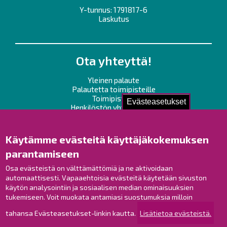
Y-tunnus: 1791817-6
Laskutus
Ota yhteyttä!
Yleinen palaute
Palautetta toimipisteille
Toimipisteet
Evästeasetukset
Henkilöstön yhteystiedot
Opaskartta
Käytämme evästeitä käyttäjäkokemuksen
Raahe Facebookissa
parantamiseen
Raahe Instagramissa
Osa evästeistä on välttämättömiä ja ne aktivoidaan
Raahe LinkedInissä
automaattisesti. Vapaaehtoisia evästeitä käytetään sivuston
Raahe YouTubessa
käytön analysointiin ja sosiaalisen median ominaisuuksien
tukemiseen. Voit muokata antamiasi suostumuksia milloin
tahansa Evästeasetukset-linkin kautta.
Lisätietoa evästeistä.
Tutustu!