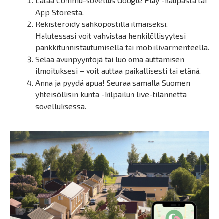
Lataa Commu-sovellus Google Play -kaupasta tai
App Storesta.
Rekisteröidy sähköpostilla ilmaiseksi.
Halutessasi voit vahvistaa henkilöllisyytesi
pankkitunnistautumisella tai mobiilivarmenteella.
Selaa avunpyyntöjä tai luo oma auttamisen
ilmoituksesi – voit auttaa paikallisesti tai etänä.
Anna ja pyydä apua! Seuraa samalla Suomen
yhteisöllisin kunta -kilpailun live-tilannetta
sovelluksessa.