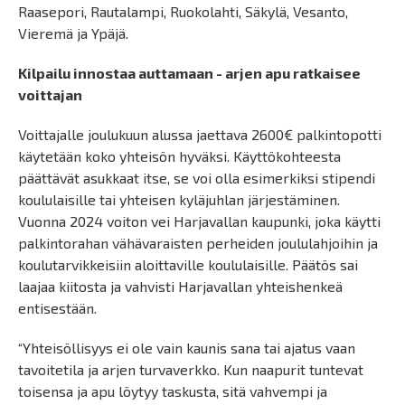
Raasepori, Rautalampi, Ruokolahti, Säkylä, Vesanto,
Vieremä ja Ypäjä.
Kilpailu innostaa auttamaan - arjen apu ratkaisee
voittajan
Voittajalle joulukuun alussa jaettava 2600€ palkintopotti
käytetään koko yhteisön hyväksi. Käyttökohteesta
päättävät asukkaat itse, se voi olla esimerkiksi stipendi
koululaisille tai yhteisen kyläjuhlan järjestäminen.
Vuonna 2024 voiton vei Harjavallan kaupunki, joka käytti
palkintorahan vähävaraisten perheiden joululahjoihin ja
koulutarvikkeisiin aloittaville koululaisille. Päätös sai
laajaa kiitosta ja vahvisti Harjavallan yhteishenkeä
entisestään.
“Yhteisöllisyys ei ole vain kaunis sana tai ajatus vaan
tavoitetila ja arjen turvaverkko. Kun naapurit tuntevat
toisensa ja apu löytyy taskusta, sitä vahvempi ja