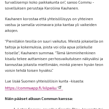
turvallisempi koko paikkakunta on”, sanoo Commu -
sovelluksen perustaja Karoliina Kauhanen.
Kauhanen korostaa että yhteisöllisyys on yhteinen
vastuu ja samalla voimavara joka kantaa yli vaikeiden
aikojen.
“Pienilläkin teoilla on suuri vaikutus. Meistä jokaisella on
taitoja ja kokemuksia, joista voi olla apua jollekulle
toiselle”, Kauhanen summaa. “Tämä lämminhenkinen
kisailu tekee auttamisen perhosvaikutuksen näkyväksi ja
kannustaa jokaista miettimään, minkä pienen hyvän teon
voisin tehdä toisen hyväksi.”
Lue lisää Suomen yhteisöllisin kunta -kisasta:
https://commuapp.fi/kilpailu/
Näin pääset alkuun Commun kanssa: