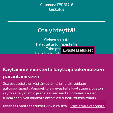
Y-tunnus: 1791817-6
Laskutus
Ota yhteyttä!
Yleinen palaute
Palautetta toimipisteille
Toimipisteet
Evästeasetukset
Henkilöstön yhteystiedot
Opaskartta
Käytämme evästeitä käyttäjäkokemuksen
Raahe Facebookissa
parantamiseen
Raahe Instagramissa
Raahe LinkedInissä
Osa evästeistä on välttämättömiä ja ne aktivoidaan
automaattisesti. Vapaaehtoisia evästeitä käytetään sivuston
Raahe YouTubessa
käytön analysointiin ja sosiaalisen median ominaisuuksien
tukemiseen. Voit muokata antamiasi suostumuksia milloin
tahansa Evästeasetukset-linkin kautta.
Lisätietoa evästeistä.
Tutustu!