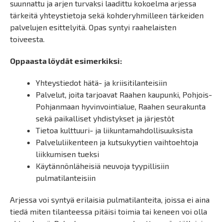
suunnattu ja arjen turvaksi laadittu kokoelma arjessa
tärkeitä yhteystietoja sekä kohderyhmilleen tärkeiden
palvelujen esittelyitä. Opas syntyi raahelaisten
toiveesta.
Oppaasta löydät esimerkiksi:
Yhteystiedot hätä- ja kriisitilanteisiin
Palvelut, joita tarjoavat Raahen kaupunki, Pohjois-
Pohjanmaan hyvinvointialue, Raahen seurakunta
sekä paikalliset yhdistykset ja järjestöt
Tietoa kulttuuri- ja liikuntamahdollisuuksista
Palveluliikenteen ja kutsukyytien vaihtoehtoja
liikkumisen tueksi
Käytännönläheisiä neuvoja tyypillisiin
pulmatilanteisiin
Arjessa voi syntyä erilaisia pulmatilanteita, joissa ei aina
tiedä miten tilanteessa pitäisi toimia tai keneen voi olla