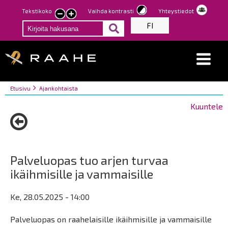
Hyppää
Tekstikoko
Vaihda kontrasti
Yhteystiedot
Pienennä
Suurenna
pääsisältöön
FI
tekstin
tekstin
kokoa
kokoa
Breadcrumbs
You
Etusivu
Ajankohtaista
are
Kuuntele
here:
Palveluopas tuo arjen turvaa
ikäihmisille ja vammaisille
Ke, 28.05.2025 - 14:00
Palveluopas on raahelaisille ikäihmisille ja vammaisille