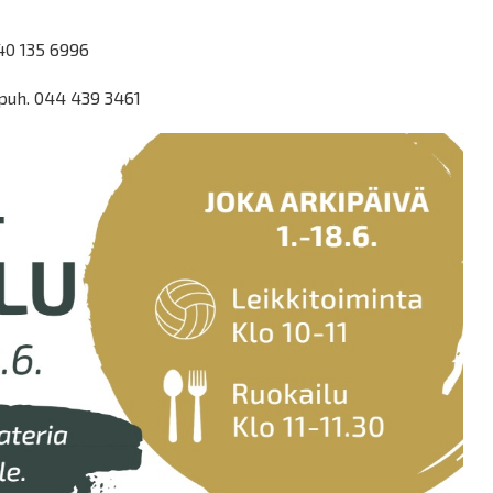
040 135 6996
 puh. 044 439 3461