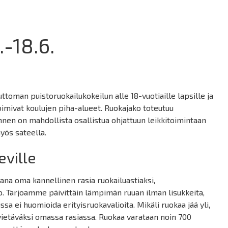
.-18.6.
toman puistoruokailukokeilun alle 18-vuotiaille lapsille ja
toimivat koulujen piha-alueet. Ruokajako toteutuu
 ennen on mahdollista osallistua ohjattuun leikkitoimintaan
myös sateella.
eville
ana oma kannellinen rasia ruokailuastiaksi,
lo. Tarjoamme päivittäin lämpimän ruuan ilman lisukkeita,
sa ei huomioida erityisruokavalioita. Mikäli ruokaa jää yli,
vietäväksi omassa rasiassa. Ruokaa varataan noin 700