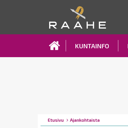
Koh
KUNTAINFO
Breadcrumbs
You
Etusivu
Ajankohtaista
are