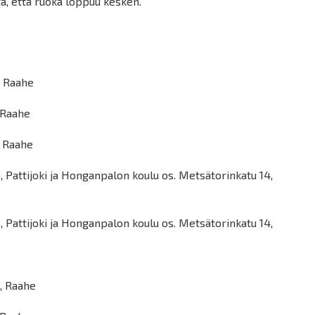
ta, että ruoka loppuu kesken.
, Raahe
, Raahe
, Raahe
, Pattijoki ja Honganpalon koulu os. Metsätorinkatu 14,
, Pattijoki ja Honganpalon koulu os. Metsätorinkatu 14,
1, Raahe