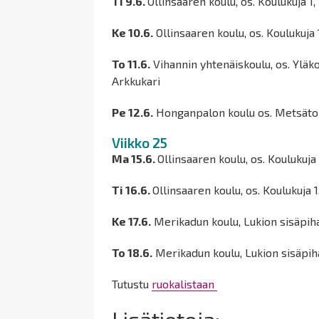
Ti 9.6.
Ollinsaaren koulu, os. Koulukuja 1
Ke 10.6.
Ollinsaaren koulu, os. Koulukuja 
To 11.6.
Vihannin yhtenäiskoulu, os. Yläko
Arkkukari
Pe 12.6.
Honganpalon koulu os. Metsätor
Viikko 25
Ma 15.6.
Ollinsaaren koulu, os. Koulukuja
Ti 16.6.
Ollinsaaren koulu, os. Koulukuja 
Ke 17.6.
Merikadun koulu, Lukion sisäpiha
To 18.6.
Merikadun koulu, Lukion sisäpiha
Tutustu
ruokalistaan