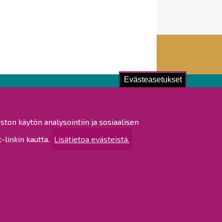
Evästeasetukset
ustu!
ston käytön analysointiin ja sosiaalisen
istat ja pöytäkirjat
linkin kautta.
Lisätietoa evästeistä.
altijapäätökset
ukset
ötietojen käsittely
tettavuusseloste
rtta
 sivustosta