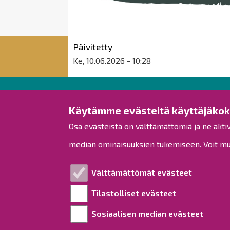
Päivitetty
Ke, 10.06.2026 - 10:28
Raahen kaupunki
Käytämme evästeitä käyttäjäko
Osa evästeistä on välttämättömiä ja ne akti
Rantakatu 50
PL 62
median ominaisuuksien tukemiseen. Voit muo
92100 Raahe
Puh.
08 439 3111
(vaihde)
Välttämättömät evästeet
kirjaamo@raahe.fi
Tilastolliset evästeet
Y-tunnus: 1791817-6
Laskutus
Sosiaalisen median evästeet