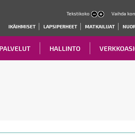
Hyppää
pääsisältöön
Tekstikoko
Vaihda kon
Pienennä tekstin kokoa
Suurenna tekstin kokoa
deryhmät
IKÄIHMISET
LAPSIPERHEET
MATKAILIJAT
NUO
PALVELUT
HALLINTO
VERKKOASI