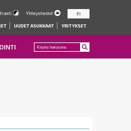
trasti
Yhteystiedot
FI
RET
UUDET ASUKKAAT
YRITYKSET
OINTI