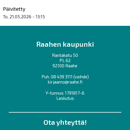
Päivitetty
To, 21.05.2026 - 13:15
Raahen kaupunki
Rantakatu 50
PL 62
92100 Raahe
Puh.
08 439 3111
(vaihde)
kirjaamo@raahe.fi
Y-tunnus: 1791817-6
Laskutus
Ota yhteyttä!