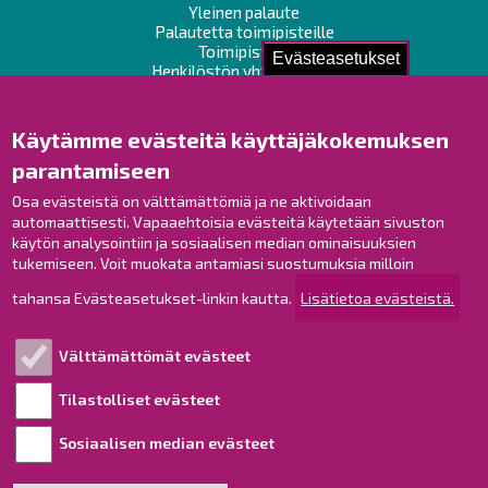
Yleinen palaute
Palautetta toimipisteille
Toimipisteet
Evästeasetukset
Henkilöstön yhteystiedot
Opaskartta
Käytämme evästeitä käyttäjäkokemuksen
Raahe Facebookissa
parantamiseen
Raahe Instagramissa
Raahe LinkedInissä
Osa evästeistä on välttämättömiä ja ne aktivoidaan
automaattisesti. Vapaaehtoisia evästeitä käytetään sivuston
Raahe YouTubessa
käytön analysointiin ja sosiaalisen median ominaisuuksien
tukemiseen. Voit muokata antamiasi suostumuksia milloin
tahansa Evästeasetukset-linkin kautta.
Lisätietoa evästeistä.
Tutustu!
Välttämättömät evästeet
Esityslistat ja pöytäkirjat
Viranhaltijapäätökset
Tilastolliset evästeet
Kuulutukset
Sosiaalisen median evästeet
Henkilötietojen käsittely
Saavutettavuusseloste