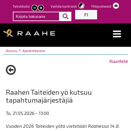
Hyppää
Tekstikoko
Vaihda kontrasti
Yhteystiedot
Pienennä
Suurenna
pääsisältöön
FI
tekstin
tekstin
kokoa
kokoa
Breadcrumbs
You
Etusivu
Ajankohtaista
are
Kuuntele
here:
Raahen Taiteiden yö kutsuu
tapahtumajärjestäjiä
To, 21.05.2026 - 13:00
Vuoden 2026 Taiteiden yötä vietetään Raahessa 14.8.