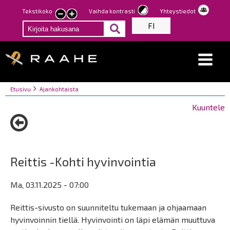
Hyppää
Tekstikoko
Vaihda kontrasti
Yhteystiedot
Pienennä
Suurenna
pääsisältöön
FI
tekstin
tekstin
kokoa
kokoa
Breadcrumbs
You
Etusivu
Ajankohtaista
are
Kuuntele
here:
Reittis -Kohti hyvinvointia
Ma, 03.11.2025 - 07:00
Reittis-sivusto on suunniteltu tukemaan ja ohjaamaan
hyvinvoinnin tiellä. Hyvinvointi on läpi elämän muuttuva