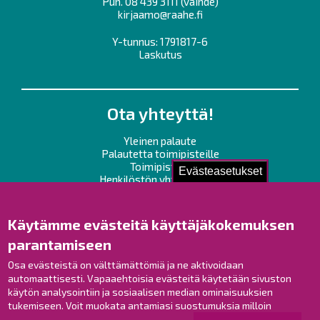
Puh.
08 439 3111
(vaihde)
kirjaamo@raahe.fi
Y-tunnus: 1791817-6
Laskutus
Ota yhteyttä!
Yleinen palaute
Palautetta toimipisteille
Toimipisteet
Evästeasetukset
Henkilöstön yhteystiedot
Opaskartta
Käytämme evästeitä käyttäjäkokemuksen
Raahe Facebookissa
parantamiseen
Raahe Instagramissa
Raahe LinkedInissä
Osa evästeistä on välttämättömiä ja ne aktivoidaan
automaattisesti. Vapaaehtoisia evästeitä käytetään sivuston
Raahe YouTubessa
käytön analysointiin ja sosiaalisen median ominaisuuksien
tukemiseen. Voit muokata antamiasi suostumuksia milloin