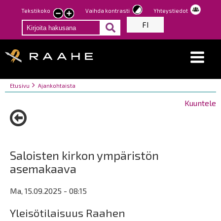
Hyppää
Tekstikoko
Vaihda kontrasti
Yhteystiedot
Pienennä
Suurenna
pääsisältöön
FI
tekstin
tekstin
kokoa
kokoa
Breadcrumbs
You
Etusivu
Ajankohtaista
are
Kuuntele
here:
Saloisten kirkon ympäristön
asemakaava
Ma, 15.09.2025 - 08:15
Yleisötilaisuus Raahen