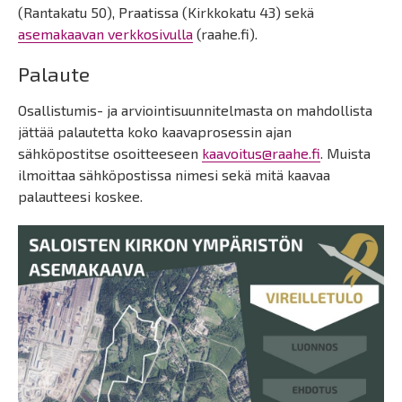
(Rantakatu 50), Praatissa (Kirkkokatu 43) sekä
asemakaavan verkkosivulla
(raahe.fi).
Palaute
Osallistumis- ja arviointisuunnitelmasta on mahdollista
jättää palautetta koko kaavaprosessin ajan
sähköpostitse osoitteeseen
kaavoitus@raahe.fi
. Muista
ilmoittaa sähköpostissa nimesi sekä mitä kaavaa
palautteesi koskee.