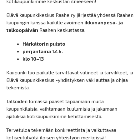
kotikaupunkimme keskustan ilmeeseen!
Elävä kaupunkikeskus Raahe ry järjestää yhdessä Raahen
kaupungin kanssa kaikille avoimen
ikkunanpesu- ja
talkoopäivän
Raahen keskustassa.
Härkätorin puisto
perjantaina 12.6.
klo 10–13
Kaupunki tuo paikalle tarvittavat välineet ja tarvikkeet, ja
Elävä kaupunkikeskus -yhdistyksen väki auttaa ja ohjaa
tekemistä.
Talkoiden lomassa pääset tapaamaan muita
kaupunkilaisia, vaihtamaan kuulumisia ja jakamaan
ajatuksia kotikaupunkimme kehittämisestä.
Tervetuloa tekemään konkreettista ja vaikuttavaa
kotiseututyötä iloisen yhteistyön merkeissä!