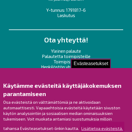
Y-tunnus: 1791817-6
Laskutus
Ota yhteyttä!
Yleinen palaute
Palautetta toimipisteille
Toimipisteet
Evästeasetukset
Henkilöstön yhteystiedot
Opaskartta
Käytämme evästeitä käyttäjäkokemuksen
Raahe Facebookissa
parantamiseen
Raahe Instagramissa
Raahe LinkedInissä
Osa evästeistä on välttämättömiä ja ne aktivoidaan
automaattisesti. Vapaaehtoisia evästeitä käytetään sivuston
Raahe YouTubessa
käytön analysointiin ja sosiaalisen median ominaisuuksien
tukemiseen. Voit muokata antamiasi suostumuksia milloin
tahansa Evästeasetukset-linkin kautta.
Lisätietoa evästeistä.