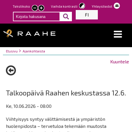
Hyppää
Tekstikoko
Vaihda kontrasti
Yhteystiedot
Pienennä
Suurenna
pääsisältöön
FI
tekstin
tekstin
kokoa
kokoa
Breadcrumbs
You
Etusivu
Ajankohtaista
are
Kuuntele
here:
Talkoopäivä Raahen keskustassa 12.6.
Ke, 10.06.2026 - 08:00
Viihtyisyys syntyy välittämisestä ja ympäristön
huolenpidosta – tervetuloa tekemään muutosta