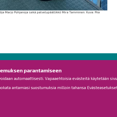
ija Marjo Pohjanoja sekä palvelupäällikkö Mira Tamminen. Kuva: Piia
Ota yhteyttä!
Tut
kemuksen parantamiseen
voidaan automaattisesti. Vapaaehtoisia evästeitä käytetään sivu
Yleinen palaute
Esitysl
Palautetta toimipisteille
kata antamiasi suostumuksia milloin tahansa Evästeasetukset-
Viranh
Toimipisteet
Henkilöstön yhteystiedot
Kuulut
Opaskartta
Henkil
Saavu
Raahe Facebookissa