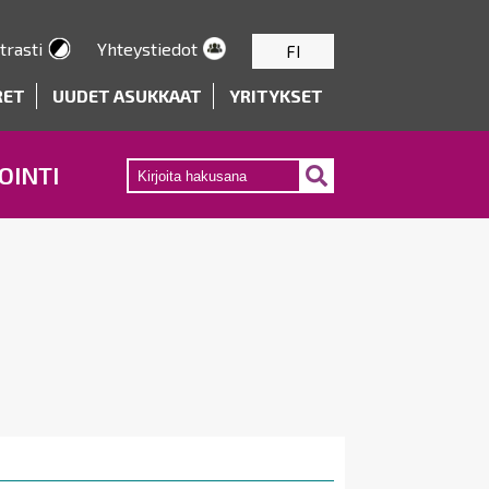
trasti
Yhteystiedot
FI
RET
UUDET ASUKKAAT
YRITYKSET
OINTI