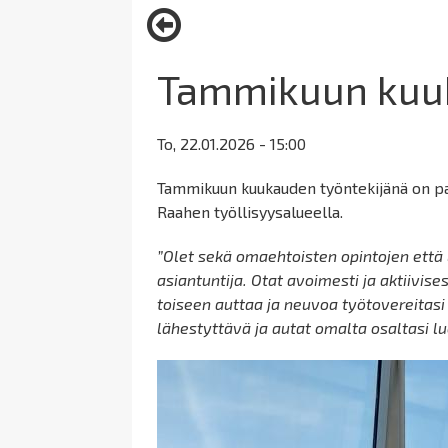
here:
Tammikuun kuuk
To, 22.01.2026 - 15:00
Tammikuun kuukauden työntekijänä on pal
Raahen työllisyysalueella.
”Olet sekä omaehtoisten opintojen ett
asiantuntija. Otat avoimesti ja aktiivises
toiseen auttaa ja neuvoa työtovereitasi e
lähestyttävä ja autat omalta osaltasi l