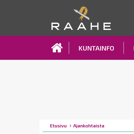
Koh
KUNTAINFO
Breadcrumbs
You
Etusivu
Ajankohtaista
are