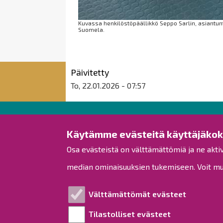
Kuvassa henkilöstöpäällikkö Seppo Sarlin, asiantunt
Suomela.
Päivitetty
To, 22.01.2026 - 07:57
Raahen kaupunki
Käytämme evästeitä käyttäjäko
Osa evästeistä on välttämättömiä ja ne akti
Rantakatu 50
PL 62
median ominaisuuksien tukemiseen. Voit muo
92100 Raahe
Puh.
08 439 3111
(vaihde)
Välttämättömät evästeet
kirjaamo@raahe.fi
Tilastolliset evästeet
Y-tunnus: 1791817-6