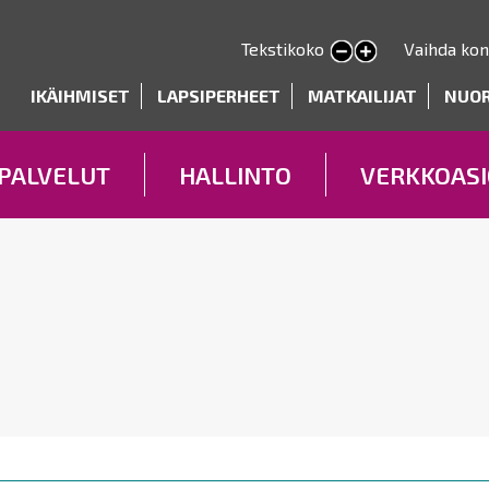
Hyppää
pääsisältöön
Tekstikoko
Vaihda kon
Pienennä tekstin kokoa
Suurenna tekstin kokoa
deryhmät
IKÄIHMISET
LAPSIPERHEET
MATKAILIJAT
NUO
PALVELUT
HALLINTO
VERKKOASI