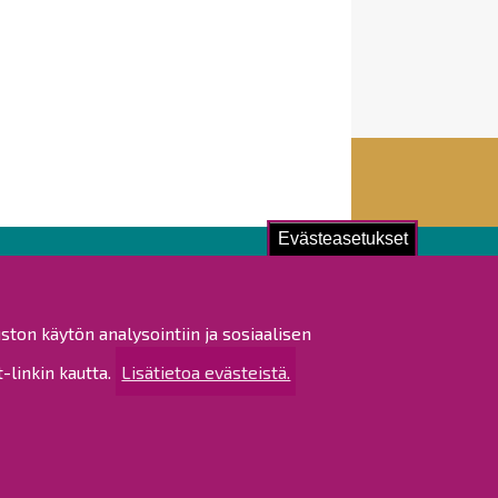
Evästeasetukset
ustu!
ston käytön analysointiin ja sosiaalisen
istat ja pöytäkirjat
linkin kautta.
Lisätietoa evästeistä.
altijapäätökset
ukset
ötietojen käsittely
tettavuusseloste