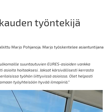
auden työntekijä
kittu Marjo Pohjanoja. Marjo työskentelee asiantuntijana
ä ulkomaille suuntautuvien EURES-asioiden vankka
ti asioita hoitaaksesi. Jaksat kärsivällisesti kerrasta
rilaisissa työhön liittyvissä asioissa. Olet helposti
uomaan työyhteisöön hyvää ilmapiiriä.”