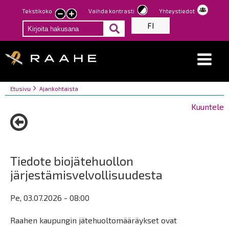
Hyppää
Tekstikoko
Vaihda kontrasti
Yhteystiedot
Pienennä
Suurenna
pääsisältöön
FI
tekstin
tekstin
kokoa
kokoa
Breadcrumbs
You
Etusivu
Ajankohtaista
are
Kuuntele
here:
Tiedote biojätehuollon
järjestämisvelvollisuudesta
Pe, 03.07.2026 - 08:00
Raahen kaupungin jätehuoltomääräykset ovat