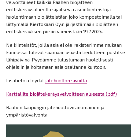
velvoittaneet kaikkia Raahen biojätteen
erilliskeräysalueella sijaitsevia asuinkiinteistöjä
huolehtimaan biojätteistään joko kompostoimalla tai
liittymällä Kiertokaari Oy:n järjestämään biojätteen
erilliskeräyksen piiriin viimeistään 19.7.2024.
Ne kiinteistöt, joilla asia ei ole rekisterimme mukaan
kunnossa, tulevat saamaan asiasta tiedotteen postitse
lähipäivinä. Pyydämme tutustumaan huolellisesti
ohjeisiin ja hoitamaan asia osaltanne kuntoon.
Lisätietoja löydät
jätehuollon sivuilta
.
Karttaliite biojätekeräysvelvoitteen alueesta (pdf)
Raahen kaupungin jätehuoltoviranomainen ja
ympäristövalvonta