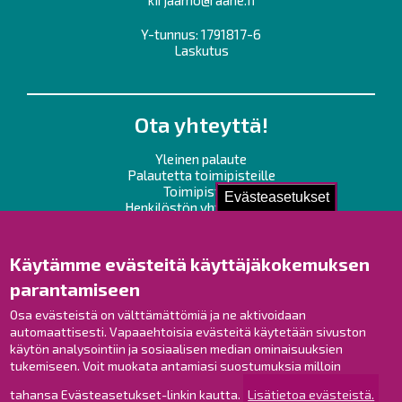
Y-tunnus: 1791817-6
Laskutus
Ota yhteyttä!
Yleinen palaute
Palautetta toimipisteille
Toimipisteet
Evästeasetukset
Henkilöstön yhteystiedot
Opaskartta
Käytämme evästeitä käyttäjäkokemuksen
Raahe Facebookissa
parantamiseen
Raahe Instagramissa
Raahe LinkedInissä
Osa evästeistä on välttämättömiä ja ne aktivoidaan
automaattisesti. Vapaaehtoisia evästeitä käytetään sivuston
Raahe YouTubessa
käytön analysointiin ja sosiaalisen median ominaisuuksien
tukemiseen. Voit muokata antamiasi suostumuksia milloin
tahansa Evästeasetukset-linkin kautta.
Lisätietoa evästeistä.