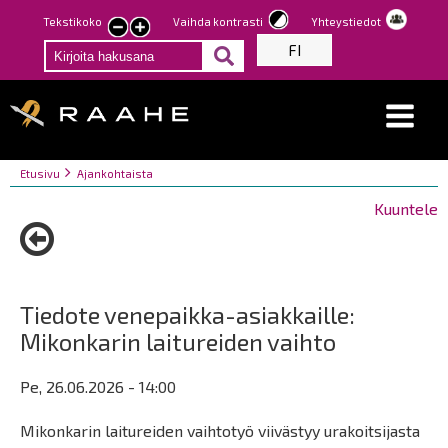
Hyppää
Tekstikoko
Vaihda kontrasti
Yhteystiedot
Pienennä
Suurenna
pääsisältöön
FI
tekstin
tekstin
kokoa
kokoa
Breadcrumbs
You
Etusivu
Ajankohtaista
are
Kuuntele
here:
Tiedote venepaikka-asiakkaille:
Mikonkarin laitureiden vaihto
Pe, 26.06.2026 - 14:00
Mikonkarin laitureiden vaihtotyö viivästyy urakoitsijasta