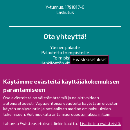
Y-tunnus: 1791817-6
Laskutus
Ota yhteyttä!
Yleinen palaute
Palautetta toimipisteille
Toimipisteet
Evästeasetukset
Henkilöstön yhteystiedot
Opaskartta
Käytämme evästeitä käyttäjäkokemuksen
Raahe Facebookissa
parantamiseen
Raahe Instagramissa
Raahe LinkedInissä
Osa evästeistä on välttämättömiä ja ne aktivoidaan
automaattisesti. Vapaaehtoisia evästeitä käytetään sivuston
Raahe YouTubessa
käytön analysointiin ja sosiaalisen median ominaisuuksien
tukemiseen. Voit muokata antamiasi suostumuksia milloin
tahansa Evästeasetukset-linkin kautta.
Lisätietoa evästeistä.
Tutustu!