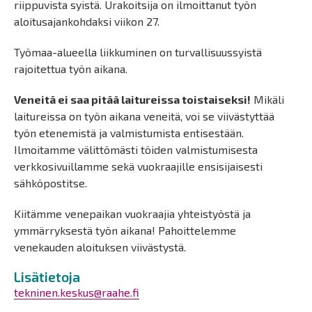
riippuvista syistä. Urakoitsija on ilmoittanut työn
aloitusajankohdaksi viikon 27.
Työmaa-alueella liikkuminen on turvallisuussyistä
rajoitettua työn aikana.
Veneitä ei saa pitää laitureissa toistaiseksi!
Mikäli
laitureissa on työn aikana veneitä, voi se viivästyttää
työn etenemistä ja valmistumista entisestään.
Ilmoitamme välittömästi töiden valmistumisesta
verkkosivuillamme sekä vuokraajille ensisijaisesti
sähköpostitse.
Kiitämme venepaikan vuokraajia yhteistyöstä ja
ymmärryksestä työn aikana! Pahoittelemme
venekauden aloituksen viivästystä.
Lisätietoja
tekninen.keskus@raahe.fi