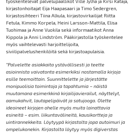
työskentelevät palvelupäälliköt Ville Jylhä ja Kirsi Kataja,
kirjastonhoitajat Eija Haapasaari ja Timo Sedergren,
kirjastosihteeri Tiina Alkula, kirjastovirkailijat Riitta
Fetula, Kimmo Korpela, Heini Larsson-Mattila, Elisa
Tuohimaa ja Anne Vuokila sekä informaatikot Anna
Kippola ja Anni Lindström. Pääkirjastolla työskentelee
myös vaihtelevasti harjoittelijoita,
siviilipalvelushenkilöitä sekä kirjastoapulaisia.
”Palvelette asiakkaita ystävällisesti ja teette
asioinnista vaivatonta esimerkiksi nostamalla kirjoja
esille teemoittain. Suunnittelette ja järjestätte
monipuolisia toimintoja ja tapahtumia – näistä
muutamana esimerkkinä kirjailijavierailut, näyttelyt,
aamukahvit, lautapelipäivät ja satujooga. Olette
ideoineet kirjojen ohelle myös muita lainattavia
esineitä – esim. liikuntavälineitä, kausikortteja ja
uintirannekkeita. Löytyypä kirjastolta jopa autoimuri ja
ompelukonekin. Kirjastolta löytyy myös digiverstas