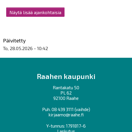
Näytä lisää ajankohtaisia
Päivitetty
To, 28.05.2026 - 10:42
Raahen kaupunki
Rantakatu 50
PL 62
92100 Raahe
Puh.
08 439 3111
(vaihde)
kirjaamo@raahe.fi
Y-tunnus: 1791817-6
Laskutus