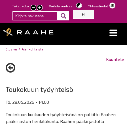
Hyppää
Tekstikoko
Vaihda kontrasti
Yhteystiedot
Pienennä
Suurenna
pääsisältöön
FI
tekstin
tekstin
kokoa
kokoa
Breadcrumbs
You
Etusivu
Ajankohtaista
are
Kuuntele
here:
Toukokuun työyhteisö
To, 28.05.2026 - 14:00
Toukokuun kuukauden työyhteisönä on palkittu Raahen
pääkirjaston henkilökunta. Raahen pääkirjastolla