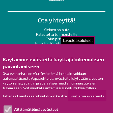
Ota yhteyttä!
Yleinen palaute
Palautetta toimipisteille
Toimipisteet
Evästeasetukset
Henkilöstön yhteystiedot
Opaskartta
Käytämme evästeitä käyttäjäkokemuksen
Raahe Facebookissa
parantamiseen
Raahe Instagramissa
Raahe LinkedInissä
Osa evästeistä on välttämättömiä ja ne aktivoidaan
automaattisesti. Vapaaehtoisia evästeitä käytetään sivuston
Raahe YouTubessa
käytön analysointiin ja sosiaalisen median ominaisuuksien
tukemiseen. Voit muokata antamiasi suostumuksia milloin
tahansa Evästeasetukset-linkin kautta.
Lisätietoa evästeistä.
Tutustu!
Välttämättömät evästeet
Esityslistat ja pöytäkirjat