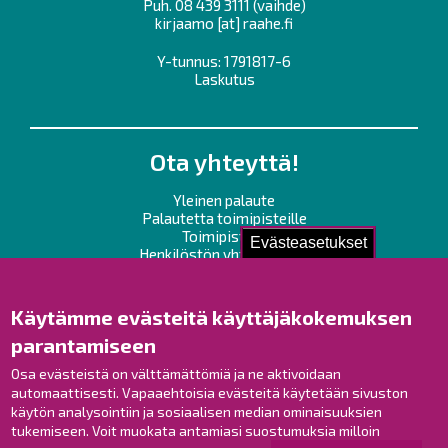
Puh.
08 439 3111
(vaihde)
kirjaamo
[at]
raahe.fi
Y-tunnus: 1791817-6
Laskutus
Ota yhteyttä!
Yleinen palaute
Palautetta toimipisteille
Toimipisteet
Evästeasetukset
Henkilöstön yhteystiedot
Opaskartta
Käytämme evästeitä käyttäjäkokemuksen
Raahe Facebookissa
parantamiseen
Raahe Instagramissa
Raahe LinkedInissä
Osa evästeistä on välttämättömiä ja ne aktivoidaan
automaattisesti. Vapaaehtoisia evästeitä käytetään sivuston
Raahe YouTubessa
käytön analysointiin ja sosiaalisen median ominaisuuksien
tukemiseen. Voit muokata antamiasi suostumuksia milloin