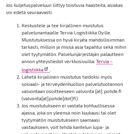
Jos kuljetuspalveluun liittyy toistuvia haasteita, asiakas
voi edetä seuraavasti:
Keskustele ja tee kirjallinen muistutus
palvelunantajalle Tervia Logistiikka Oy:lle.
Muistutuksessa on hyvä kirjata mahdollisimman
tarkasti, milloin ja missä asia tapahtui sekä mihin
olet tyytymätön. Palvelunjärjestäjän palautteen
annon yhteystiedot verkkosivuilla:
Tervia –
logistiikka
.
Lähetä kirjallinen muistutus tiedoksi myös
sosiaali-​ ja terveydenhuollon palvelutuotannon
valvontaan osoitteeseen
valvonta
[at]
pohde.fi
(valvonta[at]pohde[dot]fi)
.
Jos muistutukseen ei vastata kohtuullisessa
ajassa, joka on yleensä noin kuukausi tai olet
tyytymätön muistutukseen saamaasi
vastaukseen, voit tehdä kantelun lupa- ja