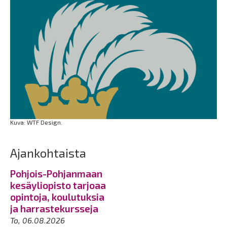
Kuva: WTF Design.
Ajankohtaista
Pohjois-Pohjanmaan
kesäyliopisto tarjoaa
opintoja, koulutuksia
ja harrastekursseja
To, 06.08.2026