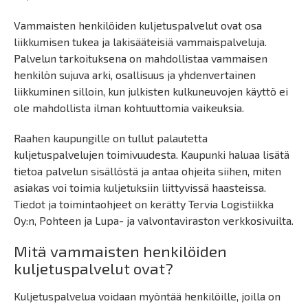
Vammaisten henkilöiden kuljetuspalvelut ovat osa
liikkumisen tukea ja lakisääteisiä vammaispalveluja.
Palvelun tarkoituksena on mahdollistaa vammaisen
henkilön sujuva arki, osallisuus ja yhdenvertainen
liikkuminen silloin, kun julkisten kulkuneuvojen käyttö ei
ole mahdollista ilman kohtuuttomia vaikeuksia.
Raahen kaupungille on tullut palautetta
kuljetuspalvelujen toimivuudesta. Kaupunki haluaa lisätä
tietoa palvelun sisällöstä ja antaa ohjeita siihen, miten
asiakas voi toimia kuljetuksiin liittyvissä haasteissa.
Tiedot ja toimintaohjeet on kerätty Tervia Logistiikka
Oy:n, Pohteen ja Lupa- ja valvontaviraston verkkosivuilta.
Mitä vammaisten henkilöiden
kuljetuspalvelut ovat?
Kuljetuspalvelua voidaan myöntää henkilöille, joilla on