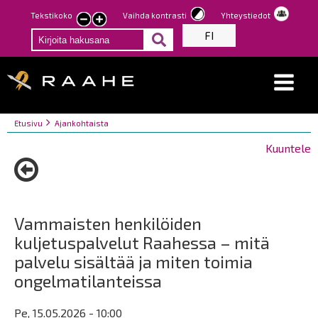
Hyppää
Tekstikoko
Vaihda kontrasti
Yhteystiedot
Pienennä
Suurenna
pääsisältöön
FI
tekstin
tekstin
kokoa
kokoa
Breadcrumbs
You
Etusivu
Ajankohtaista
are
Kuuntele
here:
Vammaisten henkilöiden
kuljetuspalvelut Raahessa – mitä
palvelu sisältää ja miten toimia
ongelmatilanteissa
Pe, 15.05.2026 - 10:00