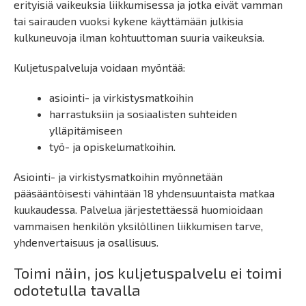
erityisiä vaikeuksia liikkumisessa ja jotka eivät vamman
tai sairauden vuoksi kykene käyttämään julkisia
kulkuneuvoja ilman kohtuuttoman suuria vaikeuksia.
Kuljetuspalveluja voidaan myöntää:
asiointi- ja virkistysmatkoihin
harrastuksiin ja sosiaalisten suhteiden
ylläpitämiseen
työ- ja opiskelumatkoihin.
Asiointi- ja virkistysmatkoihin myönnetään
pääsääntöisesti vähintään 18 yhdensuuntaista matkaa
kuukaudessa. Palvelua järjestettäessä huomioidaan
vammaisen henkilön yksilöllinen liikkumisen tarve,
yhdenvertaisuus ja osallisuus.
Toimi näin, jos kuljetuspalvelu ei toimi
odotetulla tavalla