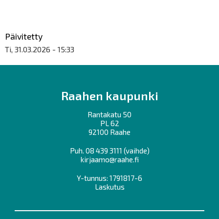
Päivitetty
Ti, 31.03.2026 - 15:33
Raahen kaupunki
Rantakatu 50
PL 62
92100 Raahe
Puh.
08 439 3111
(vaihde)
kirjaamo@raahe.fi
Y-tunnus: 1791817-6
Laskutus