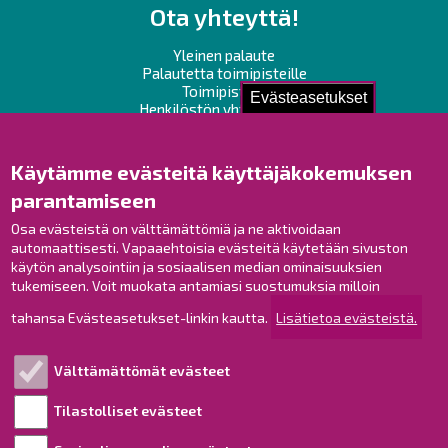
Ota yhteyttä!
Yleinen palaute
Palautetta toimipisteille
Toimipisteet
Evästeasetukset
Henkilöstön yhteystiedot
Opaskartta
Käytämme evästeitä käyttäjäkokemuksen
Raahe Facebookissa
parantamiseen
Raahe Instagramissa
Osa evästeistä on välttämättömiä ja ne aktivoidaan
Raahe LinkedInissä
automaattisesti. Vapaaehtoisia evästeitä käytetään sivuston
Raahe YouTubessa
käytön analysointiin ja sosiaalisen median ominaisuuksien
tukemiseen. Voit muokata antamiasi suostumuksia milloin
tahansa Evästeasetukset-linkin kautta.
Lisätietoa evästeistä.
Tutustu!
Välttämättömät evästeet
Esityslistat ja pöytäkirjat
Viranhaltijapäätökset
Tilastolliset evästeet
Kuulutukset