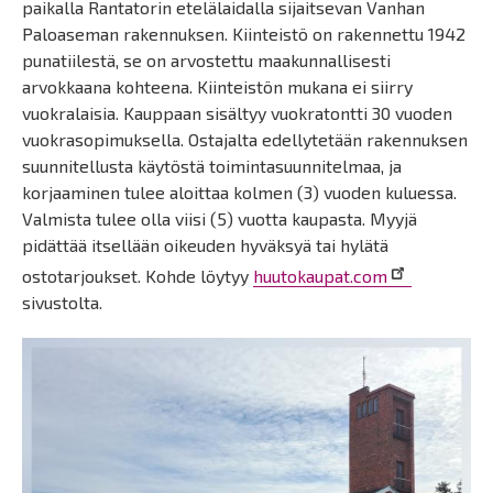
paikalla Rantatorin etelälaidalla sijaitsevan Vanhan
Paloaseman rakennuksen. Kiinteistö on rakennettu 1942
punatiilestä, se on arvostettu maakunnallisesti
arvokkaana kohteena. Kiinteistön mukana ei siirry
vuokralaisia. Kauppaan sisältyy vuokratontti 30 vuoden
vuokrasopimuksella. Ostajalta edellytetään rakennuksen
suunnitellusta käytöstä toimintasuunnitelmaa, ja
korjaaminen tulee aloittaa kolmen (3) vuoden kuluessa.
Valmista tulee olla viisi (5) vuotta kaupasta. Myyjä
pidättää itsellään oikeuden hyväksyä tai hylätä
ostotarjoukset. Kohde löytyy
huutokaupat.com
sivustolta.