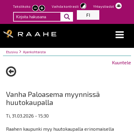
Hyppää
Tekstikoko
Vaihda kontrasti
Yhteystiedot
Pienennä
Suurenna
pääsisältöön
FI
tekstin
tekstin
kokoa
kokoa
Breadcrumbs
You
Etusivu
Ajankohtaista
are
Kuuntele
here:
Vanha Paloasema myynnissä
huutokaupalla
Ti, 31.03.2026 - 15:30
Raahen kaupunki myy huutokaupalla erinomaisella