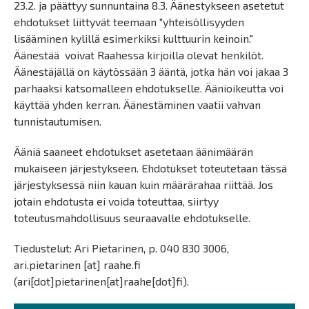
23.2. ja päättyy sunnuntaina 8.3. Äänestykseen asetetut
ehdotukset liittyvät teemaan "yhteisöllisyyden
lisääminen kylillä esimerkiksi kulttuurin keinoin."
Äänestää voivat Raahessa kirjoilla olevat henkilöt.
Äänestäjällä on käytössään 3 ääntä, jotka hän voi jakaa 3
parhaaksi katsomalleen ehdotukselle. Äänioikeutta voi
käyttää yhden kerran. Äänestäminen vaatii vahvan
tunnistautumisen.
Ääniä saaneet ehdotukset asetetaan äänimäärän
mukaiseen järjestykseen. Ehdotukset toteutetaan tässä
järjestyksessä niin kauan kuin määrärahaa riittää. Jos
jotain ehdotusta ei voida toteuttaa, siirtyy
toteutusmahdollisuus seuraavalle ehdotukselle.
Tiedustelut: Ari Pietarinen, p. 040 830 3006,
ari.pietarinen
[at]
raahe.fi
(ari[dot]pietarinen[at]raahe[dot]fi)
.