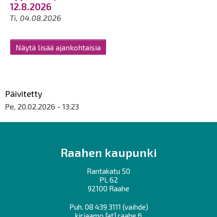
12.8.2026
Ti, 04.08.2026
Näytä lisää ajankohtaisia
Päivitetty
Pe, 20.02.2026 - 13:23
Raahen kaupunki
Rantakatu 50
PL 62
92100 Raahe
Puh.
08 439 3111
(vaihde)
kirjaamo
[at]
raahe.fi