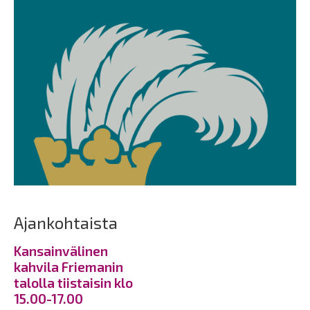
Ajankohtaista
Kansainvälinen
kahvila Friemanin
talolla tiistaisin klo
15.00-17.00