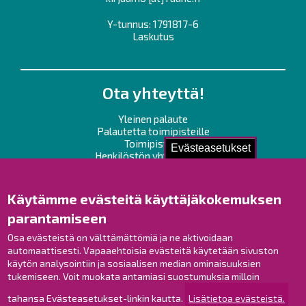
Y-tunnus: 1791817-6
Laskutus
Ota yhteyttä!
Yleinen palaute
Palautetta toimipisteille
Toimipisteet
Evästeasetukset
Henkilöstön yhteystiedot
Opaskartta
Käytämme evästeitä käyttäjäkokemuksen
Raahe Facebookissa
parantamiseen
Raahe Instagramissa
Raahe LinkedInissä
Osa evästeistä on välttämättömiä ja ne aktivoidaan
automaattisesti. Vapaaehtoisia evästeitä käytetään sivuston
Raahe YouTubessa
käytön analysointiin ja sosiaalisen median ominaisuuksien
tukemiseen. Voit muokata antamiasi suostumuksia milloin
tahansa Evästeasetukset-linkin kautta.
Lisätietoa evästeistä.