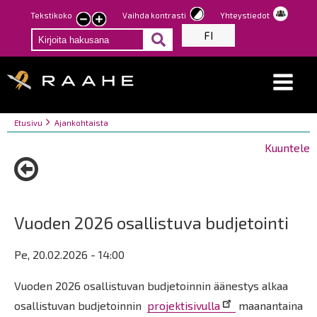
Hyppää
Tekstikoko
Vaihda kontrasti
Yhteystiedot
Pienennä
Suurenna
pääsisältöön
FI
tekstin
tekstin
kokoa
kokoa
Breadcrumbs
You
Etusivu
Ajankohtaista
are
Kuuntele
here:
Vuoden 2026 osallistuva budjetointi
Pe, 20.02.2026 - 14:00
Vuoden 2026 osallistuvan budjetoinnin äänestys alkaa
osallistuvan budjetoinnin
projektisivulla
maanantaina