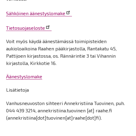
Sähköinen äänestyslomake
Tietosuojaseloste
Voit myös käydä äänestämässä toimipisteiden
aukioloaikoina Raahen pääkirjastolla, Rantakatu 45,
Pattijoen kirjastossa, os. Rännärintie 3 tai Vihannin
kirjastolla, Kirkkotie 16.
Äänestyslomake
Lisätietoja
Vanhusneuvoston sihteeri
Annekristiina Tuovinen, puh.
044 439 3214,
annekristiina.tuovinen
[at]
raahe.fi
(annekristiina[dot]tuovinen[at]raahe[dot]fi)
.