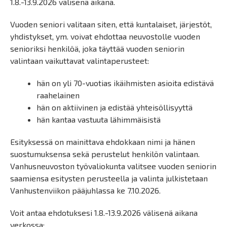
1.8.-13.9.2026 välisenä aikana.
Vuoden seniori valitaan siten, että kuntalaiset, järjestöt,
yhdistykset, ym. voivat ehdottaa neuvostolle vuoden
senioriksi henkilöä, joka täyttää vuoden seniorin
valintaan vaikuttavat valintaperusteet:
hän on yli 70-vuotias ikäihmisten asioita edistävä
raahelainen
hän on aktiivinen ja edistää yhteisöllisyyttä
hän kantaa vastuuta lähimmäisistä
Esityksessä on mainittava ehdokkaan nimi ja hänen
suostumuksensa sekä perustelut henkilön valintaan.
Vanhusneuvoston työvaliokunta valitsee vuoden seniorin
saamiensa esitysten perusteella ja valinta julkistetaan
Vanhustenviikon pääjuhlassa ke 7.10.2026.
Voit antaa ehdotuksesi 1.8.-13.9.2026 välisenä aikana
verkossa: