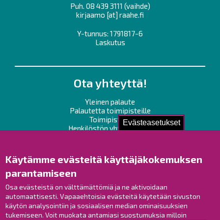
Puh.
08 439 3111
(vaihde)
kirjaamo
[at]
raahe.fi
Y-tunnus: 1791817-6
Laskutus
Ota yhteyttä!
Yleinen palaute
Palautetta toimipisteille
Toimipisteet
Evästeasetukset
Henkilöstön yhteystiedot
Opaskartta
Käytämme evästeitä käyttäjäkokemuksen
Raahe Facebookissa
parantamiseen
Raahe Instagramissa
Osa evästeistä on välttämättömiä ja ne aktivoidaan
Raahe LinkedInissä
automaattisesti. Vapaaehtoisia evästeitä käytetään sivuston
Raahe YouTubessa
käytön analysointiin ja sosiaalisen median ominaisuuksien
tukemiseen. Voit muokata antamiasi suostumuksia milloin