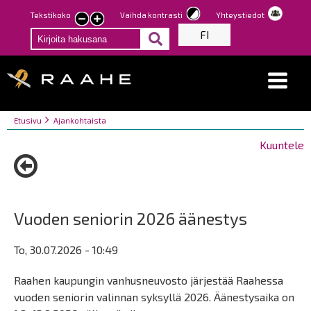
Hyppää
Tekstikoko
Vaihda kontrasti
Yhteystiedot
Pienennä
Suurenna
pääsisältöön
FI
tekstin
tekstin
kokoa
kokoa
Breadcrumbs
You
Etusivu
Ajankohtaista
are
Kuuntele
here:
Vuoden seniorin 2026 äänestys
To, 30.07.2026 - 10:49
Raahen kaupungin vanhusneuvosto järjestää Raahessa
vuoden seniorin valinnan syksyllä 2026. Äänestysaika on