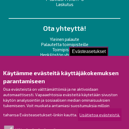
Laskutus
Ota yhteyttä!
Yleinen palaute
Palautetta toimipisteille
Toimipisteet
Evästeasetukset
Henkilöstön yhteystiedot
Opaskartta
Käytämme evästeitä käyttäjäkokemuksen
Raahe Facebookissa
parantamiseen
Raahe Instagramissa
Osa evästeistä on välttämättömiä ja ne aktivoidaan
Raahe LinkedInissä
automaattisesti. Vapaaehtoisia evästeitä käytetään sivuston
Raahe YouTubessa
käytön analysointiin ja sosiaalisen median ominaisuuksien
tukemiseen. Voit muokata antamiasi suostumuksia milloin
tahansa Evästeasetukset-linkin kautta.
Lisätietoa evästeistä.
Tutustu!