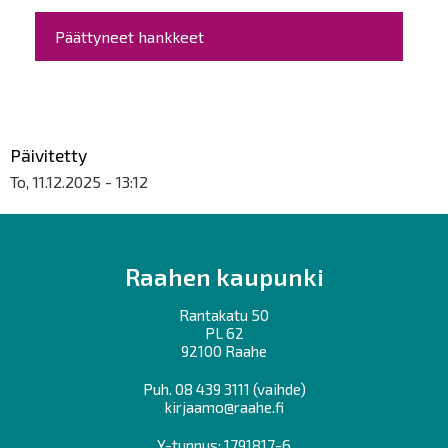
Päättyneet hankkeet
Päivitetty
To, 11.12.2025 - 13:12
Raahen kaupunki
Rantakatu 50
PL 62
92100 Raahe
Puh.
08 439 3111
(vaihde)
kirjaamo@raahe.fi
Y-tunnus: 1791817-6