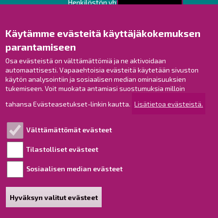
Henkilöstön yhteystiedot
Opaskartta
Käytämme evästeitä käyttäjäkokemuksen
Raahe Facebookissa
parantamiseen
Raahe Instagramissa
Osa evästeistä on välttämättömiä ja ne aktivoidaan
Raahe LinkedInissä
automaattisesti. Vapaaehtoisia evästeitä käytetään sivuston
Raahe YouTubessa
käytön analysointiin ja sosiaalisen median ominaisuuksien
tukemiseen. Voit muokata antamiasi suostumuksia milloin
tahansa Evästeasetukset-linkin kautta.
Lisätietoa evästeistä.
Tutustu!
Välttämättömät evästeet
Esityslistat ja pöytäkirjat
Viranhaltijapäätökset
Tilastolliset evästeet
Kuulutukset
Sosiaalisen median evästeet
Henkilötietojen käsittely
Saavutettavuusseloste
Hyväksyn valitut evästeet
Sivukartta
Tietoa sivustosta