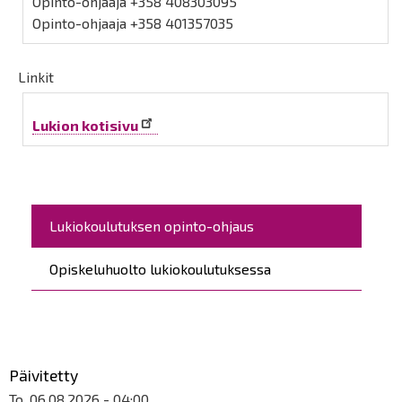
Opinto-ohjaaja +358 408303095
Opinto-ohjaaja +358 401357035
Linkit
Lukion kotisivu
Päävalikko
Lukiokoulutuksen opinto-ohjaus
Opiskeluhuolto lukiokoulutuksessa
Päivitetty
To, 06.08.2026 - 04:00