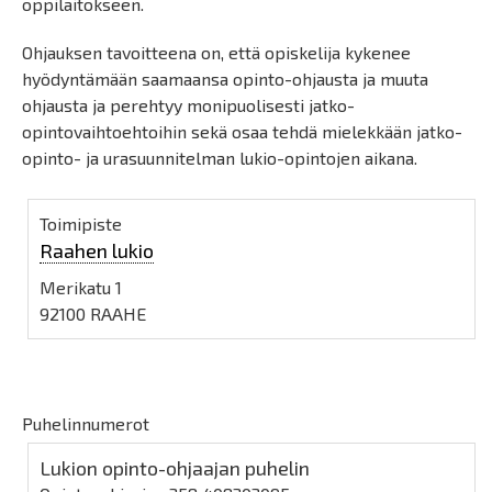
oppilaitokseen.
Ohjauksen tavoitteena on, että opiskelija kykenee
hyödyntämään saamaansa opinto-ohjausta ja muuta
ohjausta ja perehtyy monipuolisesti jatko-
opintovaihtoehtoihin sekä osaa tehdä mielekkään jatko-
opinto- ja urasuunnitelman lukio-opintojen aikana.
Toimipiste
Raahen lukio
Merikatu 1
92100 RAAHE
Puhelinnumerot
Lukion opinto-ohjaajan puhelin