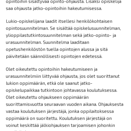
opintoihin sisältyvää opinto-ohjausta. Lisäksi opiskelija
saa ohjausta jatko-opintoihin hakeutumisessa.
Lukio-opiskelijana laadit itsellesi henkilökohtaisen
opintosuunnitelman. Se sisältää opiskelusuunnitelman,
ylioppilastutkintosuunnitelman sekä jatko-opinto- ja
urasuunnitelman. Suunnitelma laaditaan
opetushenkilöstön tuella opintojen alussa ja sitä
päivitetään säännöllisesti opintojen edetessä.
Olet oikeutettu opintoihin hakeutumiseen ja
urasuunnitelmiin liittyvää ohjausta, jos olet suorittanut
lukion oppimäärän, etkä ole saanut jatko-
opiskelupaikkaa tutkintoon johtavassa koulutuksessa.
Olet oikeutettu ohjaukseen oppimäärän
suorittamisvuotta seuraavan vuoden aikana. Ohjauksesta
vastaa koulutuksen järjestäjä, jonka oppilaitoksessa
oppimäärä on suoritettu. Koulutuksen järjestäjä on
voinut keskittää jälkiohjauksen tarjoamisen johonkin