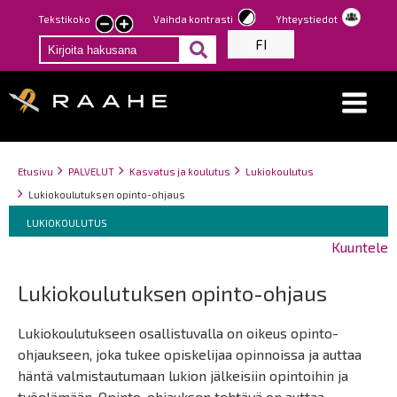
Hyppää
Tekstikoko
Vaihda kontrasti
Yhteystiedot
Pienennä
Suurenna
pääsisältöön
FI
tekstin
tekstin
kokoa
kokoa
Breadcrumbs
You
Etusivu
PALVELUT
Kasvatus ja koulutus
Lukiokoulutus
are
Lukiokoulutuksen opinto-ohjaus
here:
Breadcrumbs
You
LUKIOKOULUTUS
are
Kuuntele
here:
Lukiokoulutuksen opinto-ohjaus
Lukiokoulutukseen osallistuvalla on oikeus opinto-
ohjaukseen, joka tukee opiskelijaa opinnoissa ja auttaa
häntä valmistautumaan lukion jälkeisiin opintoihin ja
työelämään. Opinto-ohjauksen tehtävä on auttaa