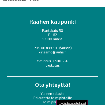
Raahen kaupunki
Rantakatu 50
PL 62
92100 Raahe
Puh.
08 439 3111
(vaihde)
kirjaamo@raahe.fi
Y-tunnus: 1791817-6
Laskutus
Ota yhteyttä!
Yleinen palaute
Palautetta toimipisteille
Toimipisteet
Evästeasetukset