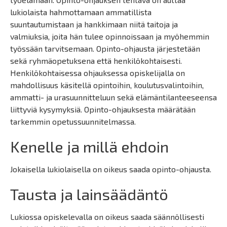
lukiolaista hahmottamaan ammatillista
suuntautumistaan ja hankkimaan niitä taitoja ja
valmiuksia, joita hän tulee opinnoissaan ja myöhemmin
työssään tarvitsemaan. Opinto-ohjausta järjestetään
sekä ryhmäopetuksena että henkilökohtaisesti.
Henkilökohtaisessa ohjauksessa opiskelijalla on
mahdollisuus käsitellä opintoihin, koulutusvalintoihin,
ammatti- ja urasuunnitteluun sekä elämäntilanteeseensa
liittyviä kysymyksiä. Opinto-ohjauksesta määrätään
tarkemmin opetussuunnitelmassa.
Kenelle ja millä ehdoin
Jokaisella lukiolaisella on oikeus saada opinto-ohjausta.
Tausta ja lainsäädäntö
Lukiossa opiskelevalla on oikeus saada säännöllisesti