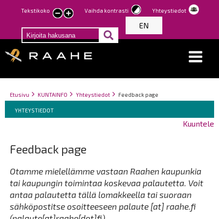
Hyppää
Tekstikoko
Vaihda kontrasti
Yhteystiedot
Pienennä
Suurenna
pääsisältöön
EN
tekstin
tekstin
kokoa
kokoa
Breadcrumbs
You
Etusivu
KUNTAINFO
Yhteystiedot
Feedback page
Breadcrumbs
are
You
YHTEYSTIEDOT
here:
are
Kuuntele
here:
Feedback page
Otamme mielellämme vastaan Raahen kaupunkia
tai kaupungin toimintaa koskevaa palautetta. Voit
antaa palautetta tällä lomakkeella tai suoraan
sähköpostitse osoitteeseen
palaute
[at]
raahe.fi
(palaute[at]raahe[dot]fi)