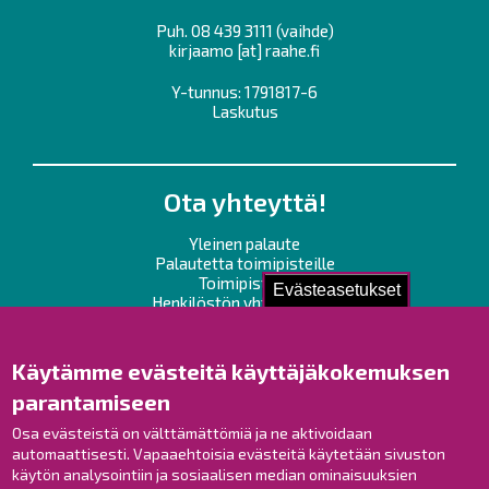
Puh.
08 439 3111
(vaihde)
kirjaamo
[at]
raahe.fi
Y-tunnus: 1791817-6
Laskutus
Ota yhteyttä!
Yleinen palaute
Palautetta toimipisteille
Toimipisteet
Evästeasetukset
Henkilöstön yhteystiedot
Opaskartta
Käytämme evästeitä käyttäjäkokemuksen
Raahe Facebookissa
parantamiseen
Raahe Instagramissa
Osa evästeistä on välttämättömiä ja ne aktivoidaan
Raahe LinkedInissä
automaattisesti. Vapaaehtoisia evästeitä käytetään sivuston
Raahe YouTubessa
käytön analysointiin ja sosiaalisen median ominaisuuksien