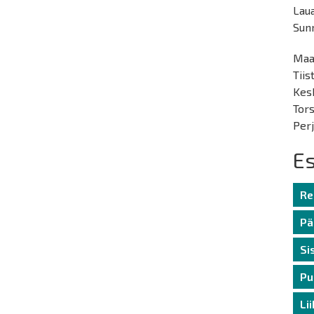
Laua
Sunn
Maan
Tiis
Kesk
Tors
Perj
E
Re
Pä
Si
Pu
Li