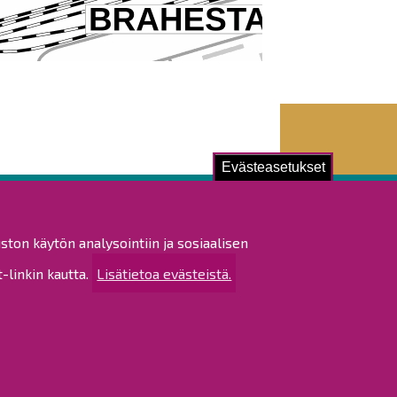
Evästeasetukset
ustu!
ston käytön analysointiin ja sosiaalisen
istat ja pöytäkirjat
linkin kautta.
Lisätietoa evästeistä.
altijapäätökset
ukset
ötietojen käsittely
tettavuusseloste
rtta