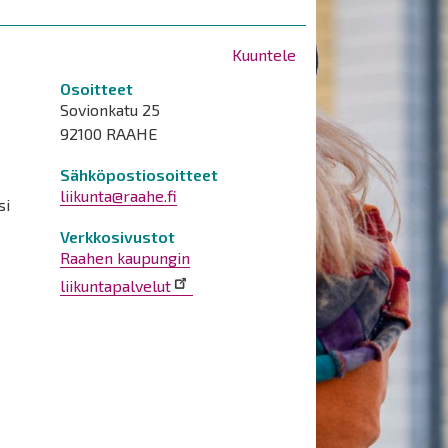
Kuuntele
Osoitteet
Sovionkatu 25
92100 RAAHE
Sähköpostiosoitteet
liikunta@raahe.fi
si
Verkkosivustot
Raahen kaupungin
liikuntapalvelut