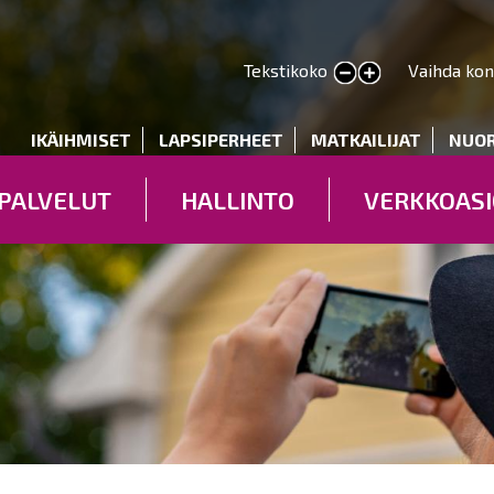
Hyppää
pääsisältöön
Tekstikoko
Vaihda kon
Pienennä tekstin kokoa
Suurenna tekstin kokoa
deryhmät
IKÄIHMISET
LAPSIPERHEET
MATKAILIJAT
NUO
PALVELUT
HALLINTO
VERKKOASI