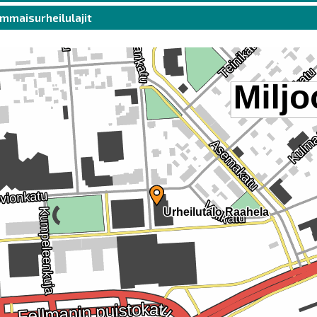
mmaisurheilulajit