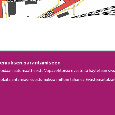
Ota yhteyttä!
Tut
kemuksen parantamiseen
voidaan automaattisesti. Vapaaehtoisia evästeitä käytetään sivu
Yleinen palaute
Esitysl
Palautetta toimipisteille
kata antamiasi suostumuksia milloin tahansa Evästeasetukset-
Viranh
Toimipisteet
Henkilöstön yhteystiedot
Kuulut
Opaskartta
Henkil
Saavu
Raahe Facebookissa
Raahe Instagramissa
Sivuka