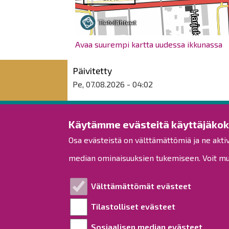
Avaa suurempi kartta uudessa ikkunassa
Päivitetty
Pe, 07.08.2026 - 04:02
Raahen kaupunki
Käytämme evästeitä käyttäjäko
Osa evästeistä on välttämättömiä ja ne akti
Rantakatu 50
PL 62
median ominaisuuksien tukemiseen. Voit muo
92100 Raahe
Puh.
08 439 3111
(vaihde)
Välttämättömät evästeet
kirjaamo@raahe.fi
Tilastolliset evästeet
Y-tunnus: 1791817-6
Laskutus
Sosiaalisen median evästeet