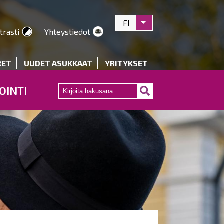
FI
Listaa lisätoiminnot
trasti
Yhteystiedot
RET
UUDET ASUKKAAT
YRITYKSET
OINTI