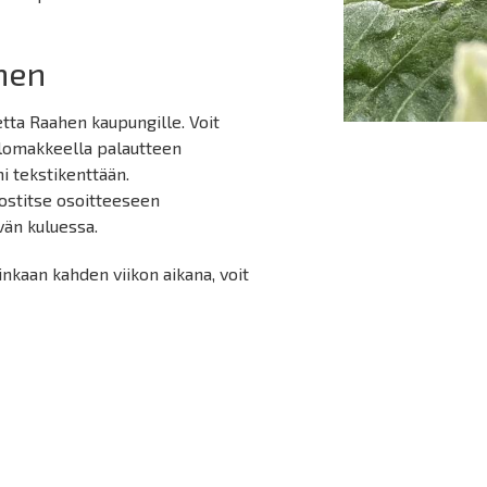
nen
tta Raahen kaupungille. Voit
olomakkeella palautteen
i tekstikenttään.
ostitse osoitteeseen
vän kuluessa.
inkaan kahden viikon aikana, voit