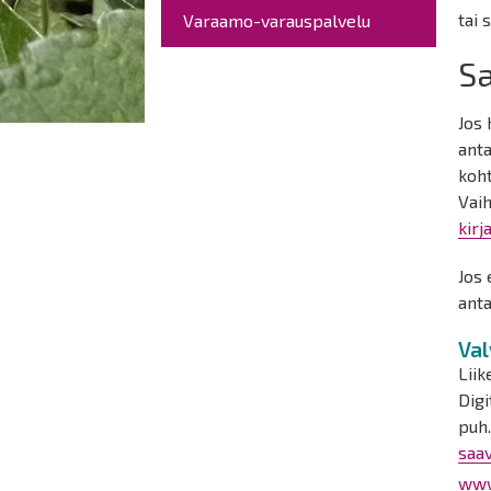
tai
Varaamo-varauspalvelu
S
Jos 
ant
koht
Vai
kir
Jos 
anta
Val
Liik
Dig
puh.
saav
www