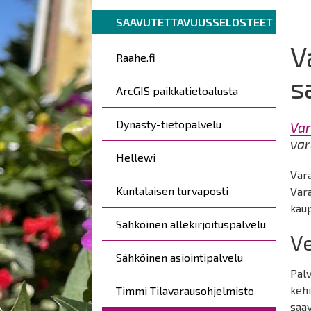
are
Breadcrumbs
You
here:
SAAVUTETTAVUUSSELOSTEET
are
V
Päävalikko
here:
Raahe.fi
s
ArcGIS paikkatietoalusta
Dynasty-tietopalvelu
Va
var
Hellewi
Vara
Kuntalaisen turvaposti
Var
kaup
Sähköinen allekirjoituspalvelu
Ve
Sähköinen asiointipalvelu
Palv
kehi
Timmi Tilavarausohjelmisto
saa