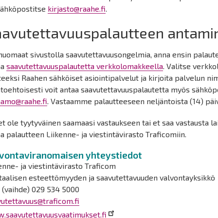
 sähköpostitse
kirjasto@raahe.fi
.
aavutettavuuspalautteen antami
huomaat sivustolla saavutettavuusongelmia, anna ensin palaute
aa
saavutettavuuspalautetta verkkolomakkeella
. Valitse verkk
eeksi Raahen sähköiset asiointipalvelut ja kirjoita palvelun nim
htoehtoisesti voit antaa saavutettavuuspalautetta myös sähköp
jaamo@raahe.fi
. Vastaamme palautteeseen neljäntoista (14) päi
et ole tyytyväinen saamaasi vastaukseen tai et saa vastausta la
a palautteen Liikenne- ja viestintävirasto Traficomiin.
vontaviranomaisen yhteystiedot
enne- ja viestintävirasto Traficom
itaalisen esteettömyyden ja saavutettavuuden valvontayksikkö
 (vaihde) 029 534 5000
utettavuus@traficom.fi
.saavutettavuusvaatimukset.fi