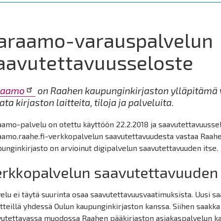
araamo-varauspalvelun
aavutettavuusseloste
raamo
on Raahen kaupunginkirjaston ylläpitämä v
ata kirjaston laitteita, tiloja ja palveluita.
amo-palvelu on otettu käyttöön 22.2.2018 ja saavutettavuusselo
aamo.raahe.fi-verkkopalvelun saavutettavuudesta vastaa Raahe
unginkirjasto on arvioinut digipalvelun saavutettavuuden itse.
rkkopalvelun saavutettavuuden 
elu ei täytä suurinta osaa saavutettavuusvaatimuksista. Uusi s
tteillä yhdessä Oulun kaupunginkirjaston kanssa. Siihen saakk
vutettavassa muodossa Raahen pääkirjaston asiakaspalvelun ka