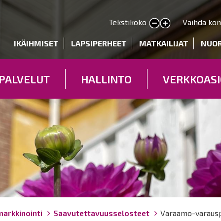
Hyppää
pääsisältöön
Tekstikoko
Vaihda kon
Pienennä tekstin kokoa
Suurenna tekstin kokoa
deryhmät
IKÄIHMISET
LAPSIPERHEET
MATKAILIJAT
NUO
PALVELUT
HALLINTO
VERKKOASI
markkinointi
Saavutettavuusselosteet
Varaamo-varausp