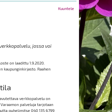
Kuuntele
erkkopalvelu, jossa voi
ste on laadittu 1.9.2020.
n kaupunginkirjasto. Raahen
tila
aavutettava verkkopalvelu on
a Varaamon palveluja tarjotaan
utta puhelimitse 040 135 6799