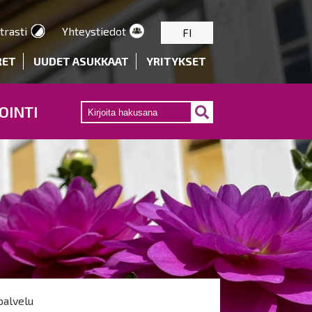
trasti
Yhteystiedot
FI
RET
UUDET ASUKKAAT
YRITYKSET
OINTI
alvelu