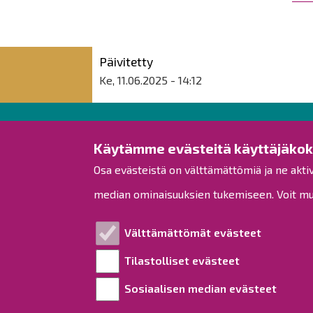
Päivitetty
Ke, 11.06.2025 - 14:12
Raahen kaupunki
Käytämme evästeitä käyttäjäko
Osa evästeistä on välttämättömiä ja ne akti
Rantakatu 50
PL 62
median ominaisuuksien tukemiseen. Voit muo
92100 Raahe
Puh.
08 439 3111
(vaihde)
Välttämättömät evästeet
kirjaamo@raahe.fi
Tilastolliset evästeet
Y-tunnus: 1791817-6
Laskutus
Sosiaalisen median evästeet