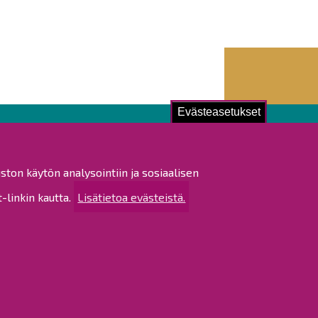
Evästeasetukset
ustu!
ston käytön analysointiin ja sosiaalisen
istat ja pöytäkirjat
linkin kautta.
Lisätietoa evästeistä.
altijapäätökset
ukset
ötietojen käsittely
tettavuusseloste
rtta
 sivustosta