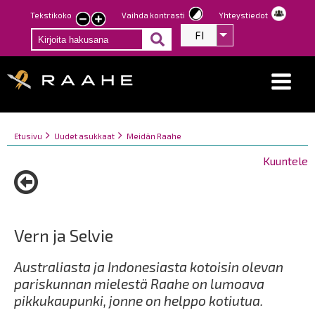
Hyppää
Tekstikoko
Vaihda kontrasti
Yhteystiedot
Pienennä
Suurenna
pääsisältöön
FI
Listaa lisätoiminno
tekstin
tekstin
kokoa
kokoa
Breadcrumbs
You
Etusivu
Uudet asukkaat
Meidän Raahe
are
Kuuntele
here:
Vern ja Selvie
Australiasta ja Indonesiasta kotoisin olevan
pariskunnan mielestä Raahe on lumoava
pikkukaupunki, jonne on helppo kotiutua.