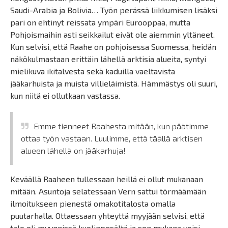
Saudi-Arabia ja Bolivia… Työn perässä liikkumisen lisäksi
pari on ehtinyt reissata ympäri Eurooppaa, mutta
Pohjoismaihin asti seikkailut eivät ole aiemmin yltäneet.
Kun selvisi, että Raahe on pohjoisessa Suomessa, heidän
näkökulmastaan erittäin lähellä arktisia alueita, syntyi
mielikuva ikitalvesta sekä kaduilla vaeltavista
jääkarhuista ja muista villieläimistä. Hämmästys oli suuri,
kun niitä ei ollutkaan vastassa.
Emme tienneet Raahesta mitään, kun päätimme
ottaa työn vastaan. Luulimme, että täällä arktisen
alueen lähellä on jääkarhuja!
Keväällä Raaheen tullessaan heillä ei ollut mukanaan
mitään. Asuntoja selatessaan Vern sattui törmäämään
ilmoitukseen pienestä omakotitalosta omalla
puutarhalla. Ottaessaan yhteyttä myyjään selvisi, että
talo oli myynnissä kuolinpesältä ja sen mukana voisi