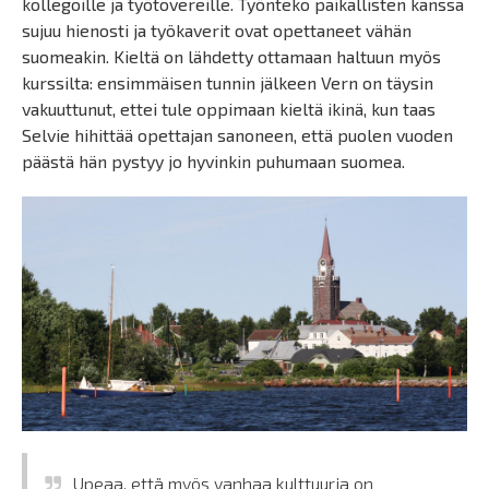
kollegoille ja työtovereille. Työnteko paikallisten kanssa
sujuu hienosti ja työkaverit ovat opettaneet vähän
suomeakin. Kieltä on lähdetty ottamaan haltuun myös
kurssilta: ensimmäisen tunnin jälkeen Vern on täysin
vakuuttunut, ettei tule oppimaan kieltä ikinä, kun taas
Selvie hihittää opettajan sanoneen, että puolen vuoden
päästä hän pystyy jo hyvinkin puhumaan suomea.
Upeaa, että myös vanhaa kulttuuria on