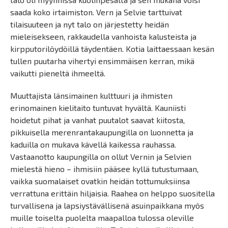
saada koko irtaimiston. Vern ja Selvie tarttuivat
tilaisuuteen ja nyt talo on järjestetty heidän
mieleisekseen, rakkaudella vanhoista kalusteista ja
kirpputorilöydöillä täydentäen. Kotia laittaessaan kesän
tullen puutarha vihertyi ensimmäisen kerran, mikä
vaikutti pieneltä ihmeeltä.
Muuttajista länsimainen kulttuuri ja ihmisten
erinomainen kielitaito tuntuvat hyvältä. Kauniisti
hoidetut pihat ja vanhat puutalot saavat kiitosta,
pikkuisella merenrantakaupungilla on luonnetta ja
kaduilla on mukava kävellä kaikessa rauhassa.
Vastaanotto kaupungilla on ollut Vernin ja Selvien
mielestä hieno – ihmisiin pääsee kyllä tutustumaan,
vaikka suomalaiset ovatkin heidän tottumuksiinsa
verrattuna erittäin hiljaisia. Raahea on helppo suositella
turvallisena ja lapsiystävällisenä asuinpaikkana myös
muille toiselta puolelta maapalloa tulossa oleville