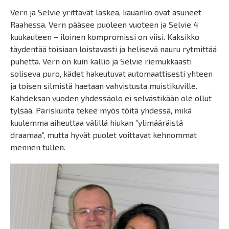
Vern ja Selvie yrittävät laskea, kauanko ovat asuneet
Raahessa. Vern pääsee puoleen vuoteen ja Selvie 4
kuukauteen – iloinen kompromissi on viisi. Kaksikko
täydentää toisiaan loistavasti ja helisevä nauru rytmittää
puhetta. Vern on kuin kallio ja Selvie riemukkaasti
soliseva puro, kädet hakeutuvat automaattisesti yhteen
ja toisen silmistä haetaan vahvistusta muistikuville.
Kahdeksan vuoden yhdessäolo ei selvästikään ole ollut
tylsää. Pariskunta tekee myös töitä yhdessä, mikä
kuulemma aiheuttaa välillä hiukan ”ylimääräistä
draamaa”, mutta hyvät puolet voittavat kehnommat
mennen tullen.