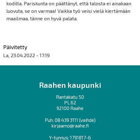
kodilta. Pariskunta on päättänyt, että talosta ei ainakaan
luovuta, se on varmaa! Vaikka työ veisi vielä kiertämään
maailmaa, tänne on hyvä palata.
Päivitetty
La, 23.04.2022 - 17:19
Raahen kaupunki
Rantakatu 50
PL 62
92100 Raahe
Puh.
08 439 3111
(vaihde)
kirjaamo@raahe.fi
Y-tunnus: 1791817-6