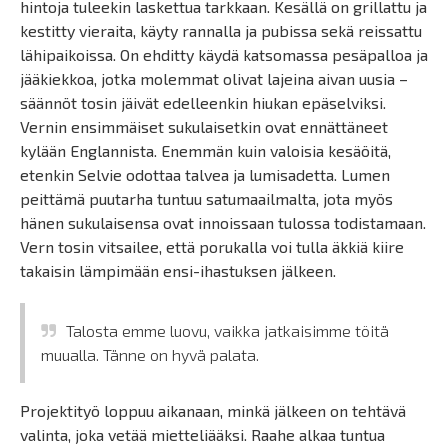
hintoja tuleekin laskettua tarkkaan. Kesällä on grillattu ja
kestitty vieraita, käyty rannalla ja pubissa sekä reissattu
lähipaikoissa. On ehditty käydä katsomassa pesäpalloa ja
jääkiekkoa, jotka molemmat olivat lajeina aivan uusia –
säännöt tosin jäivät edelleenkin hiukan epäselviksi.
Vernin ensimmäiset sukulaisetkin ovat ennättäneet
kylään Englannista. Enemmän kuin valoisia kesäöitä,
etenkin Selvie odottaa talvea ja lumisadetta. Lumen
peittämä puutarha tuntuu satumaailmalta, jota myös
hänen sukulaisensa ovat innoissaan tulossa todistamaan.
Vern tosin vitsailee, että porukalla voi tulla äkkiä kiire
takaisin lämpimään ensi-ihastuksen jälkeen.
Talosta emme luovu, vaikka jatkaisimme töitä
muualla. Tänne on hyvä palata.
Projektityö loppuu aikanaan, minkä jälkeen on tehtävä
valinta, joka vetää mietteliääksi. Raahe alkaa tuntua