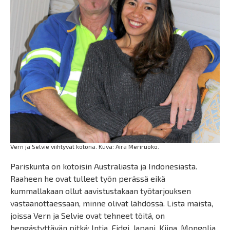
Vern ja Selvie viihtyvät kotona. Kuva: Aira Meriruoko.
Pariskunta on kotoisin Australiasta ja Indonesiasta.
Raaheen he ovat tulleet työn perässä eikä
kummallakaan ollut aavistustakaan työtarjouksen
vastaanottaessaan, minne olivat lähdössä. Lista maista,
joissa Vern ja Selvie ovat tehneet töitä, on
hengästyttävän pitkä: Intia, Fidgi, Japani, Kiina, Mongolia,