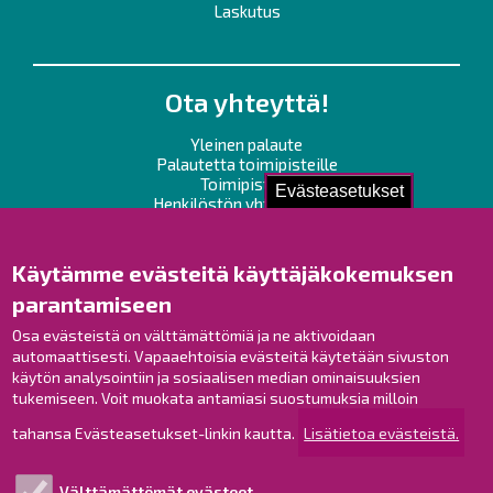
Laskutus
Ota yhteyttä!
Yleinen palaute
Palautetta toimipisteille
Toimipisteet
Evästeasetukset
Henkilöstön yhteystiedot
Opaskartta
Käytämme evästeitä käyttäjäkokemuksen
Raahe Facebookissa
parantamiseen
Raahe Instagramissa
Osa evästeistä on välttämättömiä ja ne aktivoidaan
Raahe LinkedInissä
automaattisesti. Vapaaehtoisia evästeitä käytetään sivuston
Raahe YouTubessa
käytön analysointiin ja sosiaalisen median ominaisuuksien
tukemiseen. Voit muokata antamiasi suostumuksia milloin
tahansa Evästeasetukset-linkin kautta.
Lisätietoa evästeistä.
Tutustu!
Välttämättömät evästeet