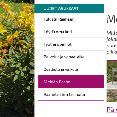
are
Breadcrumbs
You
here:
UUDET ASUKKAAT
are
M
Kohderyhmät
Tutustu Raaheen
here:
Löydä oma koti
Mill
joka
Työt ja opinnot
pääs
pikk
Palvelut ja vapaa-aika
Osallistu ja vaikuta
Meidän Raahe
Raahelaisten tarinoita
Päi