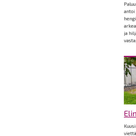
Paluu
antoi 
hengi
arkea
ja hil
vasta
Eli
Kuusi
viett