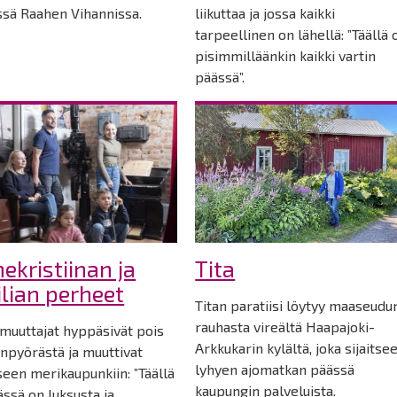
issä Raahen Vihannissa.
liikuttaa ja jossa kaikki
tarpeellinen on lähellä: ”Täällä 
pisimmilläänkin kaikki vartin
päässä”.
ekristiinan ja
Tita
lian perheet
Titan paratiisi löytyy maaseudu
rauhasta vireältä Haapajoki-
muuttajat hyppäsivät pois
Arkkukarin kylältä, joka sijaitse
npyörästä ja muuttivat
lyhyen ajomatkan päässä
iseen merikaupunkiin: ”Täällä
kaupungin palveluista.
ssä on luksusta ja