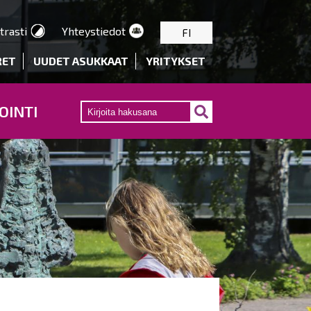
trasti
Yhteystiedot
FI
RET
UUDET ASUKKAAT
YRITYKSET
OINTI