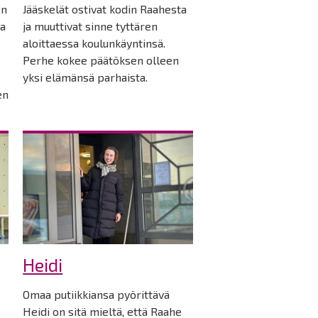
on
Jääskelät ostivat kodin Raahesta
ja
ja muuttivat sinne tyttären
aloittaessa koulunkäyntinsä.
Perhe kokee päätöksen olleen
yksi elämänsä parhaista.
en
Heidi
Omaa putiikkiansa pyörittävä
Heidi on sitä mieltä, että Raahe