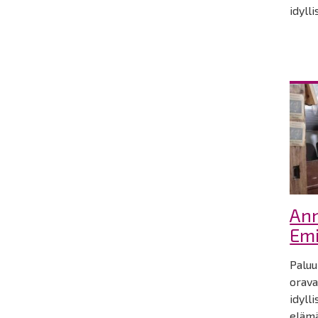
idyll
Ann
Emi
Paluu
orava
idyll
elämä