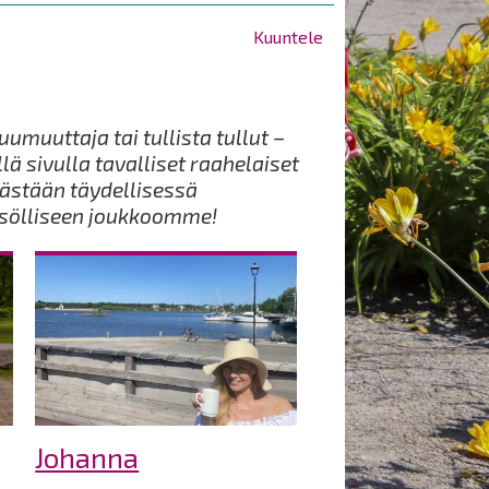
Kuuntele
umuuttaja tai tullista tullut –
ä sivulla tavalliset raahelaiset
ästään täydellisessä
isölliseen joukkoomme!
Johanna