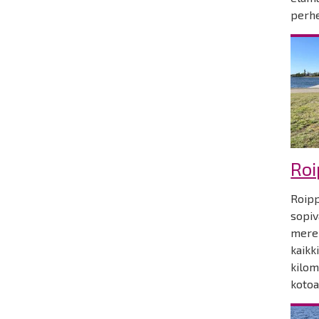
perh
Ro
Roipp
sopiv
meren
kaikk
kilom
kotoa