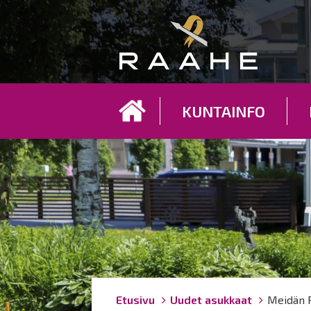
Koh
KUNTAINFO
Breadcrumbs
You
Etusivu
Uudet asukkaat
Meidän 