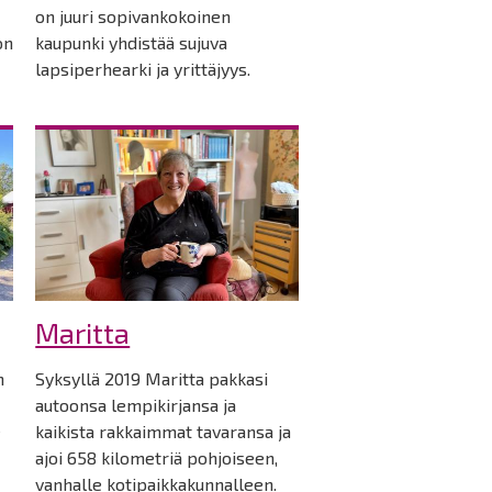
on juuri sopivankokoinen
on
kaupunki yhdistää sujuva
lapsiperhearki ja yrittäjyys.
Maritta
n
Syksyllä 2019 Maritta pakkasi
autoonsa lempikirjansa ja
e
kaikista rakkaimmat tavaransa ja
ajoi 658 kilometriä pohjoiseen,
vanhalle kotipaikkakunnalleen.