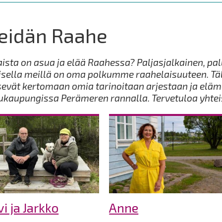
eidän Raahe
aista on asua ja elää Raahessa? Paljasjalkainen, palu
isella meillä on oma polkumme raahelaisuuteen. Täll
evät kertomaan omia tarinoitaan arjestaan ja eläm
ukaupungissa Perämeren rannalla. Tervetuloa yhte
vi ja Jarkko
Anne