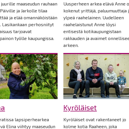
 juurille maaseudun rauhaan
Uusperheen arkea elävä Anne 
Päiville ja Jarkolle tilaa
kokenut yrittäjä, paluumuuttaja 
ttää ja elää omannäköistään
ylpeä raahelainen. Uudelleen
. Lasikankaan perhosniityt
raahelaistunut Anne löysi
jaisuus tarjoavat
entisestä kotikaupungistaan
painon työlle kaupungissa.
rakkauden ja avaimet onnellise
arkeen.
na
Kyröläiset
ratissa lapsiperhearkea
Kyröläiset ovat rakentaneet jo
ävä Elina viihtyy maaseudun
kolme kotia Raaheen, joka