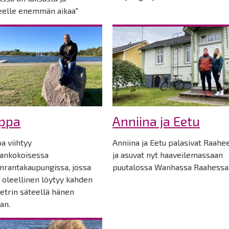
eelle enemmän aikaa"
ippa
Anniina ja Eetu
a viihtyy
Anniina ja Eetu palasivat Raahe
ankokoisessa
ja asuvat nyt haaveilemassaan
rantakaupungissa, jossa
puutalossa Wanhassa Raahessa
i oleellinen löytyy kahden
etrin säteellä hänen
an.