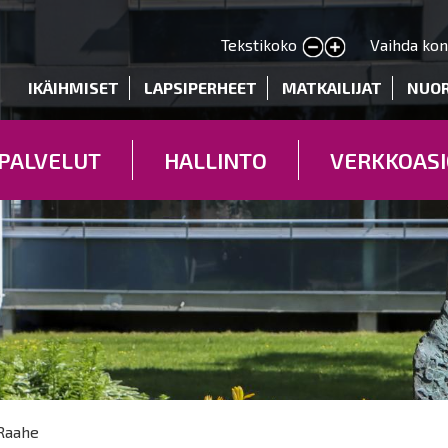
Hyppää
pääsisältöön
Tekstikoko
Vaihda kon
Pienennä tekstin kokoa
Suurenna tekstin kokoa
deryhmät
IKÄIHMISET
LAPSIPERHEET
MATKAILIJAT
NUO
PALVELUT
HALLINTO
VERKKOASI
Raahe