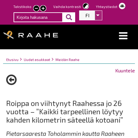
Hyppää
Tekstikoko
Vaihda kontrasti
Yhteystiedot
Pienennä
Suurenna
pääsisältöön
FI
Listaa lisätoiminno
tekstin
tekstin
kokoa
kokoa
Breadcrumbs
You
Etusivu
Uudet asukkaat
Meidän Raahe
are
Kuuntele
here:
Roippa on viihtynyt Raahessa jo 26
vuotta – ”Kaikki tarpeellinen löytyy
kahden kilometrin säteellä kotoani”
Pietarsaaresta Toholammin kautta Raaheen