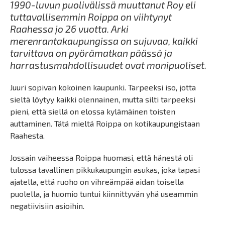
1990-luvun puolivälissä muuttanut Roy eli
tuttavallisemmin Roippa on viihtynyt
Raahessa jo 26 vuotta. Arki
merenrantakaupungissa on sujuvaa, kaikki
tarvittava on pyörämatkan päässä ja
harrastusmahdollisuudet ovat monipuoliset.
Juuri sopivan kokoinen kaupunki. Tarpeeksi iso, jotta
sieltä löytyy kaikki olennainen, mutta silti tarpeeksi
pieni, että siellä on elossa kylämäinen toisten
auttaminen. Tätä mieltä Roippa on kotikaupungistaan
Raahesta.
Jossain vaiheessa Roippa huomasi, että hänestä oli
tulossa tavallinen pikkukaupungin asukas, joka tapasi
ajatella, että ruoho on vihreämpää aidan toisella
puolella, ja huomio tuntui kiinnittyvän yhä useammin
negatiivisiin asioihin.