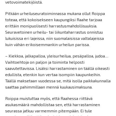
vetovoimatekijöistä.
Pitkään urheiluseuratoiminnassa mukana ollut Roippa
toteaa, että kokoisekseen kaupungiksi Raahe tarjoaa
erittäin monipuolisesti harrastusmahdollisuuksia.
Seuravetoinen urheilu- tai liikuntaharrastus onnistuu
lukuisissa eri lajeissa, niin suomalaisissa valtalajeissa
kuin vähän erikoisemmankin urheilun parissa.
– Kiekkoa, jalkapalloa, yleisurheilua, pesäpalloa, judoa…
Vaihtoehtoja on paljon ja toiminta helposti
saavutettavissa. Lisäksi harrastaminen on täällä oikeasti
edullista, etenkin kun vertaa isompiin kaupunkeihin.
Täällä maksetaan vuodessa se, mitä isolla paikkakunnalla
saattaa pahimmillaan mennä kuukausimaksuna.
Roippa muistuttaa myös, että Raahessa riittävä
asukasmäärä mahdollistaa sen, että harrastaminen
seurassa jatkuu varmemmin pitempään. Ei tule