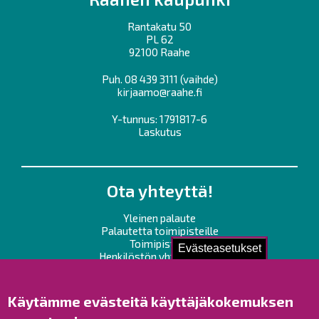
Rantakatu 50
PL 62
92100 Raahe
Puh.
08 439 3111
(vaihde)
kirjaamo@raahe.fi
Y-tunnus: 1791817-6
Laskutus
Ota yhteyttä!
Yleinen palaute
Palautetta toimipisteille
Toimipisteet
Evästeasetukset
Henkilöstön yhteystiedot
Opaskartta
Käytämme evästeitä käyttäjäkokemuksen
Raahe Facebookissa