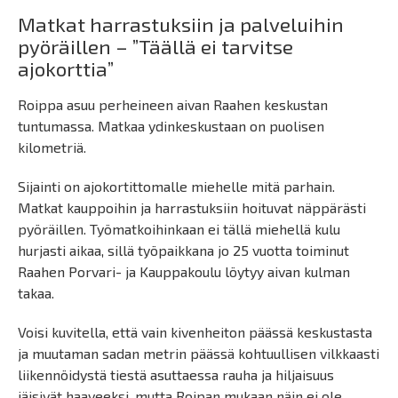
Matkat harrastuksiin ja palveluihin
pyöräillen – ”Täällä ei tarvitse
ajokorttia”
Roippa asuu perheineen aivan Raahen keskustan
tuntumassa. Matkaa ydinkeskustaan on puolisen
kilometriä.
Sijainti on ajokortittomalle miehelle mitä parhain.
Matkat kauppoihin ja harrastuksiin hoituvat näppärästi
pyöräillen. Työmatkoihinkaan ei tällä miehellä kulu
hurjasti aikaa, sillä työpaikkana jo 25 vuotta toiminut
Raahen Porvari- ja Kauppakoulu löytyy aivan kulman
takaa.
Voisi kuvitella, että vain kivenheiton päässä keskustasta
ja muutaman sadan metrin päässä kohtuullisen vilkkaasti
liikennöidystä tiestä asuttaessa rauha ja hiljaisuus
jäisivät haaveeksi, mutta Roipan mukaan näin ei ole.