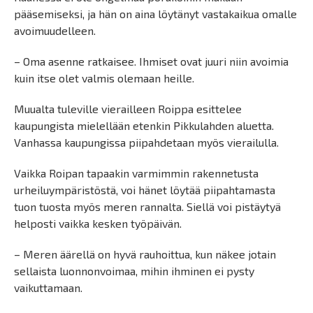
pääsemiseksi, ja hän on aina löytänyt vastakaikua omalle
avoimuudelleen.
– Oma asenne ratkaisee. Ihmiset ovat juuri niin avoimia
kuin itse olet valmis olemaan heille.
Muualta tuleville vierailleen Roippa esittelee
kaupungista mielellään etenkin Pikkulahden aluetta.
Vanhassa kaupungissa piipahdetaan myös vierailulla.
Vaikka Roipan tapaakin varmimmin rakennetusta
urheiluympäristöstä, voi hänet löytää piipahtamasta
tuon tuosta myös meren rannalta. Siellä voi pistäytyä
helposti vaikka kesken työpäivän.
– Meren äärellä on hyvä rauhoittua, kun näkee jotain
sellaista luonnonvoimaa, mihin ihminen ei pysty
vaikuttamaan.