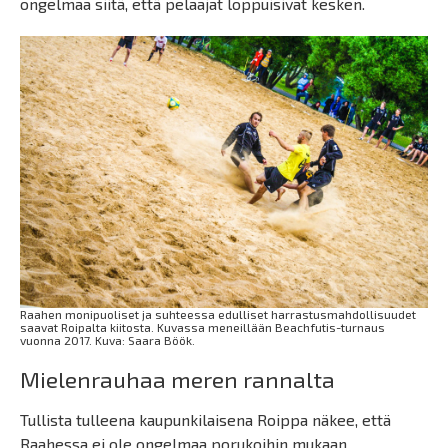
ongelmaa siitä, että pelaajat loppuisivat kesken.
Raahen monipuoliset ja suhteessa edulliset harrastusmahdollisuudet
saavat Roipalta kiitosta. Kuvassa meneillään Beachfutis-turnaus
vuonna 2017. Kuva: Saara Böök.
Mielenrauhaa meren rannalta
Tullista tulleena kaupunkilaisena Roippa näkee, että
Raahessa ei ole ongelmaa porukoihin mukaan