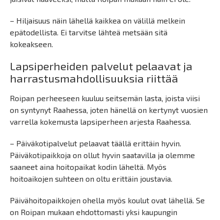
– Hiljaisuus näin lähellä kaikkea on välillä melkein
epätodellista. Ei tarvitse lähteä metsään sitä
kokeakseen.
Lapsiperheiden palvelut pelaavat ja
harrastusmahdollisuuksia riittää
Roipan perheeseen kuuluu seitsemän lasta, joista viisi
on syntynyt Raahessa, joten hänellä on kertynyt vuosien
varrella kokemusta lapsiperheen arjesta Raahessa.
– Päiväkotipalvelut pelaavat täällä erittäin hyvin.
Päiväkotipaikkoja on ollut hyvin saatavilla ja olemme
saaneet aina hoitopaikat kodin läheltä. Myös
hoitoaikojen suhteen on oltu erittäin joustavia.
Päivähoitopaikkojen ohella myös koulut ovat lähellä. Se
on Roipan mukaan ehdottomasti yksi kaupungin