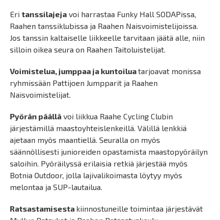
Eri
tanssilajeja
voi harrastaa Funky Hall SODAPissa,
Raahen tanssiklubissa ja Raahen Naisvoimistelijoissa.
Jos tanssin kaltaiselle liikkeelle tarvitaan jäätä alle, niin
silloin oikea seura on Raahen Taitoluistelijat.
Voimistelua, jumppaa ja kuntoilua
tarjoavat monissa
ryhmissään Pattijoen Jumpparit ja Raahen
Naisvoimistelijat.
Pyörän päällä
voi liikkua Raahe Cycling Clubin
järjestämillä maastoyhteislenkeillä. Välillä lenkkiä
ajetaan myös maantiellä. Seuralla on myös
säännöllisesti junioreiden opastamista maastopyöräilyn
saloihin. Pyöräilyssä erilaisia retkiä järjestää myös
Botnia Outdoor, jolla lajivalikoimasta löytyy myös
melontaa ja SUP-lautailua.
Ratsastamisesta
kiinnostuneille toimintaa järjestävät