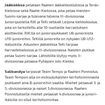
Jääkiekkoa
pelataan Raahen Jääkiekkoklubissa ja Teräs-
Kiekossa sekä Raahe-Kiekossa, joka pelaa miesten
Suomi-sarjaa ja tulevana talvena III-divisioonaa.
Junioripuolella RJK ja TeKi vetävät Leijona kiekkokoulua,
joka on tarkoitettu alle 10-vuotiaille harrastuksen
aloittaville. RJK:lla on juniorijoukkueet U8-junioreista
U19-junioreihin. TeKillä junioreita on nykyään U8-U12-
ikäluokille. Aikuisten jääkiekkoa TeKi tarjoaa
harrastekiekossa ja III-divisioonassa. Naisten joukkue
pelaa Suomi-sarjaa. Lähistöltä löytyy myös II-
divisioonaa pelaava Pyhäjoen Joki-Kiekko.
Salibandya
tarjoavat Team Tempo ja Raahen Ponnistus.
Team Tempon alla on esikouluikäisten kerhotoiminnasta
joukkueet aina B-junioreihin saakka. Miehet pelaavat 3. ja
5.-divisioonassa ja naiset 3.divisioonassa. Raahen
Ponnistuksella miehet pelaavat 4.divisioonaa ja juniori-
ikäisille on ollut kerhotoimintaa.