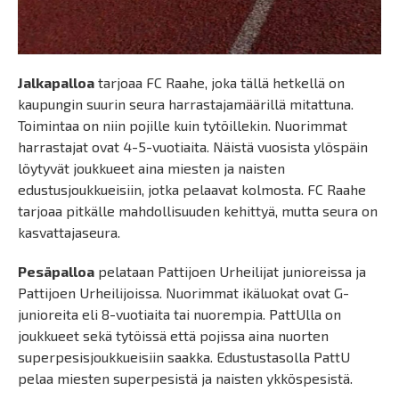
Jalkapalloa
tarjoaa FC Raahe, joka tällä hetkellä on
kaupungin suurin seura harrastajamäärillä mitattuna.
Toimintaa on niin pojille kuin tytöillekin. Nuorimmat
harrastajat ovat 4-5-vuotiaita. Näistä vuosista ylöspäin
löytyvät joukkueet aina miesten ja naisten
edustusjoukkueisiin, jotka pelaavat kolmosta. FC Raahe
tarjoaa pitkälle mahdollisuuden kehittyä, mutta seura on
kasvattajaseura.
Pesäpalloa
pelataan Pattijoen Urheilijat junioreissa ja
Pattijoen Urheilijoissa. Nuorimmat ikäluokat ovat G-
junioreita eli 8-vuotiaita tai nuorempia. PattUlla on
joukkueet sekä tytöissä että pojissa aina nuorten
superpesisjoukkueisiin saakka. Edustustasolla PattU
pelaa miesten superpesistä ja naisten ykköspesistä.