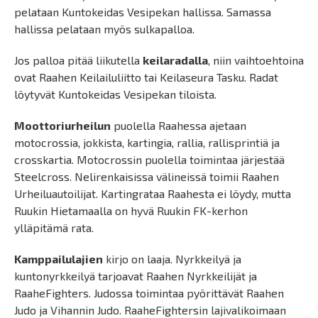
pelataan Kuntokeidas Vesipekan hallissa. Samassa
hallissa pelataan myös sulkapalloa.
Jos palloa pitää liikutella
keilaradalla
, niin vaihtoehtoina
ovat Raahen Keilailuliitto tai Keilaseura Tasku. Radat
löytyvät Kuntokeidas Vesipekan tiloista.
Moottoriurheilun
puolella Raahessa ajetaan
motocrossia, jokkista, kartingia, rallia, rallisprintiä ja
crosskartia. Motocrossin puolella toimintaa järjestää
Steelcross. Nelirenkaisissa välineissä toimii Raahen
Urheiluautoilijat. Kartingrataa Raahesta ei löydy, mutta
Ruukin Hietamaalla on hyvä Ruukin FK-kerhon
ylläpitämä rata.
Kamppailulajien
kirjo on laaja. Nyrkkeilyä ja
kuntonyrkkeilyä tarjoavat Raahen Nyrkkeilijät ja
RaaheFighters. Judossa toimintaa pyörittävät Raahen
Judo ja Vihannin Judo. RaaheFightersin lajivalikoimaan