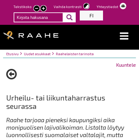
Hyppää
Tekstikoko
Vaihda kontrasti
Yhteystiedot
Pienennä
Suurenna
pääsisältöön
FI
tekstin
tekstin
kokoa
kokoa
Breadcrumbs
You
Etusivu
Uudet asukkaat
Raahelaisten tarinoita
are
Kuuntele
here:
Urheilu- tai liikuntaharrastus
seurassa
Raahe tarjoaa pieneksi kaupungiksi aika
monipuolisen lajivalikoiman. Listalta löytyy
luonnollisesti suomalaiset valtalajit, mutta