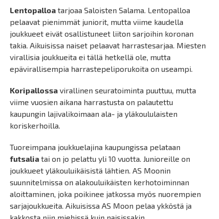
Lentopalloa
tarjoaa Saloisten Salama. Lentopalloa
pelaavat pienimmät juniorit, mutta viime kaudella
joukkueet eivät osallistuneet liiton sarjoihin koronan
takia. Aikuisissa naiset pelaavat harrastesarjaa. Miesten
virallisia joukkueita ei tällä hetkellä ole, mutta
epävirallisempia harrastepeliporukoita on useampi.
Koripallossa
virallinen seuratoiminta puuttuu, mutta
viime vuosien aikana harrastusta on palautettu
kaupungin lajivalikoimaan ala- ja yläkoululaisten
koriskerhoilla.
Tuoreimpana joukkuelajina kaupungissa pelataan
futsalia
tai on jo pelattu yli 10 vuotta. Junioreille on
joukkueet yläkouluikäisistä lähtien. AS Moonin
suunnitelmissa on alakouluikäisten kerhotoiminnan
aloittaminen, joka poikinee jatkossa myös nuorempien
sarjajoukkueita. Aikuisissa AS Moon pelaa ykköstä ja
kakkosta niin miehissä kuin naisissakin.