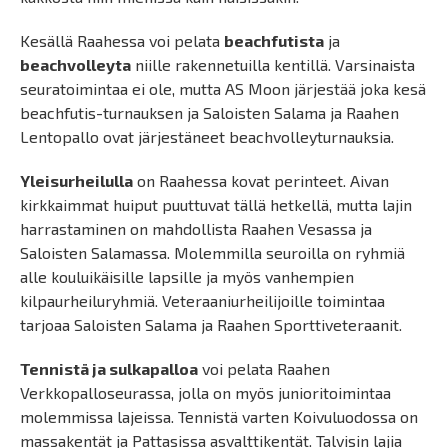
Kesällä Raahessa voi pelata
beachfutista
ja
beachvolleyta
niille rakennetuilla kentillä. Varsinaista
seuratoimintaa ei ole, mutta AS Moon järjestää joka kesä
beachfutis-turnauksen ja Saloisten Salama ja Raahen
Lentopallo ovat järjestäneet beachvolleyturnauksia.
Yleisurheilulla
on Raahessa kovat perinteet. Aivan
kirkkaimmat huiput puuttuvat tällä hetkellä, mutta lajin
harrastaminen on mahdollista Raahen Vesassa ja
Saloisten Salamassa. Molemmilla seuroilla on ryhmiä
alle kouluikäisille lapsille ja myös vanhempien
kilpaurheiluryhmiä. Veteraaniurheilijoille toimintaa
tarjoaa Saloisten Salama ja Raahen Sporttiveteraanit.
Tennistä ja sulkapalloa
voi pelata Raahen
Verkkopalloseurassa, jolla on myös junioritoimintaa
molemmissa lajeissa. Tennistä varten Koivuluodossa on
massakentät ja Pattasissa asvalttikentät. Talvisin lajia