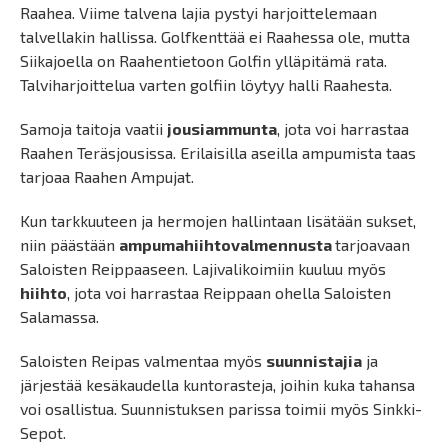
Raahea. Viime talvena lajia pystyi harjoittelemaan
talvellakin hallissa. Golfkenttää ei Raahessa ole, mutta
Siikajoella on Raahentietoon Golfin ylläpitämä rata.
Talviharjoittelua varten golfiin löytyy halli Raahesta.
Samoja taitoja vaatii
jousiammunta
, jota voi harrastaa
Raahen Teräsjousissa. Erilaisilla aseilla ampumista taas
tarjoaa Raahen Ampujat.
Kun tarkkuuteen ja hermojen hallintaan lisätään sukset,
niin päästään
ampumahiihtovalmennusta
tarjoavaan
Saloisten Reippaaseen. Lajivalikoimiin kuuluu myös
hiihto
, jota voi harrastaa Reippaan ohella Saloisten
Salamassa.
Saloisten Reipas valmentaa myös
suunnistajia
ja
järjestää kesäkaudella kuntorasteja, joihin kuka tahansa
voi osallistua. Suunnistuksen parissa toimii myös Sinkki-
Sepot.