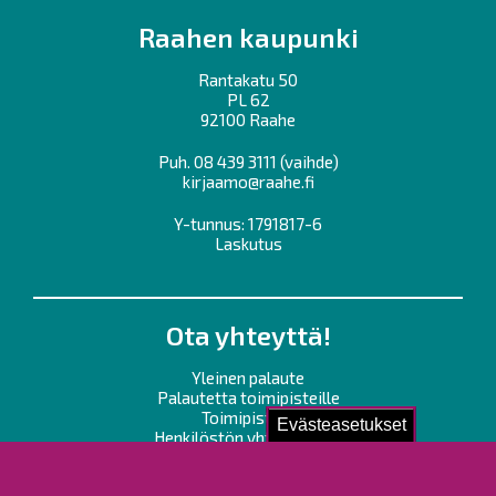
Raahen kaupunki
Rantakatu 50
PL 62
92100 Raahe
Puh.
08 439 3111
(vaihde)
kirjaamo@raahe.fi
Y-tunnus: 1791817-6
Laskutus
Ota yhteyttä!
Yleinen palaute
Palautetta toimipisteille
Toimipisteet
Evästeasetukset
Henkilöstön yhteystiedot
Opaskartta