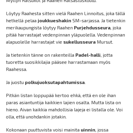
Myllyn Ratsukot ja Raahen Ratsastuskoulu.
Löytyy Raahesta sitten vielä Raahen Linnoitus, joka tällä
hetkellä pelaa
joukkueshakin
SM-sarjassa. Ja tietenkin
merikaupungista löytyy Raahen
Purjehdusseura
, joka
pitää harrastajat vedenpinnan yläpuolella. Vedenpinnan
alapuolelle harrastajat vie
sukellusseura
Mursut.
Ja tietenkin tänne on rakenteilla
Padel-halli
, jotta
tuoretta suosikkilajia pääsee harrastamaan myös
Raahessa.
Ja juostu
polkujuoksutapahtumissa
.
Pitkän listan loppupää kertoo ehkä, että en ole ihan
paras asiantuntija kaikkien lajien osalta. Mutta lista on
hieno. Aivan kaikkia mahdollisia lajeja ei listalla ole. Voi
olla, että unohdankin jotakin.
Kokonaan puuttuvista voisi mainita
uinnin
, jossa