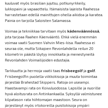
kuuluvat myös brasilian jujutsu, potkunyrkkeily,
lukkopaini ja vapaaottelu. Itämaisista lajeista Raahessa
harrastetaan edellä mainittujen ohella aikidoa ja karatea.
Painia on tarjolla Saloisten Salamassa.
Voimaa ja tekniikkaa tarvitaan myös
kädenväännössä
,
jota tarjoaa Raahen Käenvääntö. Ehkä vielä enemmän
voimaa vaatii Suomen Vahvin Mies-kisa. Raahessa ei
seuraa ole, mutta Siikajoen Revonlahdella reilun 20
kilometrin päästä löytyy innokkaita ja menestyneitä
Revonlahden Voimailijoiden edustajia.
Tarkkuutta ja hermoja vaatii taas
frisbeegolf
ja
golf
.
Frisbeegolfin puolella viikkokisoja ja muuta toimintaa
järjestää Brahestad Skippers. Ratoja on useampi.
Haastavampi rata on Koivuluodossa. Lapsille ja nuorille
hyvä aloitusrata on Antinkankaalla. Syksyllä valmistunee
kilpatason rata hiihtomajan maastoon. Seura on
järjestänyt myös irtokoreilla puistokisoja ympäri