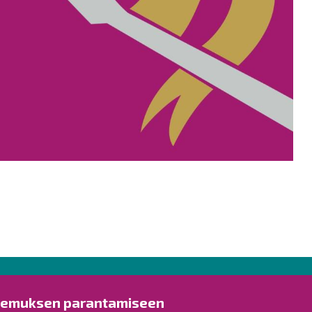
Ota yhteyttä!
Tut
kemuksen parantamiseen