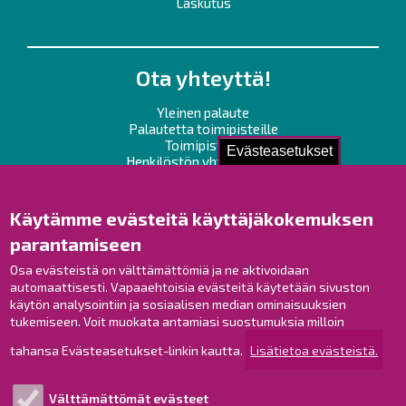
Laskutus
Ota yhteyttä!
Yleinen palaute
Palautetta toimipisteille
Toimipisteet
Evästeasetukset
Henkilöstön yhteystiedot
Opaskartta
Käytämme evästeitä käyttäjäkokemuksen
Raahe Facebookissa
parantamiseen
Raahe Instagramissa
Osa evästeistä on välttämättömiä ja ne aktivoidaan
Raahe LinkedInissä
automaattisesti. Vapaaehtoisia evästeitä käytetään sivuston
Raahe YouTubessa
käytön analysointiin ja sosiaalisen median ominaisuuksien
tukemiseen. Voit muokata antamiasi suostumuksia milloin
tahansa Evästeasetukset-linkin kautta.
Lisätietoa evästeistä.
Tutustu!
Välttämättömät evästeet