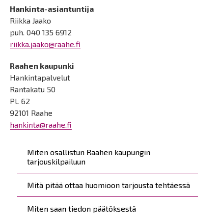
Hankinta-asiantuntija
Riikka Jaako
puh. 040 135 6912
riikka.jaako@raahe.fi
Raahen kaupunki
Hankintapalvelut
Rantakatu 50
PL 62
92101 Raahe
hankinta@raahe.fi
Päävalikko
Miten osallistun Raahen kaupungin
tarjouskilpailuun
Mitä pitää ottaa huomioon tarjousta tehtäessä
Miten saan tiedon päätöksestä