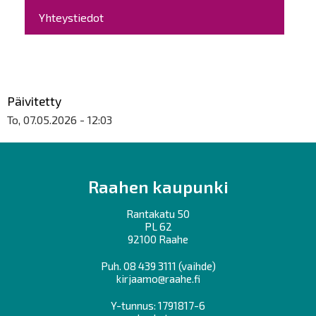
Yhteystiedot
Päivitetty
To, 07.05.2026 - 12:03
Raahen kaupunki
Rantakatu 50
PL 62
92100 Raahe
Puh.
08 439 3111
(vaihde)
kirjaamo@raahe.fi
Y-tunnus: 1791817-6