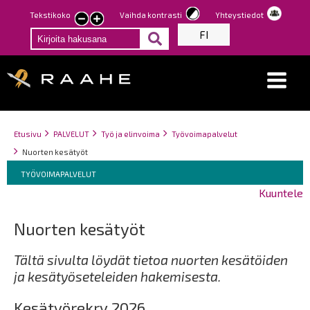
Hyppää
Tekstikoko
Vaihda kontrasti
Yhteystiedot
Pienennä
Suurenna
pääsisältöön
FI
tekstin
tekstin
kokoa
kokoa
Breadcrumbs
You
Etusivu
PALVELUT
Työ ja elinvoima
Työvoimapalvelut
are
Nuorten kesätyöt
here:
Breadcrumbs
You
TYÖVOIMAPALVELUT
are
Kuuntele
here:
Nuorten kesätyöt
Tältä sivulta löydät tietoa nuorten kesätöiden
ja kesätyöseteleiden hakemisesta.
Kesätyörekry 2026