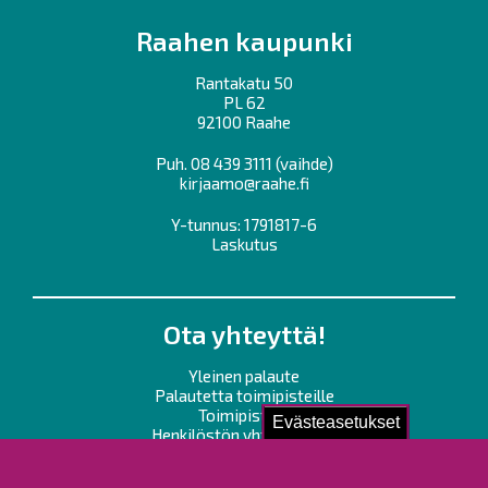
Raahen kaupunki
Rantakatu 50
PL 62
92100 Raahe
Puh.
08 439 3111
(vaihde)
kirjaamo@raahe.fi
Y-tunnus: 1791817-6
Laskutus
Ota yhteyttä!
Yleinen palaute
Palautetta toimipisteille
Toimipisteet
Evästeasetukset
Henkilöstön yhteystiedot
Opaskartta