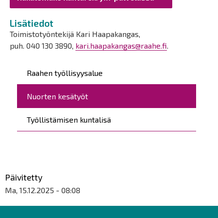
Lisätiedot
Toimistotyöntekijä Kari Haapakangas,
puh. 040 130 3890,
kari.haapakangas@raahe.fi
.
Päävalikko
Raahen työllisyysalue
Nuorten kesätyöt
Työllistämisen kuntalisä
Päivitetty
Ma, 15.12.2025 - 08:08