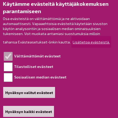
Käytämme evästeitä käyttäjäkokemuksen
Raahe Facebookissa
parantamiseen
Raahe Instagramissa
Osa evästeistä on välttämättömiä ja ne aktivoidaan
Raahe LinkedInissä
automaattisesti. Vapaaehtoisia evästeitä käytetään sivuston
Raahe YouTubessa
käytön analysointiin ja sosiaalisen median ominaisuuksien
tukemiseen. Voit muokata antamiasi suostumuksia milloin
tahansa Evästeasetukset-linkin kautta.
Lisätietoa evästeistä.
Tutustu!
Välttämättömät evästeet
Esityslistat ja pöytäkirjat
Viranhaltijapäätökset
Tilastolliset evästeet
Kuulutukset
Sosiaalisen median evästeet
Henkilötietojen käsittely
Saavutettavuusseloste
Hyväksyn valitut evästeet
Sivukartta
Tietoa sivustosta
Hyväksyn kaikki evästeet
Poista hyväksyntä