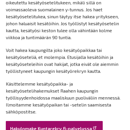
oikeutettu kesätyösetelitukeen, mikäli sillä on
voimassaoleva suomalainen y-tunnus. Jos haet
kesätyösetelitukea, sinun täytyy itse hakea yritykseen,
johon haluaisit kesätöihin. Jos työllistyt kesätyösetelin
kautta, kesätyösi keston tulee olla vähintään kolme
viikkoa ja tuntimäärän 90 tuntia.
Voit hakea kaupungilta joko kesätyöpaikkaa tai
kesätyöseteliä, et molempia. Etusijalla kesätöihin ja
kesätyöseteleihin ovat hakijat, jotka eivät ole aiemmin
työllistyneet kaupungin kesätyörekryn kautta.
Käsittelemme kesätyöpaikka- ja
kesätyösetelihakemukset Raahen kaupungin
työllisyydenhoidossa maaliskuun puoliväliin mennessä.
Ilmoitamme kesätyöpaikan tai -setelin saamisesta
sähköpostitse.
Hakulomake Kuntarekry.fi-palvelussa