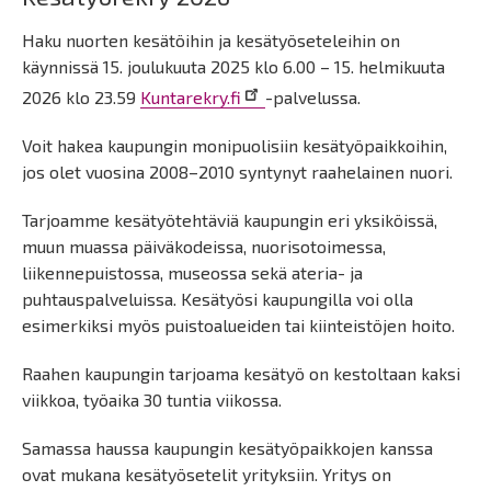
Haku nuorten kesätöihin ja kesätyöseteleihin on
käynnissä 15. joulukuuta 2025 klo 6.00 – 15. helmikuuta
2026 klo 23.59
Kuntarekry.fi
-palvelussa.
Voit hakea kaupungin monipuolisiin kesätyöpaikkoihin,
jos olet vuosina 2008–2010 syntynyt raahelainen nuori.
Tarjoamme kesätyötehtäviä kaupungin eri yksiköissä,
muun muassa päiväkodeissa, nuorisotoimessa,
liikennepuistossa, museossa sekä ateria- ja
puhtauspalveluissa. Kesätyösi kaupungilla voi olla
esimerkiksi myös puistoalueiden tai kiinteistöjen hoito.
Raahen kaupungin tarjoama kesätyö on kestoltaan kaksi
viikkoa, työaika 30 tuntia viikossa.
Samassa haussa kaupungin kesätyöpaikkojen kanssa
ovat mukana kesätyösetelit yrityksiin. Yritys on