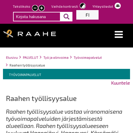
Hyppää
Tekstikoko
Vaihda kontrasti
Yhteystiedot
Pienennä
Suurenna
pääsisältöön
FI
tekstin
tekstin
kokoa
kokoa
Breadcrumbs
You
Etusivu
PALVELUT
Työ ja elinvoima
Työvoimapalvelut
are
Raahen työllisyysalue
here:
Breadcrumbs
You
TYÖVOIMAPALVELUT
are
Kuuntele
here:
Raahen työllisyysalue
Raahen työllisyysalue vastaa viranomaisena
työvoimapalveluiden järjestämisestä
alueellaan. Raahen työllisyysalueeseen
kuuluvat
Haapajärvi, Haapavesi, Kärsämäki,