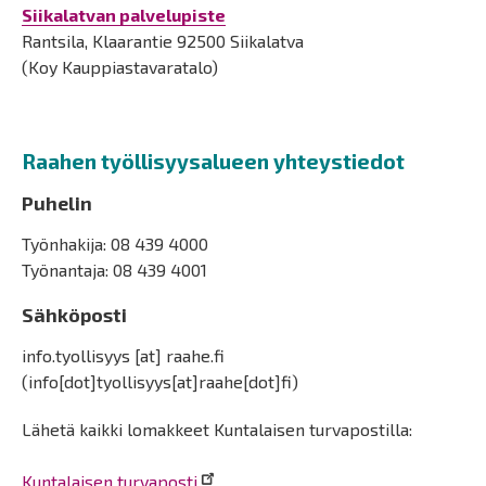
Siikalatvan palvelupiste
Rantsila, Klaarantie 92500 Siikalatva
(Koy Kauppiastavaratalo)
Raahen työllisyysalueen yhteystiedot
Puhelin
Työnhakija: 08 439 4000
Työnantaja
: 08 439 4001
Sähköposti
info.tyollisyys
[at]
raahe.fi
(
info[dot]tyollisyys[at]raahe[dot]fi
)
Lähetä kaikki lomakkeet Kuntalaisen turvapostilla:
Kuntalaisen turvaposti