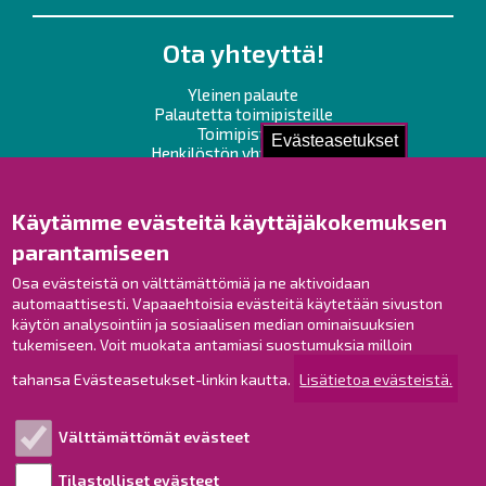
Ota yhteyttä!
Yleinen palaute
Palautetta toimipisteille
Toimipisteet
Evästeasetukset
Henkilöstön yhteystiedot
Opaskartta
Käytämme evästeitä käyttäjäkokemuksen
Raahe Facebookissa
parantamiseen
Raahe Instagramissa
Raahe LinkedInissä
Osa evästeistä on välttämättömiä ja ne aktivoidaan
automaattisesti. Vapaaehtoisia evästeitä käytetään sivuston
Raahe YouTubessa
käytön analysointiin ja sosiaalisen median ominaisuuksien
tukemiseen. Voit muokata antamiasi suostumuksia milloin
tahansa Evästeasetukset-linkin kautta.
Lisätietoa evästeistä.
Tutustu!
Välttämättömät evästeet
Esityslistat ja pöytäkirjat
Viranhaltijapäätökset
Tilastolliset evästeet