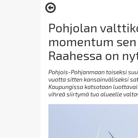
here:
Pohjolan valttik
momentum sen 
Raahessa on ny
Pohjois-Pohjanmaan toiseksi suur
vuotta sitten kansainväliseksi sa
Kaupungissa katsotaan luottavais
vihreä siirtymä tuo alueelle valt