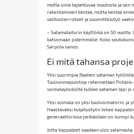
mutta siinä tapahtuvaa muutosta ja sen
rakentaminen kestää, mutta kestää enne
valituskierrokset ja suunnittelutyö vaati
– Satamalaiturin käyttöikä on 50 vuotta.
katsomaan pidemmälle. Koko seutukunnan
Sarpola sanoo.
Ei mitä tahansa proje
Yksi suurimpia Raahen sataman työllistäji
Tuulivoimapuistoja rakennetaan Pohjois-
voimalayksiköitä kulkee sataman läpi jo n
Yksi voimala on yksi tuulivoimatorni, ja y
Haastavaksi kuljetustyön tekee kappale
generaattoriosa pelkästään on isompi kuin 
Jotta kappaleet saadaan ulos satamasta, r