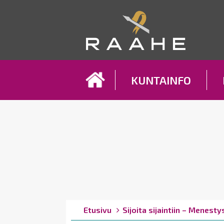
Koh
KUNTAINFO
Breadcrumbs
You
Etusivu
Sijoita sijaintiin – Menest
are