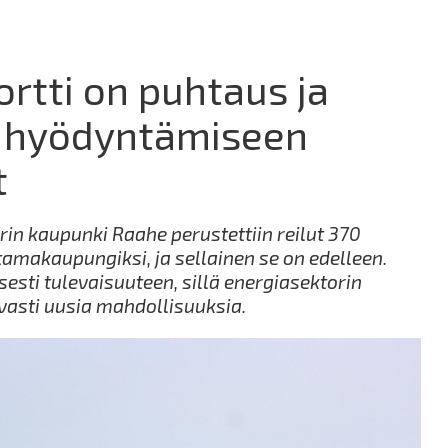
ortti on puhtaus ja
hyödyntämiseen
t
in kaupunki Raahe perustettiin reilut 370
tamakaupungiksi, ja sellainen se on edelleen.
esti tulevaisuuteen, sillä energiasektorin
avasti uusia mahdollisuuksia.