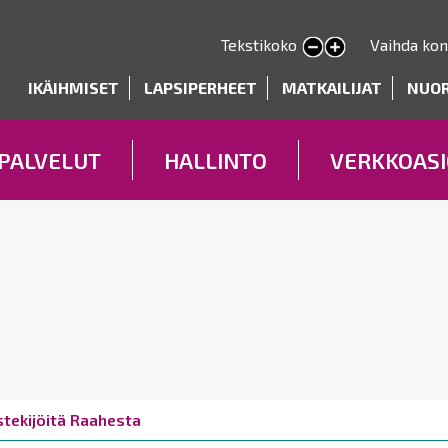
Hyppää
pääsisältöön
Tekstikoko
Vaihda kon
Pienennä tekstin kokoa
Suurenna tekstin kokoa
deryhmät
IKÄIHMISET
LAPSIPERHEET
MATKAILIJAT
NUO
PALVELUT
HALLINTO
VERKKOASI
ystekijöitä Raahesta