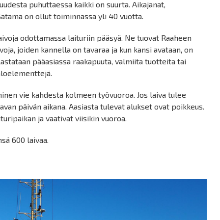
uudesta puhuttaessa kaikki on suurta. Aikajanat,
atama on ollut toiminnassa yli 40 vuotta.
aivoja odottamassa laituriin pääsyä. Ne tuovat Raaheen
aivoja, joiden kannella on tavaraa ja kun kansi avataan, on
 lastataan pääasiassa raakapuuta, valmiita tuotteita tai
loelementtejä.
minen vie kahdesta kolmeen työvuoroa. Jos laiva tulee
avan päivän aikana. Aasiasta tulevat alukset ovat poikkeus.
uripaikan ja vaativat viisikin vuoroa.
sä 600 laivaa.