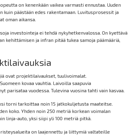
 nopeutta on kenenkään vaikea varmasti ennustaa. Uuden
n kuin päästään edes rakentamaan. Luvitusprosessit ja
vat oman aikansa.
 Isoja investointeja ei tehdä nykyhetkenvalossa. On kyettävä
 kehittämisen ja infran pitää tukea samoja päämääriä,
ktilaivauksia
ä ovat projektilaivaukset, tuulivoimalat.
Suomeen kovaa vauhtia. Laivoilla saapuvia
yt parisataa vuodessa. Tulevina vuosina tahti vain kasvaa.
ksi torni tarkoittaa noin 15 jatkokuljetusta maateitse.
iden koko. Yhden noin 250 metriä korkean voimalan
linja-auto, yksi siipi yli 100 metriä pitkä.
isteysalueita on laajennettu ja liittymiä valtateille