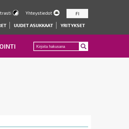
trasti
Yhteystiedot
FI
RET
UUDET ASUKKAAT
YRITYKSET
OINTI