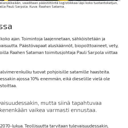
jalanjälkeään, vaaditaan päästötöntä logistiikkaa läpi koko tuotantoketjun,
alla Pauli Sarpola. Kuva: Raahen Satama.
ssa
oko ajan. Toimintoja laajennetaan, sähköistetään ja
vaisuutta. Päästövapaat aluskäännöt, biopolttoaineet, vety,
joilla Raahen Sataman toimitusjohtaja Pauli Sarpola viittaa
talvimerenkulku tuovat pohjoisille satamille haasteita.
isessakin ajossa 10% enemmän, eikä dieselille vielä ole
stoittaa.
evaisuudessakin, mutta siinä tapahtuvaa
 kenenkään vaikea varmasti ennustaa.
2070-lukua. Teollisuutta tarvitaan tulevaisuudessakin,