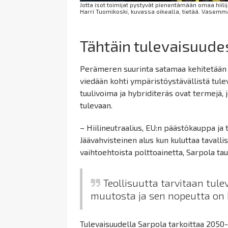
Jotta isot toimijat pystyvät pienentämään omaa hiili
Harri Tuomikoski, kuvassa oikealla, tietää. Vasemm
Tähtäin tulevaisuude
Perämeren suurinta satamaa kehitetään k
viedään kohti ympäristöystävällistä tule
tuulivoima ja hybriditeräs ovat termejä, 
tulevaan.
– Hiilineutraalius, EU:n päästökauppa ja 
Jäävahvisteinen alus kun kuluttaa tavall
vaihtoehtoista polttoainetta, Sarpola tau
Teollisuutta tarvitaan tul
muutosta ja sen nopeutta on
Tulevaisuudella Sarpola tarkoittaa 2050-