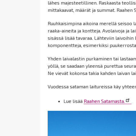
lähes majesteetillinen. Raskaasta teollis
mittakaavat, määrät ja summat. Raahen S
Ruuhkaisimpina aikoina merellä seisoo l
raaka-aineita ja kontteja. Avolaivoja ja l
sisässä lisää tavaraa. Lähteviin laivoihin
komponentteja, esimerkiksi puukerrosta
Yhden laivalastin purkaminen tai lastaa
yöllä, se saadaan yleensä purettua seura
Ne vievät kokonsa takia kahden laivan lait
Vuodessa sataman laitureissa käy yhteen
Lue lisää
Raahen Satamasta.