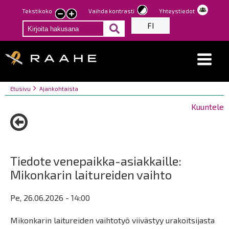
Hyppää
Tekstikoko
Vaihda kontrasti
Yhteystiedot
Pienennä
Suurenna
pääsisältöön
FI
tekstin
tekstin
kokoa
kokoa
Breadcrumbs
You
Etusivu
Ajankohtaista
are
Kuuntele
here:
Tiedote venepaikka-asiakkaille:
Mikonkarin laitureiden vaihto
Pe, 26.06.2026 - 14:00
Mikonkarin laitureiden vaihtotyö viivästyy urakoitsijasta