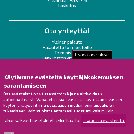
Y-tunnus: 1791817-6
Laskutus
Ota yhteyttä!
Yleinen palaute
Palautetta toimipisteille
Toimipisteet
Evästeasetukset
Henkilöstön yhteystiedot
Opaskartta
Käytämme evästeitä käyttäjäkokemuksen
Raahe Facebookissa
parantamiseen
Raahe Instagramissa
Raahe LinkedInissä
Osa evästeistä on välttämättömiä ja ne aktivoidaan
automaattisesti. Vapaaehtoisia evästeitä käytetään sivuston
Raahe YouTubessa
käytön analysointiin ja sosiaalisen median ominaisuuksien
tukemiseen. Voit muokata antamiasi suostumuksia milloin
tahansa Evästeasetukset-linkin kautta.
Lisätietoa evästeistä.
Tutustu!