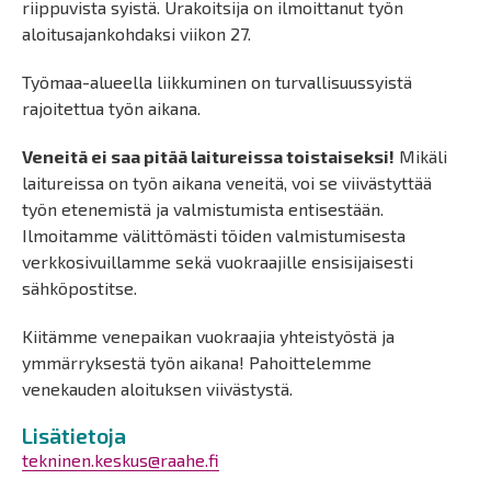
riippuvista syistä. Urakoitsija on ilmoittanut työn
aloitusajankohdaksi viikon 27.
Työmaa-alueella liikkuminen on turvallisuussyistä
rajoitettua työn aikana.
Veneitä ei saa pitää laitureissa toistaiseksi!
Mikäli
laitureissa on työn aikana veneitä, voi se viivästyttää
työn etenemistä ja valmistumista entisestään.
Ilmoitamme välittömästi töiden valmistumisesta
verkkosivuillamme sekä vuokraajille ensisijaisesti
sähköpostitse.
Kiitämme venepaikan vuokraajia yhteistyöstä ja
ymmärryksestä työn aikana! Pahoittelemme
venekauden aloituksen viivästystä.
Lisätietoja
tekninen.keskus@raahe.fi