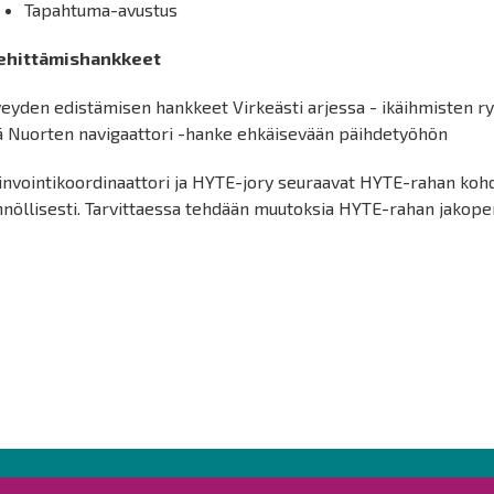
Tapahtuma-avustus
Kehittämishankkeet
veyden edistämisen hankkeet Virkeästi arjessa - ikäihmisten 
ä Nuorten navigaattori -hanke ehkäisevään päihdetyöhön
invointikoordinaattori ja HYTE-jory seuraavat HYTE-rahan koh
nöllisesti. Tarvittaessa tehdään muutoksia HYTE-rahan jakoper