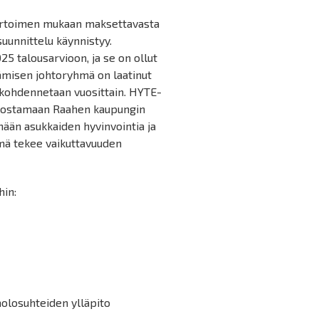
ertoimen mukaan maksettavasta
suunnittelu käynnistyy.
 talousarvioon, ja se on ollut
tämisen johtoryhmä on laatinut
 kohdennetaan vuosittain. HYTE-
n nostamaan Raahen kaupungin
mään asukkaiden hyvinvointia ja
hmä tekee vaikuttavuuden
hin:
aolosuhteiden ylläpito