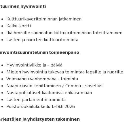
ttuurinen hyvinvointi
Kulttuurikaveritoiminnan jatkaminen
Kaiku-kortti
Ikäihmisille suunnatun kulttuuritoiminnan toteuttaminen
Lasten ja nuorten kulttuuritoiminta
invointisuunnitelman toimeenpano
Hyvinvointiviikko ja - päiviä
Mielen hyvinvointia tukevaa toimintaa lapsille ja nuorille
Voimaannu vanhempana - toiminta
Naapuriavun kehittäminen / Commu - sovellus
Nastapohjalliset kaatumisia ehkäisemään
Lasten parlamentin toiminta
Puistoruokailukokeilu 1.-18.6.2026
Järjestöjen ja yhdistysten tukeminen