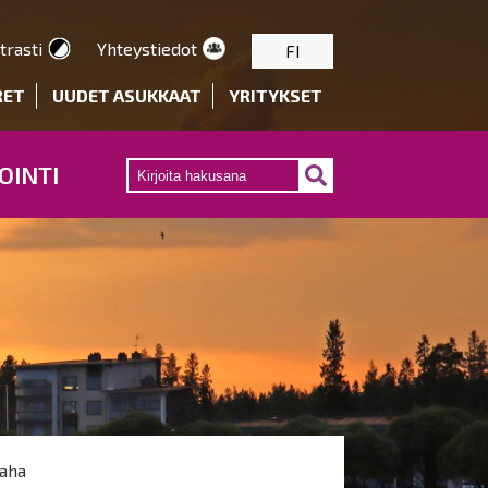
trasti
Yhteystiedot
FI
RET
UUDET ASUKKAAT
YRITYKSET
OINTI
aha