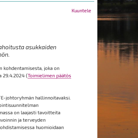
Kuuntele
ahoitusta asukkaiden
hön.
n kohdentamisesta, joka on
a 29.4.2024 (
Toimielimen päätös
TE-johtoryhmän hallinnoitavaksi.
ointisuunnitelman
assa on laajasti tavoitteita
nvoinnin ja terveyden
kohdistamisessa huomioidaan