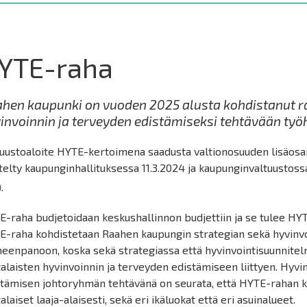
YTE-raha
hen kaupunki on vuoden 2025 alusta kohdistanut r
invoinnin ja terveyden edistämiseksi tehtävään työ
tuustoaloite HYTE-kertoimena saadusta valtionosuuden lisäosa
telty kaupunginhallituksessa 11.3.2024 ja kaupunginvaltuustoss
).
-raha budjetoidaan keskushallinnon budjettiin ja se tulee HY
E-raha kohdistetaan Raahen kaupungin strategian sekä hyvinv
eenpanoon, koska sekä strategiassa että hyvinvointisuunnitelm
alaisten hyvinvoinnin ja terveyden edistämiseen liittyen. Hyvi
stämisen johtoryhmän tehtävänä on seurata, että HYTE-rahan 
alaiset laaja-alaisesti, sekä eri ikäluokat että eri asuinalueet.