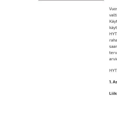
Vuo
valt
Käy
käyt
HYT
rah
saam
terv
arvi
HYT
1. 
Lii