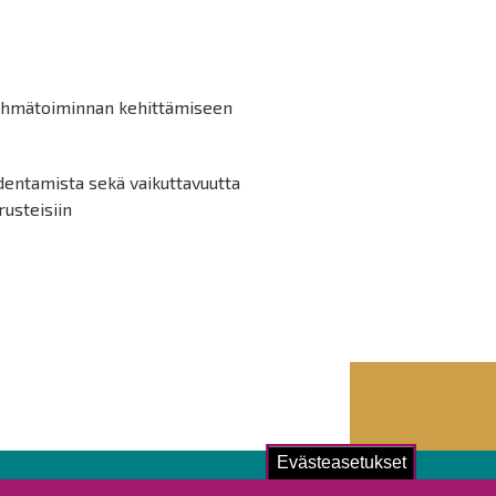
ryhmätoiminnan kehittämiseen
dentamista sekä vaikuttavuutta
usteisiin
Evästeasetukset