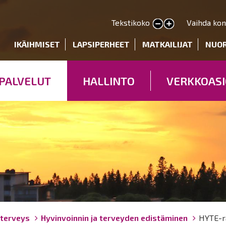
Hyppää
pääsisältöön
Tekstikoko
Vaihda kon
Pienennä tekstin kokoa
Suurenna tekstin kokoa
deryhmät
IKÄIHMISET
LAPSIPERHEET
MATKAILIJAT
NUO
PALVELUT
HALLINTO
VERKKOASI
 terveys
Hyvinvoinnin ja terveyden edistäminen
HYTE-r