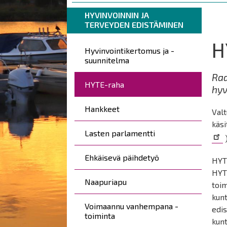
are
Breadcrumbs
You
HYVINVOINNIN JA
here:
TERVEYDEN EDISTÄMINEN
are
here:
H
Päävalikko
Hyvinvointikertomus ja -
suunnitelma
Raa
HYTE-raha
hyv
Hankkeet
Val
käsi
Lasten parlamentti
Ehkäisevä päihdetyö
HYTE
HYT
Naapuriapu
toim
kunt
Voimaannu vanhempana -
edi
toiminta
kunt