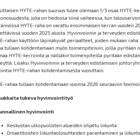
sittaisen HYTE-rahan suuruus tulee olemaan 1/3 osaa HYTE-k
ionosuudesta, joka on tiedossa siinä vaiheessa, kun talousarvio
tännössä HYTE-raha on varattu ensimmäisen kerran vuoden 2025
ettävissä vuoden 2025 alusta. Hyvinvoinnin ja terveyden edis
E-rahan käyttöön läpinäkyvät periaatteet, joiden mukaan raha
aa tullaan kohdentamaan myös toimenpiteisiin, joilla pyritää
aa HYTE-kerrointa ja näilläkin toimenpiteillä pyritään edistä
eyttä. Lisäksi Hyvinvoinnin ja terveyden edistämisen johtory
ointia HYTE-rahan kohdentamisesta vuosittain.
E-rahaa tullaan kohdentamaan vuonna 2026 seuraaviin teemoi
Asukkaita tukeva hyvinvointityö
kunnallinen hyvinvointi
Keskustan ulkopuolisten alueiden ohjattu liikunta
Omaehtoisten liikuntaolosuhteiden parantaminen ja liikunt