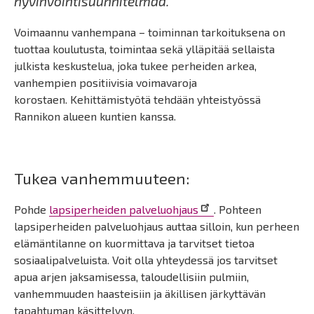
hyvinvointisuunnitelmaa.
Voimaannu vanhempana – toiminnan tarkoituksena on
tuottaa koulutusta, toimintaa sekä ylläpitää sellaista
julkista keskustelua, joka tukee perheiden arkea,
vanhempien positiivisia voimavaroja
korostaen. Kehittämistyötä tehdään yhteistyössä
Rannikon alueen kuntien kanssa.
Tukea vanhemmuuteen:
Pohde
lapsiperheiden palveluohjaus
. Pohteen
lapsiperheiden palveluohjaus auttaa silloin, kun perheen
elämäntilanne on kuormittava ja tarvitset tietoa
sosiaalipalveluista. Voit olla yhteydessä jos tarvitset
apua arjen jaksamisessa, taloudellisiin pulmiin,
vanhemmuuden haasteisiin ja äkillisen järkyttävän
tapahtuman käsittelyyn.