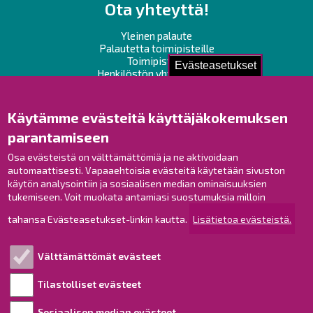
Ota yhteyttä!
Yleinen palaute
Palautetta toimipisteille
Toimipisteet
Evästeasetukset
Henkilöstön yhteystiedot
Opaskartta
Käytämme evästeitä käyttäjäkokemuksen
Raahe Facebookissa
parantamiseen
Raahe Instagramissa
Raahe LinkedInissä
Osa evästeistä on välttämättömiä ja ne aktivoidaan
automaattisesti. Vapaaehtoisia evästeitä käytetään sivuston
Raahe YouTubessa
käytön analysointiin ja sosiaalisen median ominaisuuksien
tukemiseen. Voit muokata antamiasi suostumuksia milloin
tahansa Evästeasetukset-linkin kautta.
Lisätietoa evästeistä.
Tutustu!
Välttämättömät evästeet
Esityslistat ja pöytäkirjat
Viranhaltijapäätökset
Tilastolliset evästeet
Kuulutukset
Sosiaalisen median evästeet