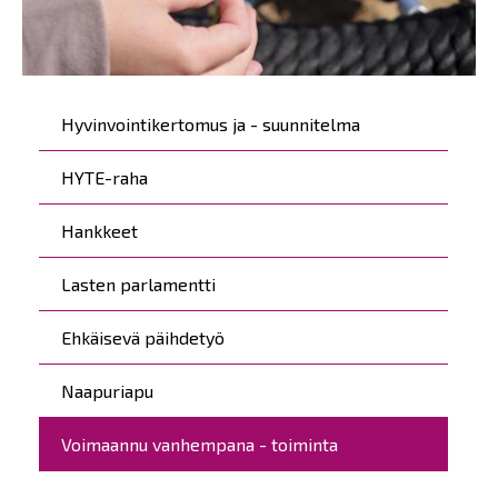
Päävalikko
Hyvinvointikertomus ja - suunnitelma
HYTE-raha
Hankkeet
Lasten parlamentti
Ehkäisevä päihdetyö
Naapuriapu
Voimaannu vanhempana - toiminta