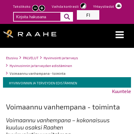
Hyppää
Tekstikoko
Vaihda kontrasti
Yhteystiedot
Pienennä
Suurenna
pääsisältöön
FI
tekstin
tekstin
kokoa
kokoa
Breadcrumbs
You
Etusivu
PALVELUT
Hyvinvointi ja terveys
are
Hyvinvoinnin ja terveyden edistäminen
here:
Voimaannu vanhempana - toiminta
Breadcrumbs
You
HYVINVOINNIN JA TERVEYDEN EDISTÄMINEN
are
Kuuntele
here:
Voimaannu vanhempana - toiminta
Voimaannu vanhempana – kokonaisuus
kuuluu osaksi Raahen