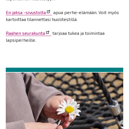
En jaksa -sivustolta
apua perhe-elämään. Voit myös
kartoittaa tilannettasi huolitestillä.
Raahen seurakunta
tarjoaa tukea ja toimintaa
lapsiperheille.