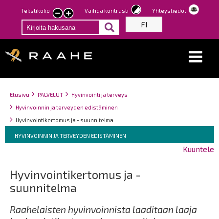
Hyppää
Tekstikoko
Vaihda kontrasti
Yhteystiedot
Pienennä
Suurenna
pääsisältöön
FI
tekstin
tekstin
kokoa
kokoa
Breadcrumbs
You
Etusivu
PALVELUT
Hyvinvointi ja terveys
are
Hyvinvoinnin ja terveyden edistäminen
here:
Hyvinvointikertomus ja - suunnitelma
Breadcrumbs
You
HYVINVOINNIN JA TERVEYDEN EDISTÄMINEN
are
Kuuntele
here:
Hyvinvointikertomus ja -
suunnitelma
Raahelaisten hyvinvoinnista laaditaan laaja