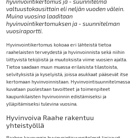
hyvinvointikertomus ja - suunnitelma
valtuustokausittain eli neljän vuoden välein.
Muina vuosina laaditaan
hyvinvointikertomuksen ja - suunnitelman
vuosiraportti.
Hyvinvointikertomus kokoaa eri lähteistä tietoa
raahelaisten terveydestä ja hyvinvoinnista sekä niihin
liittyvistä tekijöistä ja muutoksista viime vuosien ajalta.
Tietoa saadaan muun muassa erilaisista tilastoista,
selvityksistä ja kyselyistä, joissa asukkaat pääsevät itse
kertomaan hyvinvoinnistaan.
Hyvinvointisuunnitelmassa
kuvataan puolestaan tavoitteet ja toimenpiteet
kaupunkilaisten hyvinvoinnin edistämiseksi ja
ylläpitämiseksi tulevina vuosina.
Hyvinvoiva Raahe rakentuu
yhteistyöllä
Raahen kaupungin hyvinvointisuunnitelmat linjaavat