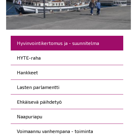
Päävalikko
Hyvinvointikertomus ja - suunnitelma
HYTE-raha
Hankkeet
Lasten parlamentti
Ehkäisevä päihdetyö
Naapuriapu
Voimaannu vanhempana - toiminta