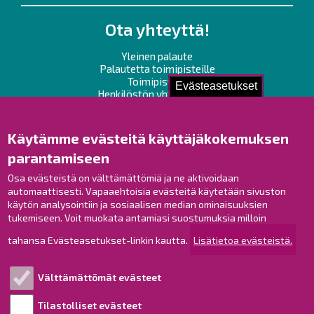
Ota yhteyttä!
Yleinen palaute
Palautetta toimipisteille
Toimipisteet
Evästeasetukset
Henkilöstön yhteystiedot
Opaskartta
Käytämme evästeitä käyttäjäkokemuksen
Raahe Facebookissa
parantamiseen
Raahe Instagramissa
Raahe LinkedInissä
Osa evästeistä on välttämättömiä ja ne aktivoidaan
automaattisesti. Vapaaehtoisia evästeitä käytetään sivuston
Raahe YouTubessa
käytön analysointiin ja sosiaalisen median ominaisuuksien
tukemiseen. Voit muokata antamiasi suostumuksia milloin
tahansa Evästeasetukset-linkin kautta.
Lisätietoa evästeistä.
Tutustu!
Välttämättömät evästeet
Esityslistat ja pöytäkirjat
Viranhaltijapäätökset
Tilastolliset evästeet