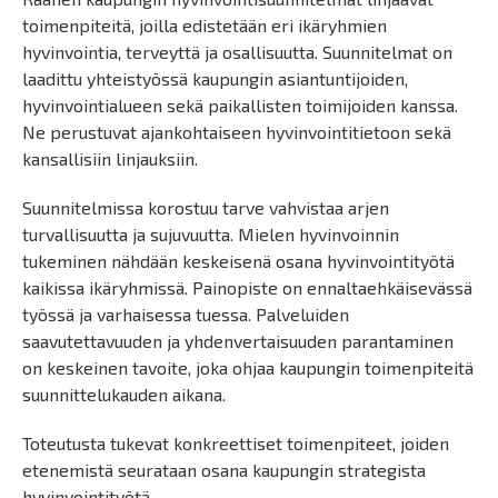
toimenpiteitä, joilla edistetään eri ikäryhmien
hyvinvointia, terveyttä ja osallisuutta. Suunnitelmat on
laadittu yhteistyössä kaupungin asiantuntijoiden,
hyvinvointialueen sekä paikallisten toimijoiden kanssa.
Ne perustuvat ajankohtaiseen hyvinvointitietoon sekä
kansallisiin linjauksiin.
Suunnitelmissa korostuu tarve vahvistaa arjen
turvallisuutta ja sujuvuutta. Mielen hyvinvoinnin
tukeminen nähdään keskeisenä osana hyvinvointityötä
kaikissa ikäryhmissä. Painopiste on ennaltaehkäisevässä
työssä ja varhaisessa tuessa. Palveluiden
saavutettavuuden ja yhdenvertaisuuden parantaminen
on keskeinen tavoite, joka ohjaa kaupungin toimenpiteitä
suunnittelukauden aikana.
Toteutusta tukevat konkreettiset toimenpiteet, joiden
etenemistä seurataan osana kaupungin strategista
hyvinvointityötä.